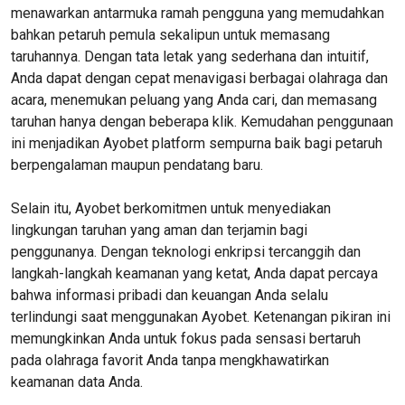
menawarkan antarmuka ramah pengguna yang memudahkan
bahkan petaruh pemula sekalipun untuk memasang
taruhannya. Dengan tata letak yang sederhana dan intuitif,
Anda dapat dengan cepat menavigasi berbagai olahraga dan
acara, menemukan peluang yang Anda cari, dan memasang
taruhan hanya dengan beberapa klik. Kemudahan penggunaan
ini menjadikan Ayobet platform sempurna baik bagi petaruh
berpengalaman maupun pendatang baru.
Selain itu, Ayobet berkomitmen untuk menyediakan
lingkungan taruhan yang aman dan terjamin bagi
penggunanya. Dengan teknologi enkripsi tercanggih dan
langkah-langkah keamanan yang ketat, Anda dapat percaya
bahwa informasi pribadi dan keuangan Anda selalu
terlindungi saat menggunakan Ayobet. Ketenangan pikiran ini
memungkinkan Anda untuk fokus pada sensasi bertaruh
pada olahraga favorit Anda tanpa mengkhawatirkan
keamanan data Anda.