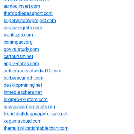
aumoulinvert.com
thefoodiepassport.com
superwindowproject.com
papibakigrafo.com
icanhazjs.com
canimpact.org
goviralstudy.com
cartourism.net
apple-cores.com
pulserasdeactividad10.com
barbaracarlotti.com
desktopmining.net
inthebleachers.net
lexapro-rx-store.com
buyskincareproducts.org
frenchbulldogpuppyforsale.net
kogamasquid.com
themultiplicationtablechart.com