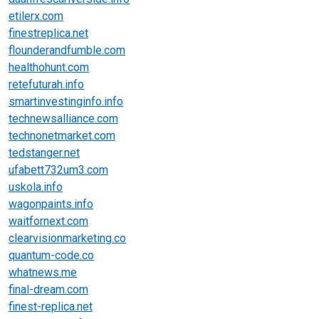
etilerx.com
finestreplica.net
flounderandfumble.com
healthohunt.com
retefuturah.info
smartinvestinginfo.info
technewsalliance.com
technonetmarket.com
tedstanger.net
ufabett732um3.com
uskola.info
wagonpaints.info
waitfornext.com
clearvisionmarketing.co
quantum-code.co
whatnews.me
final-dream.com
finest-replica.net