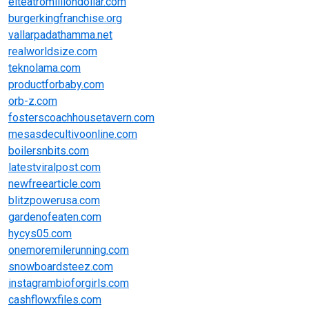
elteatromilliondollar.com
burgerkingfranchise.org
vallarpadathamma.net
realworldsize.com
teknolama.com
productforbaby.com
orb-z.com
fosterscoachhousetavern.com
mesasdecultivoonline.com
boilersnbits.com
latestviralpost.com
newfreearticle.com
blitzpowerusa.com
gardenofeaten.com
hycys05.com
onemoremilerunning.com
snowboardsteez.com
instagrambioforgirls.com
cashflowxfiles.com