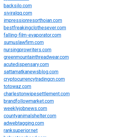
backsilo.com
siviralqq.com
impressionresorthoian.com
bestfreakingclothesever.com
falling-film-evaporator.com
sumuslawfirm.com
nursingprowriters.com
greenmountainthreadwear.com
acutedispensary.com
sattamatkanewsblog.com
cryptocurrencytradingcn.com
totowaz.com
charlestonwipesettlement.com
brandfollowmarket.com
weeklyjobnews.com
countyanimalshelter.com
adwebtagging.com
ranksuperior.net