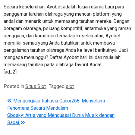
Secara keseluruhan, Ayobet adalah tujuan utama bagi para
penggemar taruhan olahraga yang mencari platform yang
andal dan menarik untuk memasang taruhan mereka. Dengan
beragam olahraga, peluang kompetitif, antarmuka yang ramah
pengguna, dan komitmen terhadap keselamatan, Ayobet
memiliki semua yang Anda butuhkan untuk membawa
pengalaman taruhan olahraga Anda ke level berikutnya. Jadi
mengapa menunggu? Daftar Ayobet hari ini dan mulailah
memasang taruhan pada olahraga favorit Anda!
[ad_2]
Posted in
Situs Slot
Tagged
slot
Post navigation
Mengungkap Rahasia Gacor268: Menyelami
Fenomena Secara Mendalam
Gbosky: Artis yang Menguasai Dunia Musik dengan
Badai