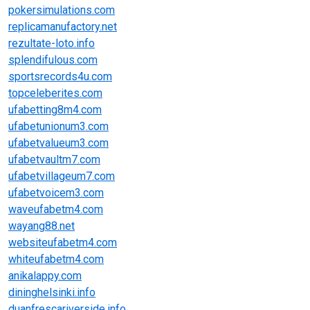
pokersimulations.com
replicamanufactory.net
rezultate-loto.info
splendifulous.com
sportsrecords4u.com
topceleberites.com
ufabetting8m4.com
ufabetunionum3.com
ufabetvalueum3.com
ufabetvaultm7.com
ufabetvillageum7.com
ufabetvoicem3.com
waveufabetm4.com
wayang88.net
websiteufabetm4.com
whiteufabetm4.com
anikalappy.com
dininghelsinki.info
duanfrescariverside.info