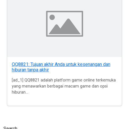
QQ8821: Tujuan akhir Anda untuk kesenangan dan
hiburan tanpa akhir
[ad_1] QQ8821 adalah platform game online terkemuka
yang menawarkan berbagai macam game dan opsi
hiburan...
Search