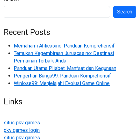
Search
Recent Posts
Memahami Ahlicasino: Panduan Komprehensif
Temukan Kegembiraan Juruscasino: Destinasi
Permainan Terbaik Anda
Panduan Utama Plisbet: Manfaat dan Kegunaan
Pengertian Bunga99: Panduan Komprehensif
Winlose99: Menjelajahi Evolusi Game Online
Links
situs pkv games
pkv games login
situs pkv games