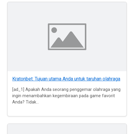
Kratonbet: Tujuan utama Anda untuk taruhan olahraga
[ad_1] Apakah Anda seorang penggemar olahraga yang
ingin menambahkan kegembiraan pada game favorit
Anda? Tidak...