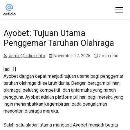
Ayobet: Tujuan Utama
Penggemar Taruhan Olahraga
admin@asticio.info
November 27, 2025
2 min read
[ad_1]
Ayobet dengan cepat menjadi tujuan utama bagi penggemar
taruhan olahraga di seluruh dunia. Dengan beragam pilihan
olahraga, peluang kompetitif, dan antarmuka yang ramah
pengguna, Ayobet adalah platform pilihan bagi mereka yang
ingin menambahkan kegembiraan pada pengalaman
menonton olahraga mereka.
Salah satu alasan utama mengapa Ayobet menjadi begitu