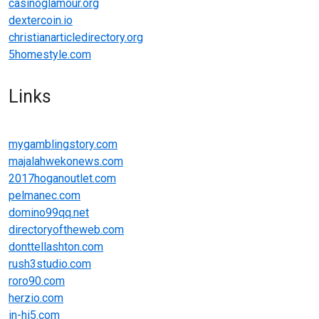
casinoglamour.org
dextercoin.io
christianarticledirectory.org
5homestyle.com
Links
mygamblingstory.com
majalahwekonews.com
2017hoganoutlet.com
pelmanec.com
domino99qq.net
directoryoftheweb.com
donttellashton.com
rush3studio.com
roro90.com
herzio.com
in-hi5.com