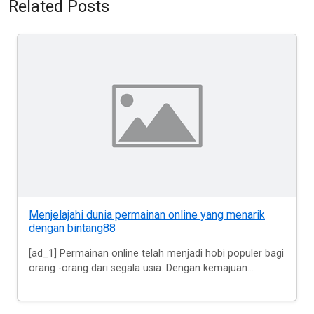
Related Posts
Menjelajahi dunia permainan online yang menarik
dengan bintang88
[ad_1] Permainan online telah menjadi hobi populer bagi
orang -orang dari segala usia. Dengan kemajuan...