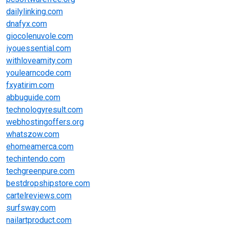
dailylinking.com
dnafyx.com
giocolenuvole.com
iyouessential.com
withloveamity.com
youlearncode.com
fxyatirim.com
abbuguide.com
technologyresult.com
webhostingoffers.org
whatszow.com
ehomeamerca.com
techintendo.com
techgreenpure.com
bestdropshipstore.com
cartelreviews.com
surfsway.com
nailartproduct.com