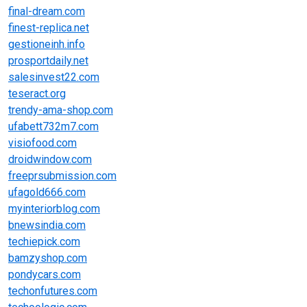
final-dream.com
finest-replica.net
gestioneinh.info
prosportdaily.net
salesinvest22.com
teseract.org
trendy-ama-shop.com
ufabett732m7.com
visiofood.com
droidwindow.com
freeprsubmission.com
ufagold666.com
myinteriorblog.com
bnewsindia.com
techiepick.com
bamzyshop.com
pondycars.com
techonfutures.com