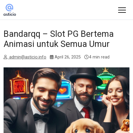
Bandarqq – Slot PG Bertema
Animasi untuk Semua Umur
admin@asticio.info
April 26, 2025
4 min read