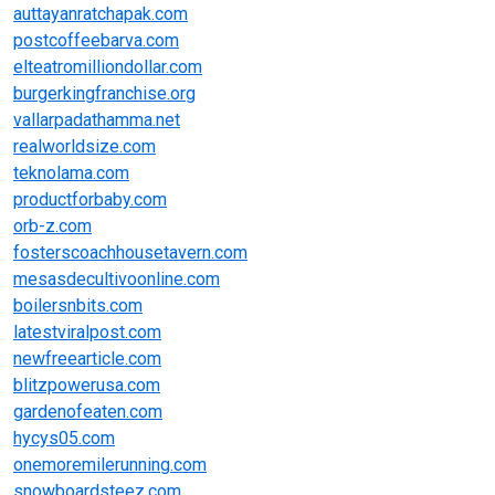
auttayanratchapak.com
postcoffeebarva.com
elteatromilliondollar.com
burgerkingfranchise.org
vallarpadathamma.net
realworldsize.com
teknolama.com
productforbaby.com
orb-z.com
fosterscoachhousetavern.com
mesasdecultivoonline.com
boilersnbits.com
latestviralpost.com
newfreearticle.com
blitzpowerusa.com
gardenofeaten.com
hycys05.com
onemoremilerunning.com
snowboardsteez.com