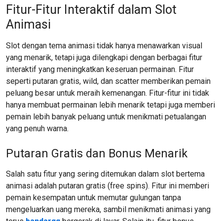
Fitur-Fitur Interaktif dalam Slot
Animasi
Slot dengan tema animasi tidak hanya menawarkan visual
yang menarik, tetapi juga dilengkapi dengan berbagai fitur
interaktif yang meningkatkan keseruan permainan. Fitur
seperti putaran gratis, wild, dan scatter memberikan pemain
peluang besar untuk meraih kemenangan. Fitur-fitur ini tidak
hanya membuat permainan lebih menarik tetapi juga memberi
pemain lebih banyak peluang untuk menikmati petualangan
yang penuh warna.
Putaran Gratis dan Bonus Menarik
Salah satu fitur yang sering ditemukan dalam slot bertema
animasi adalah putaran gratis (free spins). Fitur ini memberi
pemain kesempatan untuk memutar gulungan tanpa
mengeluarkan uang mereka, sambil menikmati animasi yang