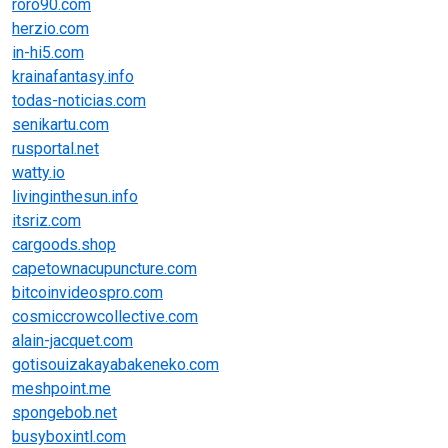
roro90.com
herzio.com
in-hi5.com
krainafantasy.info
todas-noticias.com
senikartu.com
rusportal.net
watty.io
livinginthesun.info
itsriz.com
cargoods.shop
capetownacupuncture.com
bitcoinvideospro.com
cosmiccrowcollective.com
alain-jacquet.com
gotisouizakayabakeneko.com
meshpoint.me
spongebob.net
busyboxintl.com