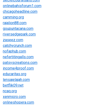
secretcourtesans.com
onlinebahisforum1.com
chicagoheadline.com
camming.org
rajalion88.com
goupuntacana.com
riversedgepark.com
zaseez.com
catchycrunch.com
nofaphub.com
nefertitingalls.com
patsyscreations.com
income4proof.com
educaritas.org
lensajelajah.com
betflik09.net
ncaq.org
xenmicro.com
onlineshopera.com