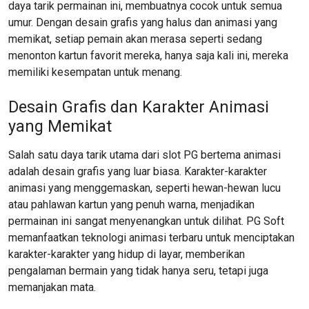
daya tarik permainan ini, membuatnya cocok untuk semua
umur. Dengan desain grafis yang halus dan animasi yang
memikat, setiap pemain akan merasa seperti sedang
menonton kartun favorit mereka, hanya saja kali ini, mereka
memiliki kesempatan untuk menang.
Desain Grafis dan Karakter Animasi
yang Memikat
Salah satu daya tarik utama dari slot PG bertema animasi
adalah desain grafis yang luar biasa. Karakter-karakter
animasi yang menggemaskan, seperti hewan-hewan lucu
atau pahlawan kartun yang penuh warna, menjadikan
permainan ini sangat menyenangkan untuk dilihat. PG Soft
memanfaatkan teknologi animasi terbaru untuk menciptakan
karakter-karakter yang hidup di layar, memberikan
pengalaman bermain yang tidak hanya seru, tetapi juga
memanjakan mata.