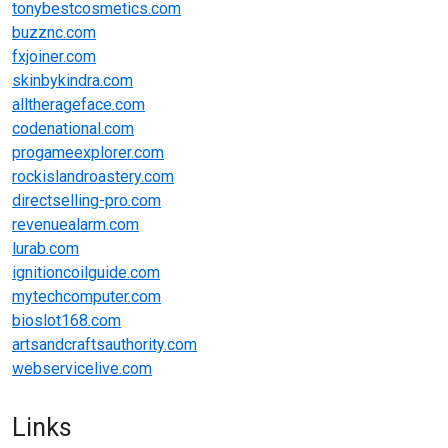
tonybestcosmetics.com
buzznc.com
fxjoiner.com
skinbykindra.com
alltherageface.com
codenational.com
progameexplorer.com
rockislandroastery.com
directselling-pro.com
revenuealarm.com
lurab.com
ignitioncoilguide.com
mytechcomputer.com
bioslot168.com
artsandcraftsauthority.com
webservicelive.com
Links