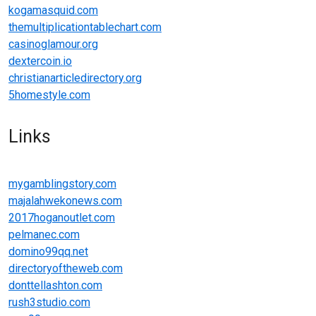
kogamasquid.com
themultiplicationtablechart.com
casinoglamour.org
dextercoin.io
christianarticledirectory.org
5homestyle.com
Links
mygamblingstory.com
majalahwekonews.com
2017hoganoutlet.com
pelmanec.com
domino99qq.net
directoryoftheweb.com
donttellashton.com
rush3studio.com