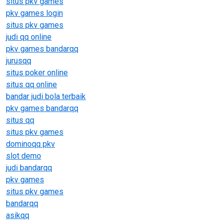
situs pkv games
pkv games login
situs pkv games
judi qq online
pkv games bandarqq
jurusqq
situs poker online
situs qq online
bandar judi bola terbaik
pkv games bandarqq
situs qq
situs pkv games
dominoqq pkv
slot demo
judi bandarqq
pkv games
situs pkv games
bandarqq
asikqq