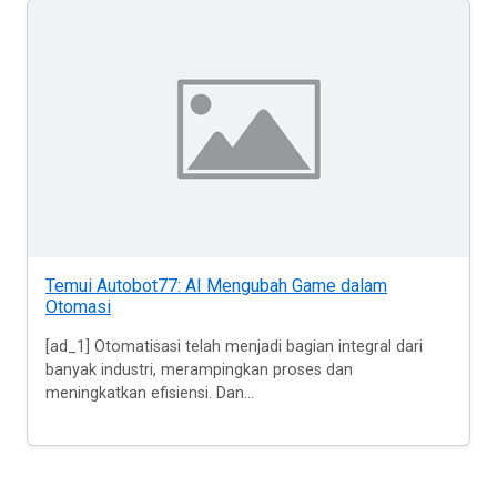
Temui Autobot77: AI Mengubah Game dalam
Otomasi
[ad_1] Otomatisasi telah menjadi bagian integral dari
banyak industri, merampingkan proses dan
meningkatkan efisiensi. Dan...