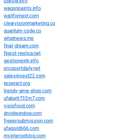
uskola.info
wagonpaints.info
waitfornext.com
clearvisionmarketing.co
quantum-code.co
whatnews.me
final-dream.com
finest-replica.net
gestioneinh.info
prosportdaily.net
salesinvest22.com
teseract.org
trendy-ama-shop.com
ufabett732m7.com
visiofood.com
droidwindow.com
freeprsubmission.com
ufagold666.com
myinteriorblog.com