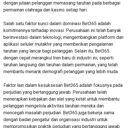
dengan jutaan pelanggan memasang taruhan pada berbagai
permainan olahraga dan kasino setiap hari.
Salah satu faktor kunci dalam dominasi Bet365 adalah
komitmennya terhadap inovasi. Perusahaan ini telah banyak
berinvestasi dalam teknologi, mengembangkan platform dan
aplikasi seluler mutakhir yang memberikan pengalaman
taruhan yang lancar bagi pelanggan. Selain itu, Bet365
dengan cepat merangkul tren baru di industri ini, seperti
taruhan langsung dan taruhan dalam permainan, yang telah
membantu menarik demografi pelanggan yang lebih muda.
Faktor lain dalam kesuksesan Bet365 adalah fokusnya pada
perjudian yang bertanggung jawab. Perusahaan telah
menerapkan kebijakan dan alat yang ketat untuk membantu
pelanggan mengelola aktivitas taruhan mereka dan
mencegah masalah perjudian. Bet365 juga bekerja sama
dengan badan pengatur dan organisasi industri untuk
mempromosikan praktik perjudian yang bertanggung jawab