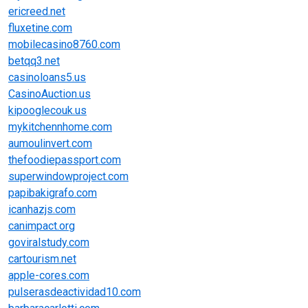
ericreed.net
fluxetine.com
mobilecasino8760.com
betqq3.net
casinoloans5.us
CasinoAuction.us
kipooglecouk.us
mykitchennhome.com
aumoulinvert.com
thefoodiepassport.com
superwindowproject.com
papibakigrafo.com
icanhazjs.com
canimpact.org
goviralstudy.com
cartourism.net
apple-cores.com
pulserasdeactividad10.com