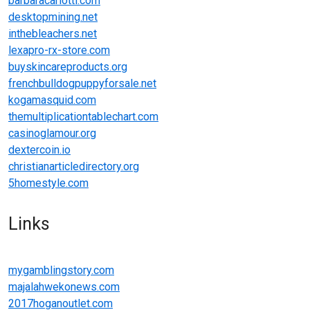
barbaracarlotti.com
desktopmining.net
inthebleachers.net
lexapro-rx-store.com
buyskincareproducts.org
frenchbulldogpuppyforsale.net
kogamasquid.com
themultiplicationtablechart.com
casinoglamour.org
dextercoin.io
christianarticledirectory.org
5homestyle.com
Links
mygamblingstory.com
majalahwekonews.com
2017hoganoutlet.com