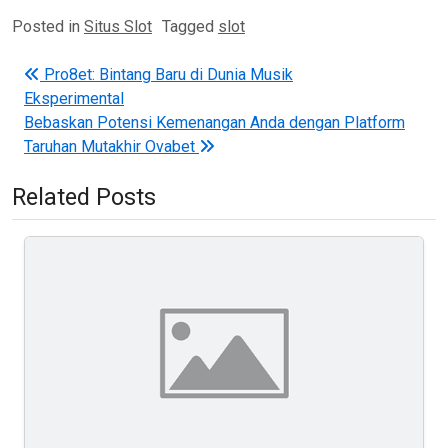
Posted in
Situs Slot
Tagged
slot
Post navigation
Pro8et: Bintang Baru di Dunia Musik
Eksperimental
Bebaskan Potensi Kemenangan Anda dengan Platform
Taruhan Mutakhir Ovabet
Related Posts