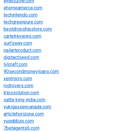
whatszow.com
ehomeamerca.com
techintendo.com
techgreenpure.com
bestdropshipstore.com
cartelreviews.com
surfsway.com
nailartproduct.com
digitactseed.com
lvlcraft.com
90secondmoneyloans.com
xenmicro.com
rodrovers.com
tripssolution.com
satta-king-india.com
yukigassencanada.com
articlehorizone.com
yuqqbbzp.com
7betagents6.com