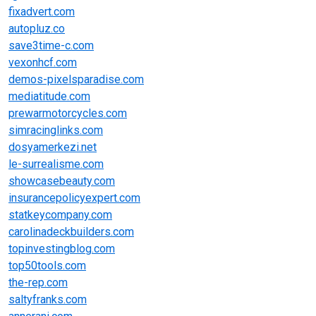
fixadvert.com
autopluz.co
save3time-c.com
vexonhcf.com
demos-pixelsparadise.com
mediatitude.com
prewarmotorcycles.com
simracinglinks.com
dosyamerkezi.net
le-surrealisme.com
showcasebeauty.com
insurancepolicyexpert.com
statkeycompany.com
carolinadeckbuilders.com
topinvestingblog.com
top50tools.com
the-rep.com
saltyfranks.com