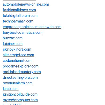
automobilenews-online.com
fashionalltimes.com
totaldigitalforum.com
technoarmaan.com
empresasposicionamientoweb.com
tonybestcosmetics.com
buzznc.com
fxjoiner.com
skinbykindra.com
alltherageface.com
codenational.com
progameexplorer.com
rockislandroastery.com
directselling-pro.com
revenuealarm.com
lurab.com
ignitioncoilguide.com
mytechcomputer.com