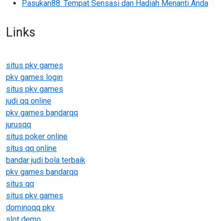
Pasukan88: Tempat Sensasi dan Hadiah Menanti Anda
Links
situs pkv games
pkv games login
situs pkv games
judi qq online
pkv games bandarqq
jurusqq
situs poker online
situs qq online
bandar judi bola terbaik
pkv games bandarqq
situs qq
situs pkv games
dominoqq pkv
slot demo