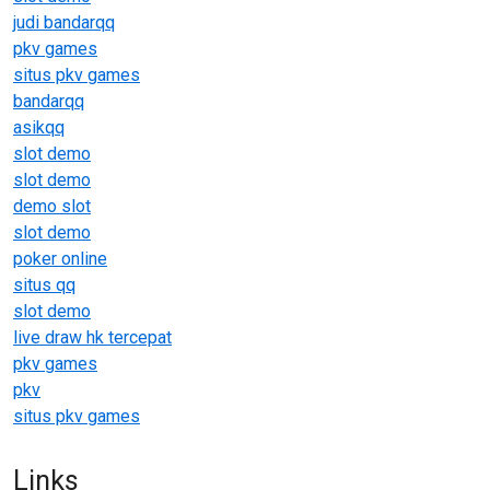
judi bandarqq
pkv games
situs pkv games
bandarqq
asikqq
slot demo
slot demo
demo slot
slot demo
poker online
situs qq
slot demo
live draw hk tercepat
pkv games
pkv
situs pkv games
Links