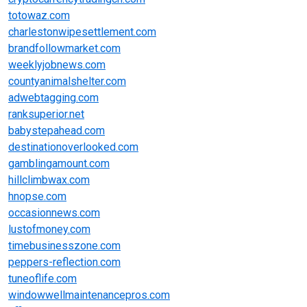
totowaz.com
charlestonwipesettlement.com
brandfollowmarket.com
weeklyjobnews.com
countyanimalshelter.com
adwebtagging.com
ranksuperior.net
babystepahead.com
destinationoverlooked.com
gamblingamount.com
hillclimbwax.com
hnopse.com
occasionnews.com
lustofmoney.com
timebusinesszone.com
peppers-reflection.com
tuneoflife.com
windowwellmaintenancepros.com