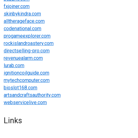
fxjoiner.com
skinbykindra.com
alltherageface.com
codenational.com
progameexplorer.com
rockislandroastery.com
directselling-pro.com
revenuealarm.com
lurab.com
ignitioncoilguide.com
mytechcomputer.com
bioslot168.com
artsandcraftsauthority.com
webservicelive.com
Links