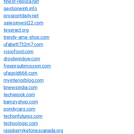
finest-replica.net
gestioneinh.info
prosportdaily.net
salesinvest22.com
teseract.org
trendy-ama-shop.com
ufabett732m7.com
visiofood.com
droidwindow.com
freeprsubmission.com
ufagold666.com
myinteriorblog.com
bnewsindia.com
techiepick.com
bamzyshop.com
pondycars.com
techonfutures.com
techoologic.com
raspberryketonescanada.org