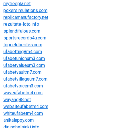
mytreepla.net
pokersimulations.com
replicamanufactory.net
rezultate-loto.info
splendifulous.com
sportsrecords4u.com
topceleberites.com
ufabetting8m4.com
ufabetunionum3.com
ufabetvalueum3.com
ufabetvaultm7.com
ufabetvillageum7.com
ufabetvoicem3.com
waveufabetm4.com
wayang88.net
websiteufabetm4.com
whiteufabetm4.com
anikalappy.com
dininghelsinki.info