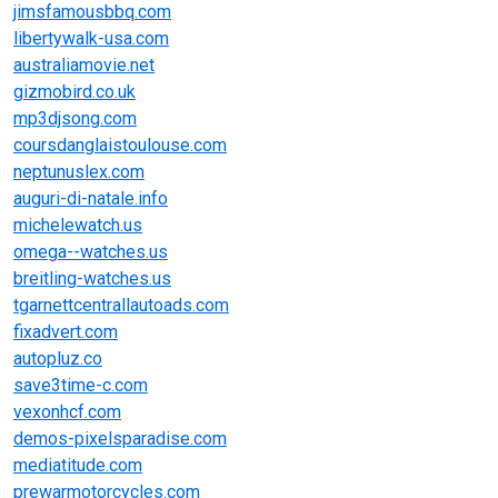
jimsfamousbbq.com
libertywalk-usa.com
australiamovie.net
gizmobird.co.uk
mp3djsong.com
coursdanglaistoulouse.com
neptunuslex.com
auguri-di-natale.info
michelewatch.us
omega--watches.us
breitling-watches.us
tgarnettcentrallautoads.com
fixadvert.com
autopluz.co
save3time-c.com
vexonhcf.com
demos-pixelsparadise.com
mediatitude.com
prewarmotorcycles.com