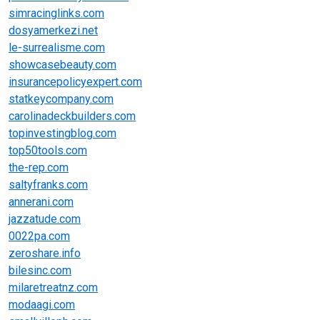
simracinglinks.com
dosyamerkezi.net
le-surrealisme.com
showcasebeauty.com
insurancepolicyexpert.com
statkeycompany.com
carolinadeckbuilders.com
topinvestingblog.com
top50tools.com
the-rep.com
saltyfranks.com
annerani.com
jazzatude.com
0022pa.com
zeroshare.info
bilesinc.com
milaretreatnz.com
modaagi.com