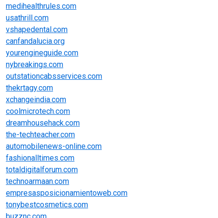
medihealthrules.com
usathrill.com
vshapedental.com
canfandalucia.org
yourengineguide.com
nybreakings.com
outstationcabsservices.com
thekrtagy.com
xchangeindia.com
coolmicrotech.com
dreamhousehack.com
the-techteacher.com
automobilenews-online.com
fashionalltimes.com
totaldigitalforum.com
technoarmaan.com
empresasposicionamientoweb.com
tonybestcosmetics.com
buzznc.com