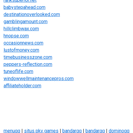
ranksuperior.net
babystepahead.com
destinationoverlooked.com
gamblingamount.com
hillclimbwax.com
hnopse.com
occasionnews.com
lustofmoney.com
timebusinesszone.com
peppers-reflection.com
tuneoflife.com
windowwellmaintenancepros.com
affiliateholder.com
menuqq
|
situs pkv games
|
bandarqq
|
bandarqq
|
dominoqq