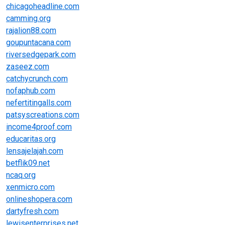
chicagoheadline.com
camming.org
rajalion88.com
goupuntacana.com
riversedgepark.com
zaseez.com
catchycrunch.com
nofaphub.com
nefertitingalls.com
patsyscreations.com
income4proof.com
educaritas.org
lensajelajah.com
betflik09.net
ncaq.org
xenmicro.com
onlineshopera.com
dartyfresh.com
lewisenterprises.net