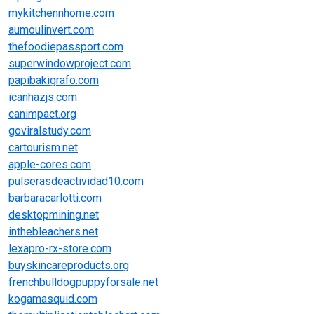
mykitchennhome.com
aumoulinvert.com
thefoodiepassport.com
superwindowproject.com
papibakigrafo.com
icanhazjs.com
canimpact.org
goviralstudy.com
cartourism.net
apple-cores.com
pulserasdeactividad10.com
barbaracarlotti.com
desktopmining.net
inthebleachers.net
lexapro-rx-store.com
buyskincareproducts.org
frenchbulldogpuppyforsale.net
kogamasquid.com