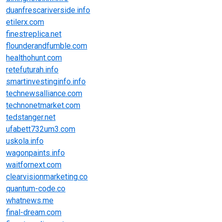
duanfrescariverside.info
etilerx.com
finestreplica.net
flounderandfumble.com
healthohunt.com
retefuturah.info
smartinvestinginfo.info
technewsalliance.com
technonetmarket.com
tedstanger.net
ufabett732um3.com
uskola.info
wagonpaints.info
waitfornext.com
clearvisionmarketing.co
quantum-code.co
whatnews.me
final-dream.com