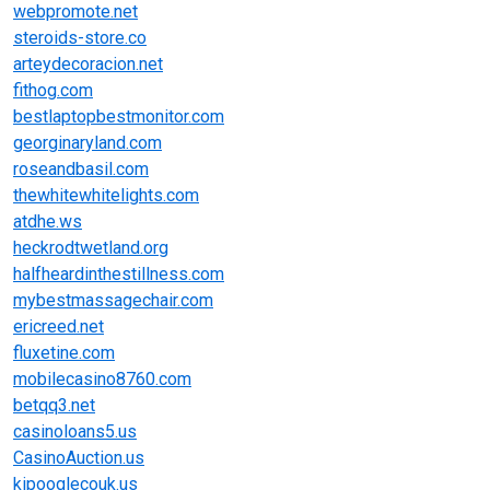
webpromote.net
steroids-store.co
arteydecoracion.net
fithog.com
bestlaptopbestmonitor.com
georginaryland.com
roseandbasil.com
thewhitewhitelights.com
atdhe.ws
heckrodtwetland.org
halfheardinthestillness.com
mybestmassagechair.com
ericreed.net
fluxetine.com
mobilecasino8760.com
betqq3.net
casinoloans5.us
CasinoAuction.us
kipooglecouk.us