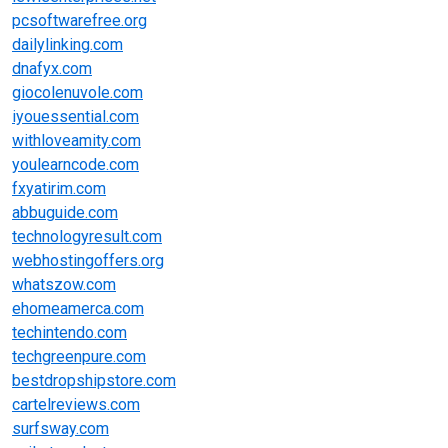
pcsoftwarefree.org
dailylinking.com
dnafyx.com
giocolenuvole.com
iyouessential.com
withloveamity.com
youlearncode.com
fxyatirim.com
abbuguide.com
technologyresult.com
webhostingoffers.org
whatszow.com
ehomeamerca.com
techintendo.com
techgreenpure.com
bestdropshipstore.com
cartelreviews.com
surfsway.com