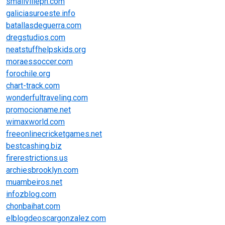
smallvilleph.com
galiciasuroeste.info
batallasdeguerra.com
dregstudios.com
neatstuffhelpskids.org
moraessoccer.com
forochile.org
chart-track.com
wonderfultraveling.com
promocioname.net
wimaxworld.com
freeonlinecricketgames.net
bestcashing.biz
firerestrictions.us
archiesbrooklyn.com
muambeiros.net
infozblog.com
chonbaihat.com
elblogdeoscargonzalez.com