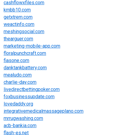
cashflowxfiles.com
kmbb10.com
getxtrem.com
weactinfo.com
meshingsocial.com
thearguer.com
marketing-mobile-app.com
floralpunchcraft.com
fiasone.com
danktankbattery.com
mealudo.com
charlie-day.com
livedirectbettingpoker.com
foxbusinessupdate.com
lovedaddy.org
integrativemedicalmassageplano.com
mrrugwashing.com
acb-bankia.com
flash-es.net