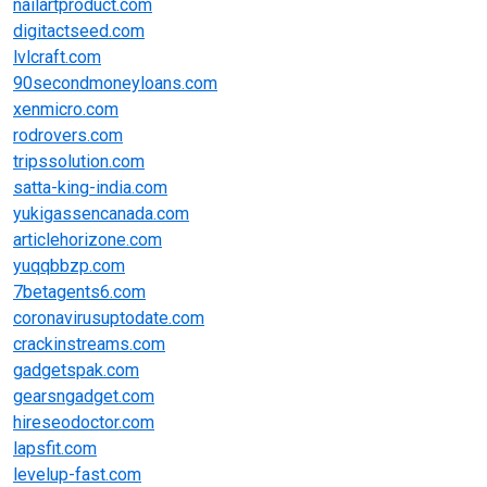
nailartproduct.com
digitactseed.com
lvlcraft.com
90secondmoneyloans.com
xenmicro.com
rodrovers.com
tripssolution.com
satta-king-india.com
yukigassencanada.com
articlehorizone.com
yuqqbbzp.com
7betagents6.com
coronavirusuptodate.com
crackinstreams.com
gadgetspak.com
gearsngadget.com
hireseodoctor.com
lapsfit.com
levelup-fast.com