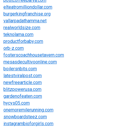
postcoffeebarva.com
elteatromilliondollar.com
burgerkingfranchise.org
vallarpadathamma.net
realworldsize.com
teknolama.com
productforbaby.com
orb-z.com
fosterscoachhousetavern.com
mesasdecultivoonline.com
boilersnbits.com
latestviralpost.com
newfreearticle.com
blitzpowerusa.com
gardenofeaten.com
hycys05.com
onemoremilerunning.com
snowboardsteez.com
instagrambioforgirls.com