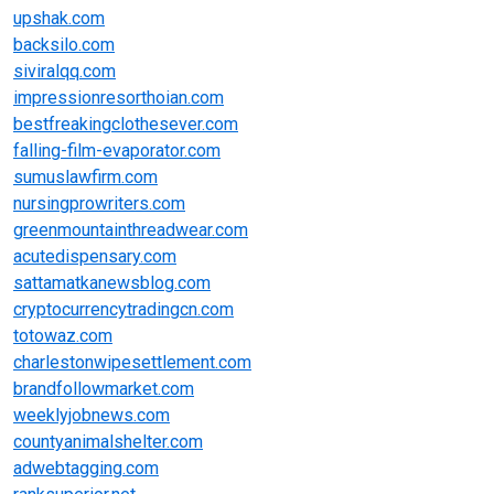
upshak.com
backsilo.com
siviralqq.com
impressionresorthoian.com
bestfreakingclothesever.com
falling-film-evaporator.com
sumuslawfirm.com
nursingprowriters.com
greenmountainthreadwear.com
acutedispensary.com
sattamatkanewsblog.com
cryptocurrencytradingcn.com
totowaz.com
charlestonwipesettlement.com
brandfollowmarket.com
weeklyjobnews.com
countyanimalshelter.com
adwebtagging.com