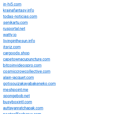
in-hi5.com
krainafantasy.info
todas-noticias.com
senikartu.com
rusportal.net
watty.io
livinginthesun.info
itsriz.com
cargoods.shop
capetownacupuncture.com
bitcoinvideospro.com
cosmiccrowcollective.com
alain-jacquet.com
gotisouizakayabakeneko.com
meshpoint.me
spongebob.net
busyboxintl.com
auttayanratchapak.com