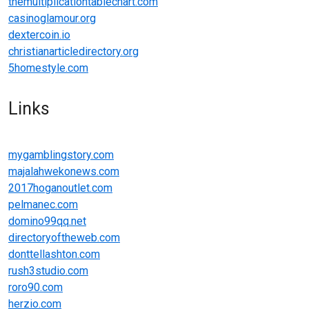
themultiplicationtablechart.com
casinoglamour.org
dextercoin.io
christianarticledirectory.org
5homestyle.com
Links
mygamblingstory.com
majalahwekonews.com
2017hoganoutlet.com
pelmanec.com
domino99qq.net
directoryoftheweb.com
donttellashton.com
rush3studio.com
roro90.com
herzio.com