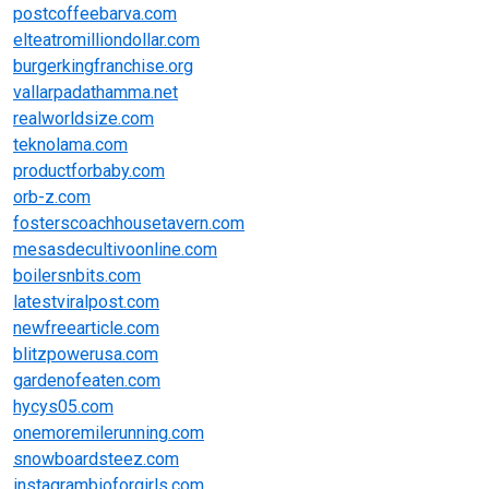
postcoffeebarva.com
elteatromilliondollar.com
burgerkingfranchise.org
vallarpadathamma.net
realworldsize.com
teknolama.com
productforbaby.com
orb-z.com
fosterscoachhousetavern.com
mesasdecultivoonline.com
boilersnbits.com
latestviralpost.com
newfreearticle.com
blitzpowerusa.com
gardenofeaten.com
hycys05.com
onemoremilerunning.com
snowboardsteez.com
instagrambioforgirls.com