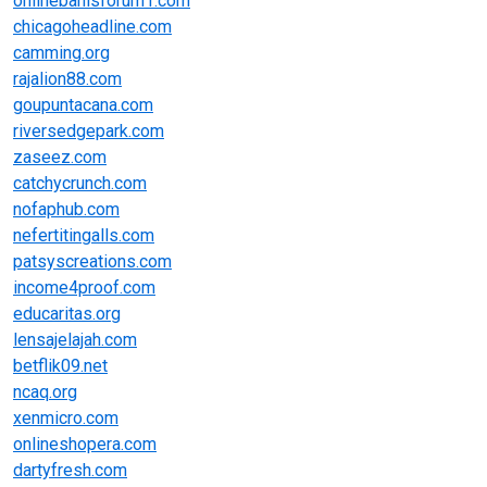
onlinebahisforum1.com
chicagoheadline.com
camming.org
rajalion88.com
goupuntacana.com
riversedgepark.com
zaseez.com
catchycrunch.com
nofaphub.com
nefertitingalls.com
patsyscreations.com
income4proof.com
educaritas.org
lensajelajah.com
betflik09.net
ncaq.org
xenmicro.com
onlineshopera.com
dartyfresh.com