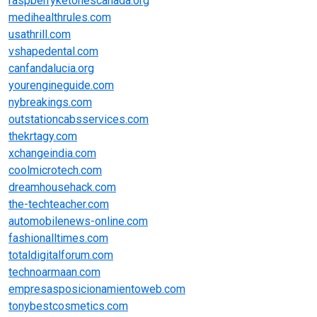
raspberryketonescanada.org
medihealthrules.com
usathrill.com
vshapedental.com
canfandalucia.org
yourengineguide.com
nybreakings.com
outstationcabsservices.com
thekrtagy.com
xchangeindia.com
coolmicrotech.com
dreamhousehack.com
the-techteacher.com
automobilenews-online.com
fashionalltimes.com
totaldigitalforum.com
technoarmaan.com
empresasposicionamientoweb.com
tonybestcosmetics.com