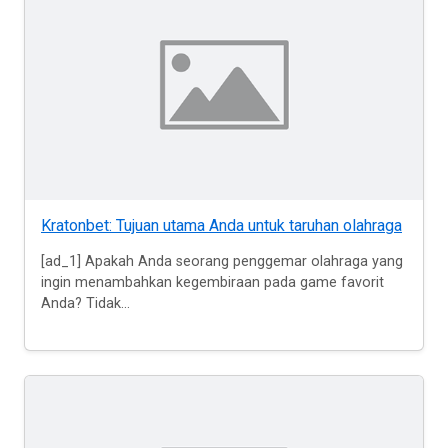
Kratonbet: Tujuan utama Anda untuk taruhan olahraga
[ad_1] Apakah Anda seorang penggemar olahraga yang
ingin menambahkan kegembiraan pada game favorit
Anda? Tidak...