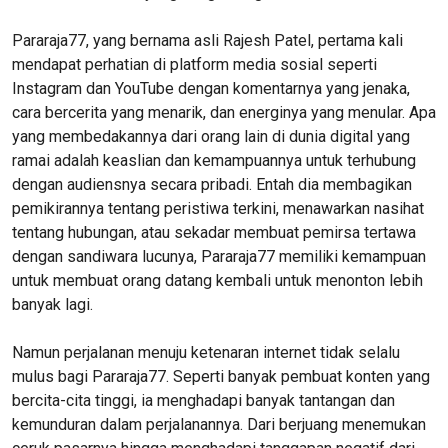
Pararaja77, yang bernama asli Rajesh Patel, pertama kali
mendapat perhatian di platform media sosial seperti
Instagram dan YouTube dengan komentarnya yang jenaka,
cara bercerita yang menarik, dan energinya yang menular. Apa
yang membedakannya dari orang lain di dunia digital yang
ramai adalah keaslian dan kemampuannya untuk terhubung
dengan audiensnya secara pribadi. Entah dia membagikan
pemikirannya tentang peristiwa terkini, menawarkan nasihat
tentang hubungan, atau sekadar membuat pemirsa tertawa
dengan sandiwara lucunya, Pararaja77 memiliki kemampuan
untuk membuat orang datang kembali untuk menonton lebih
banyak lagi.
Namun perjalanan menuju ketenaran internet tidak selalu
mulus bagi Pararaja77. Seperti banyak pembuat konten yang
bercita-cita tinggi, ia menghadapi banyak tantangan dan
kemunduran dalam perjalanannya. Dari berjuang menemukan