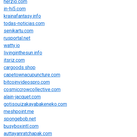
herzio.com
in-hi5.com
krainafantasy.info
todas-noticias.com
senikartu.com
rusportal.net
watty.io
livinginthesun.info
itsriz.com
cargoods.shop
capetownacupuncture.com
bitcoinvideospro.com
cosmiccrowcollective.com
alain-jacquet.com
gotisouizakayabakeneko.com
meshpoint.me
spongebob.net
busyboxintl.com
auttayanratchapak.com