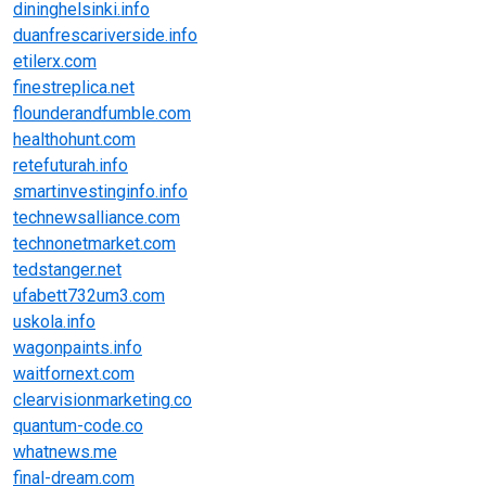
dininghelsinki.info
duanfrescariverside.info
etilerx.com
finestreplica.net
flounderandfumble.com
healthohunt.com
retefuturah.info
smartinvestinginfo.info
technewsalliance.com
technonetmarket.com
tedstanger.net
ufabett732um3.com
uskola.info
wagonpaints.info
waitfornext.com
clearvisionmarketing.co
quantum-code.co
whatnews.me
final-dream.com