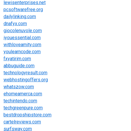
lewisenterprises.net
pcsoftwarefree.org
dailylinking.com
dnafyx.com
giocolenuvole.com
iyouessential.com
withloveamity.com
youlearncode.com
fxyatirim.com
abbuguide.com
technologyresult.com
webhostingoffers.org
whatszow.com
ehomeamerca.com
techintendo.com
techgreenpure.com
bestdropshipstore.com
cartelreviews.com
surfsway.com