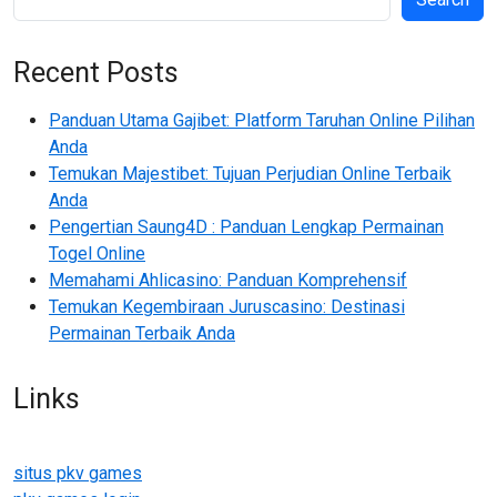
Recent Posts
Panduan Utama Gajibet: Platform Taruhan Online Pilihan
Anda
Temukan Majestibet: Tujuan Perjudian Online Terbaik
Anda
Pengertian Saung4D : Panduan Lengkap Permainan
Togel Online
Memahami Ahlicasino: Panduan Komprehensif
Temukan Kegembiraan Juruscasino: Destinasi
Permainan Terbaik Anda
Links
situs pkv games