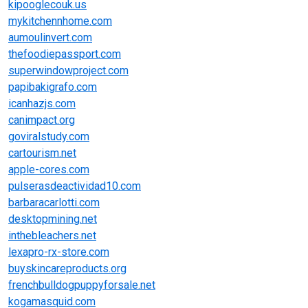
kipooglecouk.us
mykitchennhome.com
aumoulinvert.com
thefoodiepassport.com
superwindowproject.com
papibakigrafo.com
icanhazjs.com
canimpact.org
goviralstudy.com
cartourism.net
apple-cores.com
pulserasdeactividad10.com
barbaracarlotti.com
desktopmining.net
inthebleachers.net
lexapro-rx-store.com
buyskincareproducts.org
frenchbulldogpuppyforsale.net
kogamasquid.com