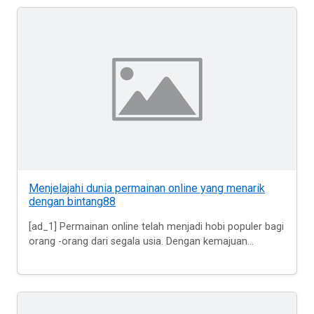
Menjelajahi dunia permainan online yang menarik
dengan bintang88
[ad_1] Permainan online telah menjadi hobi populer bagi
orang -orang dari segala usia. Dengan kemajuan...