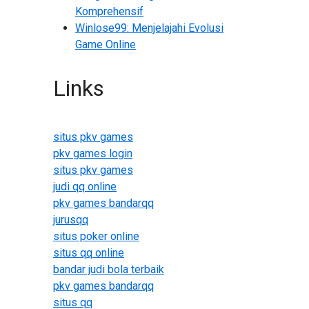
Komprehensif
Winlose99: Menjelajahi Evolusi
Game Online
Links
situs pkv games
pkv games login
situs pkv games
judi qq online
pkv games bandarqq
jurusqq
situs poker online
situs qq online
bandar judi bola terbaik
pkv games bandarqq
situs qq