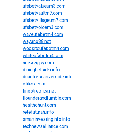
ufabetvalueum3.com
ufabetvaultm7.com
ufabetvillageum7.com
ufabetvoicem3.com
waveufabetm4.com
wayang88.net
websiteufabetm4.com
whiteufabetm4.com
anikalappy.com
dininghelsinki.info
duanfrescariverside.info
etilerx.com
finestreplica.net
flounderandfumble.com
healthohunt.com
retefuturah.info
smartinvestinginfo.info
technewsalliance.com