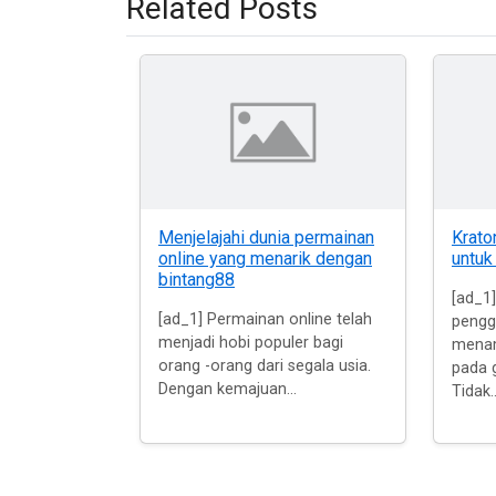
Related Posts
Menjelajahi dunia permainan
Krato
online yang menarik dengan
untuk
bintang88
[ad_1
[ad_1] Permainan online telah
pengg
menjadi hobi populer bagi
mena
orang -orang dari segala usia.
pada 
Dengan kemajuan...
Tidak..