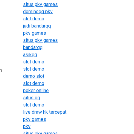
situs pkv games
dominoqq pkv
slot demo
judi bandarqq
pkv games
situs pkv games
bandarqq
asikqq
slot demo
slot demo
n
demo slot
slot demo
poker online
situs qq
slot demo
live draw hk tercepat
pkv games
pkv
situs pkv games