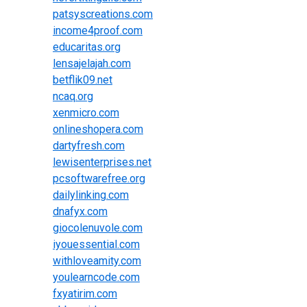
patsyscreations.com
income4proof.com
educaritas.org
lensajelajah.com
betflik09.net
ncaq.org
xenmicro.com
onlineshopera.com
dartyfresh.com
lewisenterprises.net
pcsoftwarefree.org
dailylinking.com
dnafyx.com
giocolenuvole.com
iyouessential.com
withloveamity.com
youlearncode.com
fxyatirim.com