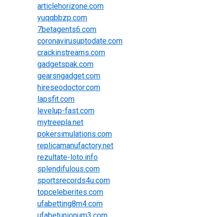
articlehorizone.com
yuqqbbzp.com
7betagents6.com
coronavirusuptodate.com
crackinstreams.com
gadgetspak.com
gearsngadget.com
hireseodoctor.com
lapsfit.com
levelup-fast.com
mytreepla.net
pokersimulations.com
replicamanufactory.net
rezultate-loto.info
splendifulous.com
sportsrecords4u.com
topceleberites.com
ufabetting8m4.com
ufabetunionum3.com