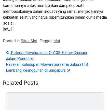
komitmennya untuk memberikan dampak positif
membedakannya dalam industri yang ramai, menjadikannya
kekuatan sejati yang harus diperhitungkan dalam dunia media
sosial.
[ad_2]
Posted in
Situs Slot
Tagged
slot
Post navigation
Potensi Revolusioner Ori138: Game-Changer
dalam Penelitian
Rasakan Kehidupan Mewah bersama Sakura118:
Lambang Keanggunan di Singapura
Related Posts