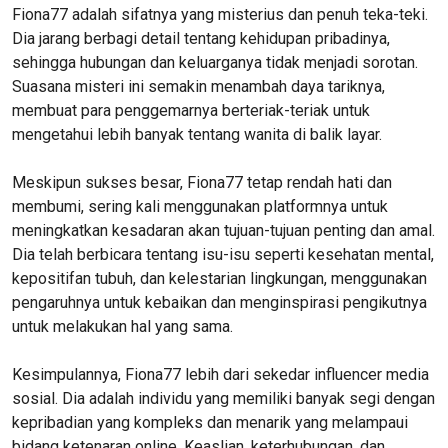
Fiona77 adalah sifatnya yang misterius dan penuh teka-teki.
Dia jarang berbagi detail tentang kehidupan pribadinya,
sehingga hubungan dan keluarganya tidak menjadi sorotan.
Suasana misteri ini semakin menambah daya tariknya,
membuat para penggemarnya berteriak-teriak untuk
mengetahui lebih banyak tentang wanita di balik layar.
Meskipun sukses besar, Fiona77 tetap rendah hati dan
membumi, sering kali menggunakan platformnya untuk
meningkatkan kesadaran akan tujuan-tujuan penting dan amal.
Dia telah berbicara tentang isu-isu seperti kesehatan mental,
kepositifan tubuh, dan kelestarian lingkungan, menggunakan
pengaruhnya untuk kebaikan dan menginspirasi pengikutnya
untuk melakukan hal yang sama.
Kesimpulannya, Fiona77 lebih dari sekedar influencer media
sosial. Dia adalah individu yang memiliki banyak segi dengan
kepribadian yang kompleks dan menarik yang melampaui
bidang ketenaran online. Keaslian, keterhubungan, dan