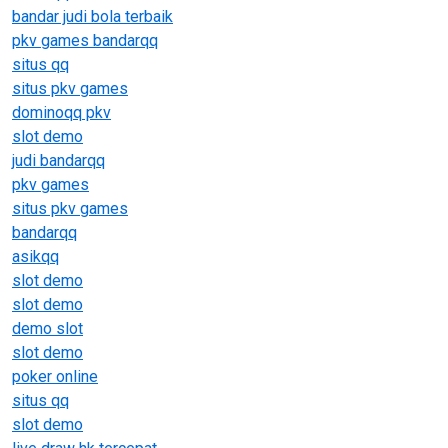
bandar judi bola terbaik
pkv games bandarqq
situs qq
situs pkv games
dominoqq pkv
slot demo
judi bandarqq
pkv games
situs pkv games
bandarqq
asikqq
slot demo
slot demo
demo slot
slot demo
poker online
situs qq
slot demo