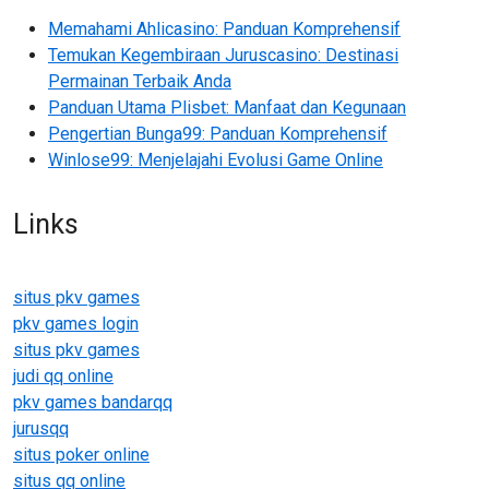
Memahami Ahlicasino: Panduan Komprehensif
Temukan Kegembiraan Juruscasino: Destinasi
Permainan Terbaik Anda
Panduan Utama Plisbet: Manfaat dan Kegunaan
Pengertian Bunga99: Panduan Komprehensif
Winlose99: Menjelajahi Evolusi Game Online
Links
situs pkv games
pkv games login
situs pkv games
judi qq online
pkv games bandarqq
jurusqq
situs poker online
situs qq online