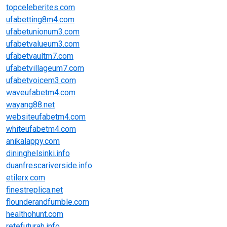
topceleberites.com
ufabetting8m4.com
ufabetunionum3.com
ufabetvalueum3.com
ufabetvaultm7.com
ufabetvillageum7.com
ufabetvoicem3.com
waveufabetm4.com
wayang88.net
websiteufabetm4.com
whiteufabetm4.com
anikalappy.com
dininghelsinki.info
duanfrescariverside.info
etilerx.com
finestreplica.net
flounderandfumble.com
healthohunt.com
retefuturah.info