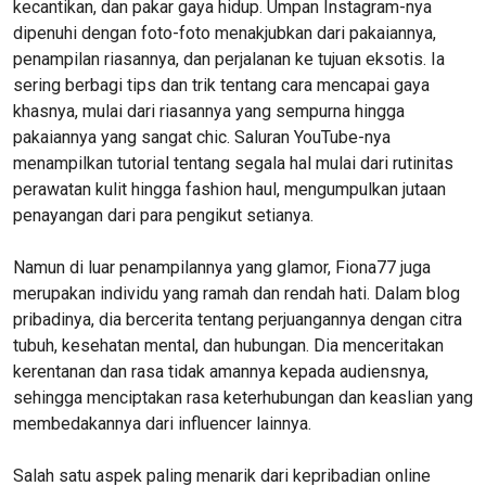
kecantikan, dan pakar gaya hidup. Umpan Instagram-nya
dipenuhi dengan foto-foto menakjubkan dari pakaiannya,
penampilan riasannya, dan perjalanan ke tujuan eksotis. Ia
sering berbagi tips dan trik tentang cara mencapai gaya
khasnya, mulai dari riasannya yang sempurna hingga
pakaiannya yang sangat chic. Saluran YouTube-nya
menampilkan tutorial tentang segala hal mulai dari rutinitas
perawatan kulit hingga fashion haul, mengumpulkan jutaan
penayangan dari para pengikut setianya.
Namun di luar penampilannya yang glamor, Fiona77 juga
merupakan individu yang ramah dan rendah hati. Dalam blog
pribadinya, dia bercerita tentang perjuangannya dengan citra
tubuh, kesehatan mental, dan hubungan. Dia menceritakan
kerentanan dan rasa tidak amannya kepada audiensnya,
sehingga menciptakan rasa keterhubungan dan keaslian yang
membedakannya dari influencer lainnya.
Salah satu aspek paling menarik dari kepribadian online