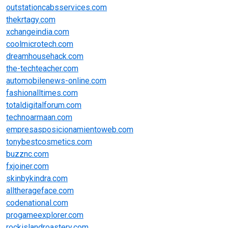
outstationcabsservices.com
thekrtagy.com
xchangeindia.com
coolmicrotech.com
dreamhousehack.com
the-techteacher.com
automobilenews-online.com
fashionalltimes.com
totaldigitalforum.com
technoarmaan.com
empresasposicionamientoweb.com
tonybestcosmetics.com
buzznc.com
fxjoiner.com
skinbykindra.com
alltherageface.com
codenational.com
progameexplorer.com
rockislandroastery.com