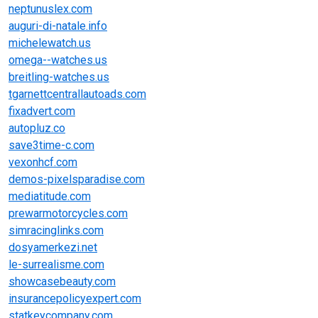
neptunuslex.com
auguri-di-natale.info
michelewatch.us
omega--watches.us
breitling-watches.us
tgarnettcentrallautoads.com
fixadvert.com
autopluz.co
save3time-c.com
vexonhcf.com
demos-pixelsparadise.com
mediatitude.com
prewarmotorcycles.com
simracinglinks.com
dosyamerkezi.net
le-surrealisme.com
showcasebeauty.com
insurancepolicyexpert.com
statkeycompany.com