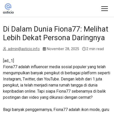
Di Dalam Dunia Fiona77: Melihat
Lebih Dekat Persona Daringnya
admin@asticio.info
November 28, 2025
2 min read
[ad_1]
Fiona77 adalah influencer media sosial populer yang telah
mengumpulkan banyak pengikut di berbagai platform seperti
Instagram, Twitter, dan YouTube. Dengan lebih dari 1 juta
pengikut, ia telah menjadi nama rumah tangga di dunia
kepribadian online. Tapi siapa Fiona77 sebenarnya di balik
postingan dan video yang dikurasi dengan cermat?
Bagi banyak penggemarnya, Fiona77 adalah ikon mode, guru