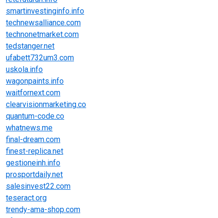
smartinvestinginfo.info
technewsalliance.com
technonetmarket.com
tedstanger.net
ufabett732um3.com
uskola.info
wagonpaints.info
waitfornext.com
clearvisionmarketing.co
quantum-code.co
whatnews.me
final-dream.com
finest-replica.net
gestioneinh.info
prosportdaily.net
salesinvest22.com
teseract.org
trendy-ama-shop.com