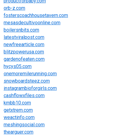
productforbaby.com
orb-z.com
fosterscoachhousetavern.com
mesasdecultivoonline.com
boilersnbits.com
latestviralpost.com
newfreearticle.com
blitzpowerusa.com
gardenofeaten.com
hycys05.com
onemoremilerunning.com
snowboardsteez.com
instagrambioforgirls.com
cashflowxfiles.com
kmbb10.com
getxtrem.com
weactinfo.com
meshingsocial.com
thearguer.com