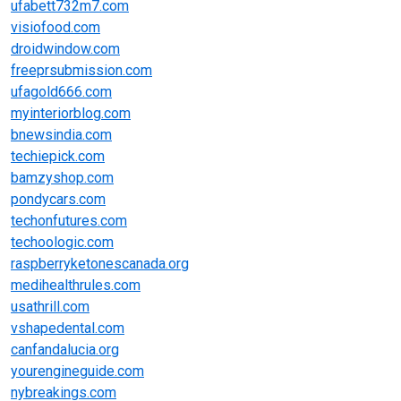
ufabett732m7.com
visiofood.com
droidwindow.com
freeprsubmission.com
ufagold666.com
myinteriorblog.com
bnewsindia.com
techiepick.com
bamzyshop.com
pondycars.com
techonfutures.com
techoologic.com
raspberryketonescanada.org
medihealthrules.com
usathrill.com
vshapedental.com
canfandalucia.org
yourengineguide.com
nybreakings.com