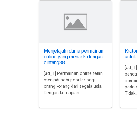
Menjelajahi dunia permainan
Krato
online yang menarik dengan
untuk
bintang88
[ad_1
[ad_1] Permainan online telah
pengg
menjadi hobi populer bagi
mena
orang -orang dari segala usia.
pada 
Dengan kemajuan...
Tidak..