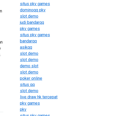
situs pkv games
dominoqq pkv
in
slot demo
judi bandarqq
pkv games
situs pkv games
bandarqq
an
asikqq
e
slot demo
.
slot demo
demo slot
slot demo
poker online
situs qq
slot demo
live draw hk tercepat
pkv games
pkv
situs pkv games