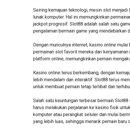
Seiring kemajuan teknologi, mesin slot menjad
lunak komputer. Hal ini memungkinkan permainan
jackpot progresif. Slot88 adalah salah satu g
pengalaman bermain game yang mendebarkan d
Dengan munculnya internet, kasino online mul
permainan slot favorit mereka dari kenyamanan 
platform online, memungkinkan pemain mengakse
Kasino online terus berkembang, dengan kemaj
lebih mendalam dan interaktif. Slot88 terus men
untuk membuat pemain tetap terlibat dan terhibu
Salah satu keuntungan terbesar bermain Slot88 
harus melakukan perjalanan ke kasino fisik un
komputer atau perangkat seluler dan mulai berm
yang lebih luas, sehingga menarik pemain baru da