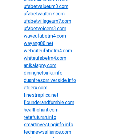
ufabetvalueum3.com
ufabetvaultm7.com
ufabetvillageum7.com
ufabetvoicem3.com
waveufabetm4.com
wayang88.net
websiteufabetm4.com
whiteufabetm4.com
anikalappy.com
dininghelsinki.info
duanfrescariverside.info
etilerx.com
finestreplica.net
flounderandfumble.com
healthohunt.com
retefuturah.info
smartinvestinginfo.info
technewsalliance.com