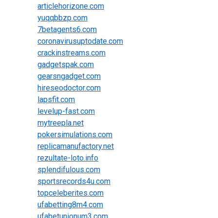
articlehorizone.com
yuqqbbzp.com
7betagents6.com
coronavirusuptodate.com
crackinstreams.com
gadgetspak.com
gearsngadget.com
hireseodoctor.com
lapsfit.com
levelup-fast.com
mytreepla.net
pokersimulations.com
replicamanufactory.net
rezultate-loto.info
splendifulous.com
sportsrecords4u.com
topceleberites.com
ufabetting8m4.com
ufabetunionum3.com