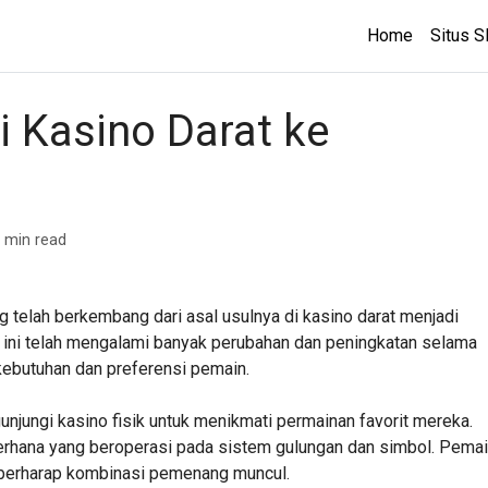
Home
Situs S
ri Kasino Darat ke
 min read
g telah berkembang dari asal usulnya di kasino darat menjadi
 ini telah mengalami banyak perubahan dan peningkatan selama
kebutuhan dan preferensi pemain.
jungi kasino fisik untuk menikmati permainan favorit mereka.
erhana yang beroperasi pada sistem gulungan dan simbol. Pema
 berharap kombinasi pemenang muncul.