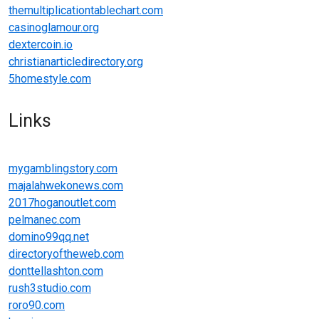
themultiplicationtablechart.com
casinoglamour.org
dextercoin.io
christianarticledirectory.org
5homestyle.com
Links
mygamblingstory.com
majalahwekonews.com
2017hoganoutlet.com
pelmanec.com
domino99qq.net
directoryoftheweb.com
donttellashton.com
rush3studio.com
roro90.com