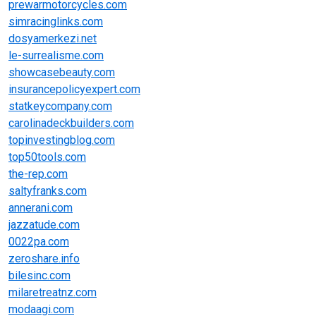
prewarmotorcycles.com
simracinglinks.com
dosyamerkezi.net
le-surrealisme.com
showcasebeauty.com
insurancepolicyexpert.com
statkeycompany.com
carolinadeckbuilders.com
topinvestingblog.com
top50tools.com
the-rep.com
saltyfranks.com
annerani.com
jazzatude.com
0022pa.com
zeroshare.info
bilesinc.com
milaretreatnz.com
modaagi.com