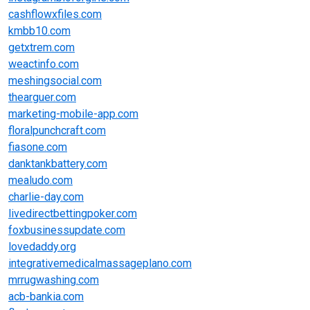
cashflowxfiles.com
kmbb10.com
getxtrem.com
weactinfo.com
meshingsocial.com
thearguer.com
marketing-mobile-app.com
floralpunchcraft.com
fiasone.com
danktankbattery.com
mealudo.com
charlie-day.com
livedirectbettingpoker.com
foxbusinessupdate.com
lovedaddy.org
integrativemedicalmassageplano.com
mrrugwashing.com
acb-bankia.com