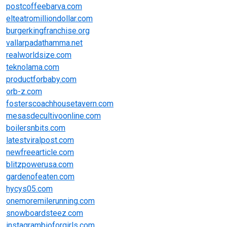
postcoffeebarva.com
elteatromilliondollar.com
burgerkingfranchise.org
vallarpadathamma.net
realworldsize.com
teknolama.com
productforbaby.com
orb-z.com
fosterscoachhousetavern.com
mesasdecultivoonline.com
boilersnbits.com
latestviralpost.com
newfreearticle.com
blitzpowerusa.com
gardenofeaten.com
hycys05.com
onemoremilerunning.com
snowboardsteez.com
instagrambioforgirls.com