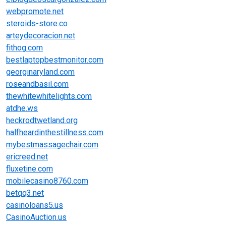
webpromote.net
steroids-store.co
arteydecoracion.net
fithog.com
bestlaptopbestmonitor.com
georginaryland.com
roseandbasil.com
thewhitewhitelights.com
atdhe.ws
heckrodtwetland.org
halfheardinthestillness.com
mybestmassagechair.com
ericreed.net
fluxetine.com
mobilecasino8760.com
betqq3.net
casinoloans5.us
CasinoAuction.us