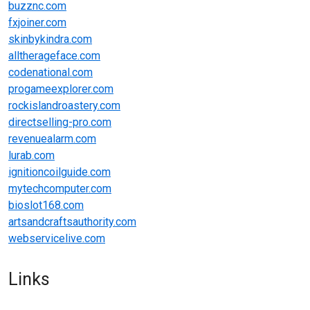
buzznc.com
fxjoiner.com
skinbykindra.com
alltherageface.com
codenational.com
progameexplorer.com
rockislandroastery.com
directselling-pro.com
revenuealarm.com
lurab.com
ignitioncoilguide.com
mytechcomputer.com
bioslot168.com
artsandcraftsauthority.com
webservicelive.com
Links