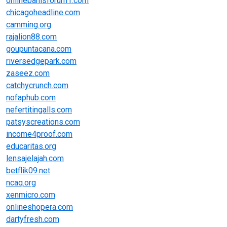
onlinebahisforum1.com
chicagoheadline.com
camming.org
rajalion88.com
goupuntacana.com
riversedgepark.com
zaseez.com
catchycrunch.com
nofaphub.com
nefertitingalls.com
patsyscreations.com
income4proof.com
educaritas.org
lensajelajah.com
betflik09.net
ncaq.org
xenmicro.com
onlineshopera.com
dartyfresh.com