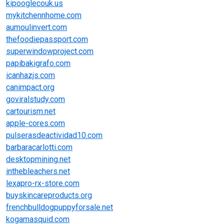
kipooglecouk.us
mykitchennhome.com
aumoulinvert.com
thefoodiepassport.com
superwindowproject.com
papibakigrafo.com
icanhazjs.com
canimpact.org
goviralstudy.com
cartourism.net
apple-cores.com
pulserasdeactividad10.com
barbaracarlotti.com
desktopmining.net
inthebleachers.net
lexapro-rx-store.com
buyskincareproducts.org
frenchbulldogpuppyforsale.net
kogamasquid.com