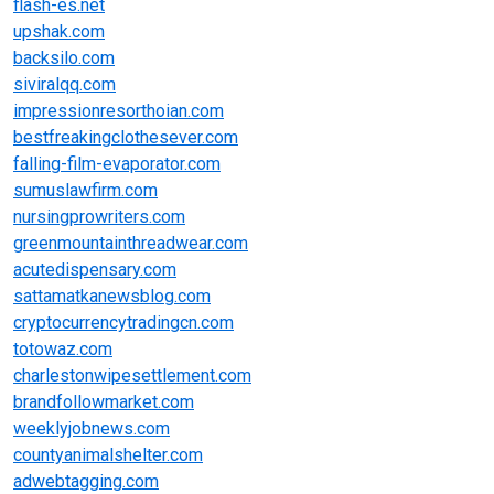
flash-es.net
upshak.com
backsilo.com
siviralqq.com
impressionresorthoian.com
bestfreakingclothesever.com
falling-film-evaporator.com
sumuslawfirm.com
nursingprowriters.com
greenmountainthreadwear.com
acutedispensary.com
sattamatkanewsblog.com
cryptocurrencytradingcn.com
totowaz.com
charlestonwipesettlement.com
brandfollowmarket.com
weeklyjobnews.com
countyanimalshelter.com
adwebtagging.com