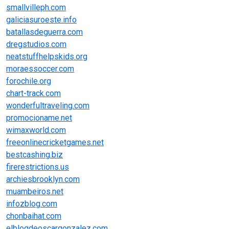
smallvilleph.com
galiciasuroeste.info
batallasdeguerra.com
dregstudios.com
neatstuffhelpskids.org
moraessoccer.com
forochile.org
chart-track.com
wonderfultraveling.com
promocioname.net
wimaxworld.com
freeonlinecricketgames.net
bestcashing.biz
firerestrictions.us
archiesbrooklyn.com
muambeiros.net
infozblog.com
chonbaihat.com
elblogdeoscargonzalez.com