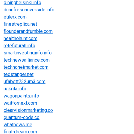
dininghelsinki.info
duanfrescariverside.info
etilerx.com
finestreplica.net
flounderandfumble.com
healthohunt.com
retefuturah.info
smartinvestinginfo.info
technewsalliance.com
technonetmarket.com
tedstanger.net
ufabett732um3.com
uskola.info
wagonpaints.info
waitfornext.com
clearvisionmarketing.co
quantum-code.co
whatnews.me
final-dream.com