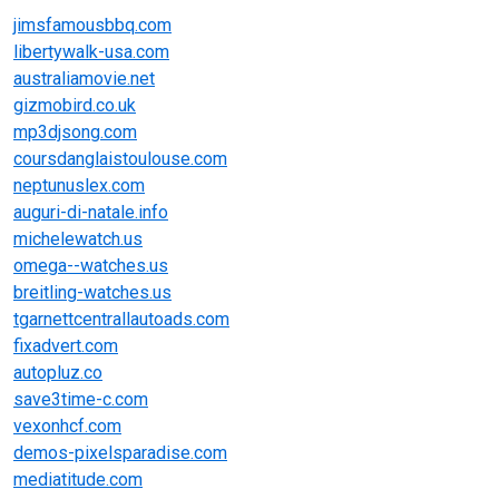
jimsfamousbbq.com
libertywalk-usa.com
australiamovie.net
gizmobird.co.uk
mp3djsong.com
coursdanglaistoulouse.com
neptunuslex.com
auguri-di-natale.info
michelewatch.us
omega--watches.us
breitling-watches.us
tgarnettcentrallautoads.com
fixadvert.com
autopluz.co
save3time-c.com
vexonhcf.com
demos-pixelsparadise.com
mediatitude.com