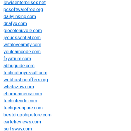
lewisenterprises.net
pcsoftwarefree.org
dailylinking.com
dnafyx.com
giocolenuvole.com
iyouessential.com
withloveamity.com
youlearncode.com
fxyatirim.com
abbuguide.com
technologyresult.com
webhostingoffers.org
whatszow.com
ehomeamerca.com
techintendo.com
techgreenpure.com
bestdropshipstore.com
cartelreviews.com
surfsway.com