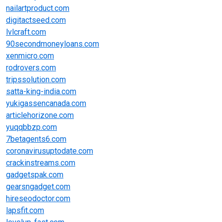
nailartproduct.com
digitactseed.com
lvlcraft.com
90secondmoneyloans.com
xenmicro.com
rodrovers.com
tripssolution.com
satta-king-india.com
yukigassencanada.com
articlehorizone.com
yuqqbbzp.com
7betagents6.com
coronavirusuptodate.com
crackinstreams.com
gadgetspak.com
gearsngadget.com
hireseodoctor.com
lapsfit.com