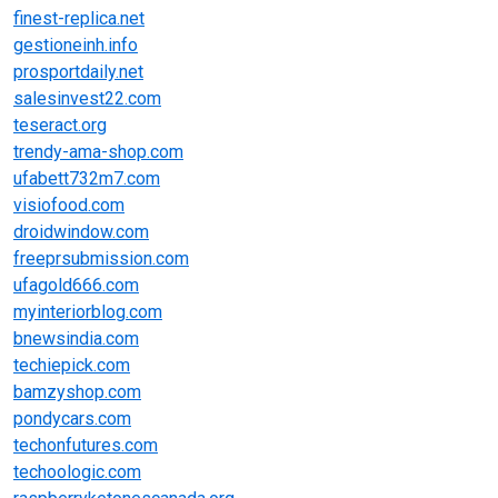
finest-replica.net
gestioneinh.info
prosportdaily.net
salesinvest22.com
teseract.org
trendy-ama-shop.com
ufabett732m7.com
visiofood.com
droidwindow.com
freeprsubmission.com
ufagold666.com
myinteriorblog.com
bnewsindia.com
techiepick.com
bamzyshop.com
pondycars.com
techonfutures.com
techoologic.com