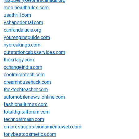
raspberryketonescanada.org
medihealthrules.com
usathrill.com
vshapedental.com
canfandalucia.org
yourengineguide.com
nybreakings.com
outstationcabsservices.com
thekrtagy.com
xchangeindia.com
coolmicrotech.com
dreamhousehack.com
the-techteacher.com
automobilenews-online.com
fashionalltimes.com
totaldigitalforum.com
technoarmaan.com
empresasposicionamientoweb.com
tonybestcosmetics.com