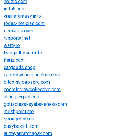
herzio.com
in-hi5.com
krainafantasy.info
todas-noticias.com
senikartu.com
rusportal.net
watty.io
livinginthesun.info
itsriz.com
cargoods.shop
capetownacupuncture.com
bitcoinvideospro.com
cosmiccrowcollective.com
alain-jacquet.com
gotisouizakayabakeneko.com
meshpoint.me
spongebob.net
busyboxintl.com
auttayanratchapak.com