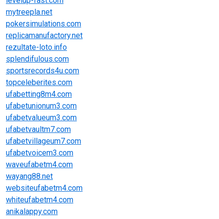
levelup-fast.com
mytreepla.net
pokersimulations.com
replicamanufactory.net
rezultate-loto.info
splendifulous.com
sportsrecords4u.com
topceleberites.com
ufabetting8m4.com
ufabetunionum3.com
ufabetvalueum3.com
ufabetvaultm7.com
ufabetvillageum7.com
ufabetvoicem3.com
waveufabetm4.com
wayang88.net
websiteufabetm4.com
whiteufabetm4.com
anikalappy.com