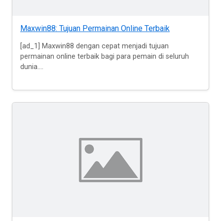
Maxwin88: Tujuan Permainan Online Terbaik
[ad_1] Maxwin88 dengan cepat menjadi tujuan
permainan online terbaik bagi para pemain di seluruh
dunia....