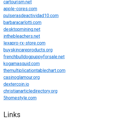
cartourism.net
apple-cores.com
pulserasdeactividad10.com
barbaracarlotti.com
desktopmining.net
inthebleachers.net
lexapro-rx-store.com
buyskincareproducts.org
frenchbulldogpuppyforsale.net
kogamasquid.com
themultiplicationtablechart.com
casinoglamour.org
dextercoin.io
christianarticledirectory.org
5homestyle.com
Links