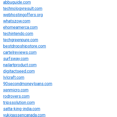
abbuguide.com
technologyresult.com
webhostingoffers.org
whatszow.com
ehomeamerca.com
techintendo.com
techgreenpure.com
bestdropshipstore.com
cartelreviews.com
surfsway.com
nailartproduct.com
digitactseed.com
lvlcraft.com
90secondmoneyloans.com
xenmicro.com
rodrovers.com
tripssolution.com
satta-king-india.com
yukigassencanada.com