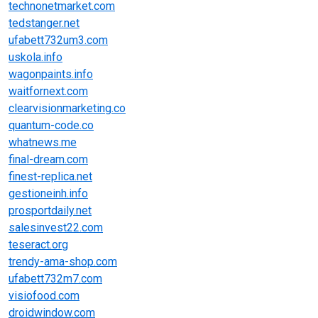
technonetmarket.com
tedstanger.net
ufabett732um3.com
uskola.info
wagonpaints.info
waitfornext.com
clearvisionmarketing.co
quantum-code.co
whatnews.me
final-dream.com
finest-replica.net
gestioneinh.info
prosportdaily.net
salesinvest22.com
teseract.org
trendy-ama-shop.com
ufabett732m7.com
visiofood.com
droidwindow.com