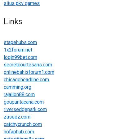
situs pkv games
Links
stagehubs.com
1x2forum.net
login99bet.com
secretcourtesans.com
onlinebahisforum1.com
chicagoheadline.com
camming.org
rajalion88.com
goupuntacana.com
riversedgepark.com
zaseez.com
catchycrunch.com
nofaphub.com