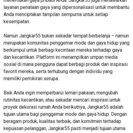
menemukan gaya pribadi Anda. Jangkar55 juga menawarkan
layanan penataan gaya yang dipersonalisasi untuk membantu
Anda menciptakan tampilan sempurna untuk setiap
kesempatan.
Namun Jangkar55 bukan sekadar tempat berbelanja – namun
merupakan komunitas penggemar mode dan gaya hidup yang
berkumpul untuk berbagi kecintaan mereka terhadap gaya
dan kecantikan. Platform ini menampilkan umpan media
sosial di mana pengguna dapat berbagi produk dan inspirasi
favorit mereka, serta terhubung dengan individu yang
memiliki pemikiran serupa.
Baik Anda ingin memperbarui lemari pakaian, mengubah
rutinitas kecantikan, atau sekadar mencari inspirasi untuk
proyek dekorasi rumah Anda berikutnya, Jangkar55 adalah
tujuan utama bagi penggemar mode dan gaya hidup. Dengan
beragam produk, kualitas terbaik, dan komitmen terhadap
kepuasan pelanggan, Jangkar55 pasti menjadi tujuan utama