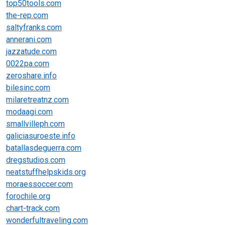
top50tools.com
the-rep.com
saltyfranks.com
annerani.com
jazzatude.com
0022pa.com
zeroshare.info
bilesinc.com
milaretreatnz.com
modaagi.com
smallvilleph.com
galiciasuroeste.info
batallasdeguerra.com
dregstudios.com
neatstuffhelpskids.org
moraessoccer.com
forochile.org
chart-track.com
wonderfultraveling.com