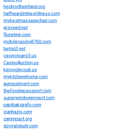
heckrodtwetland.org
halfheardinthestillness.com
mybestmassagechair.com
ericreed.net
fluxetine.com
mobilecasino8760.com
betqq3.net
casinoloans5.us
CasinoAuction.us
kipooglecouk.us
mykitchennhome.com
aumoulinvert.com
thefoodiepassport.com
superwindowproject.com
papibakigrafo.com
icanhazjs.com
canimpact.org
goviralstudy.com