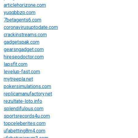
articlehorizone.com
yuqqbbzp.com
7betagents6.com
coronavirusuptodate.com
crackinstreams.com
gadgetspak.com
gearsngadget.com
hireseodoctor.com
lapsfit.com
levelup-fast.com
mytreepla.net
pokersimulations.com
replicamanufactory.net
rezultate-loto.info
splendifulous.com
sportsrecords4u.com
topceleberites.com
ufabetting8m4.com