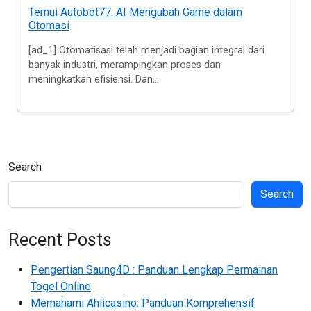
Temui Autobot77: AI Mengubah Game dalam
Otomasi
[ad_1] Otomatisasi telah menjadi bagian integral dari
banyak industri, merampingkan proses dan
meningkatkan efisiensi. Dan...
Search
Search
Recent Posts
Pengertian Saung4D : Panduan Lengkap Permainan
Togel Online
Memahami Ahlicasino: Panduan Komprehensif