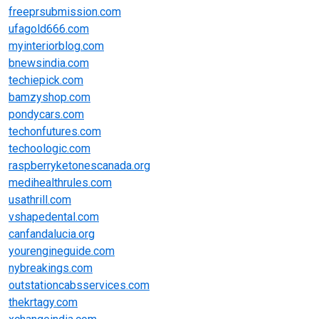
freeprsubmission.com
ufagold666.com
myinteriorblog.com
bnewsindia.com
techiepick.com
bamzyshop.com
pondycars.com
techonfutures.com
techoologic.com
raspberryketonescanada.org
medihealthrules.com
usathrill.com
vshapedental.com
canfandalucia.org
yourengineguide.com
nybreakings.com
outstationcabsservices.com
thekrtagy.com