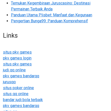
Temukan Kegembiraan Juruscasino: Destinasi
Permainan Terbaik Anda
Panduan Utama Plisbet: Manfaat dan Kegunaan
Pengertian Bunga99: Panduan Komprehensif
Links
situs pkv games
pkv games login
situs pkv games
judi qq online
pkv games bandarqq
jurusqq
situs poker online
situs qq online
bandar judi bola terbaik
pkv games bandarqq