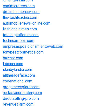
xchangeindia.com
coolmicrotech.com
dreamhousehack.com
the-techteacher.com
automobilenews-online.com
fashionalltimes.com
totaldigitalforum.com
technoarmaan.com
empresasposicionamientoweb.com
tonybestcosmetics.com
buzznc.com
fxjoiner.com
skinbykindra.com
alltherageface.com
codenational.com
progameexplorer.com
rockislandroastery.com
directselling-pro.com
revenuealarm.com