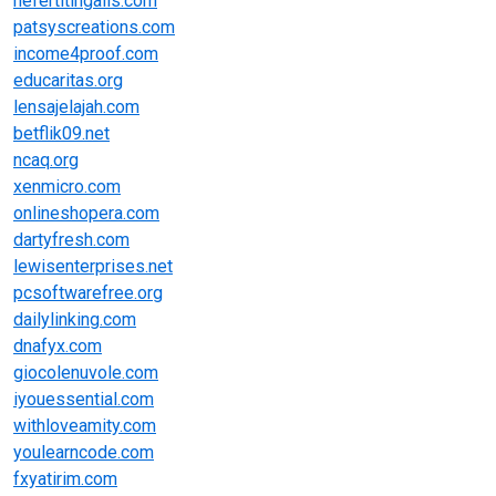
nefertitingalls.com
patsyscreations.com
income4proof.com
educaritas.org
lensajelajah.com
betflik09.net
ncaq.org
xenmicro.com
onlineshopera.com
dartyfresh.com
lewisenterprises.net
pcsoftwarefree.org
dailylinking.com
dnafyx.com
giocolenuvole.com
iyouessential.com
withloveamity.com
youlearncode.com
fxyatirim.com