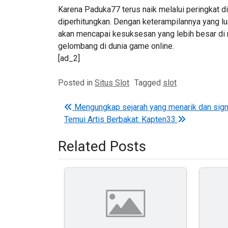
Karena Paduka77 terus naik melalui peringkat di
diperhitungkan. Dengan keterampilannya yang luar
akan mencapai kesuksesan yang lebih besar d
gelombang di dunia game online.
[ad_2]
Posted in
Situs Slot
Tagged
slot
Post navigation
Mengungkap sejarah yang menarik dan sign
Temui Artis Berbakat: Kapten33
Related Posts