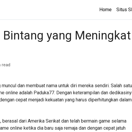
Home
Situs S
 Bintang yang Meningkat
n read
ng muncul dan membuat nama untuk diri mereka sendiri. Salah satu
me online adalah Paduka77. Dengan keterampilan dan dedikasiny
engan cepat menjadi kekuatan yang harus diperhitungkan dalam
, berasal dari Amerika Serikat dan telah bermain game selama
game online ketika dia baru saja remaja dan dengan cepat jatuh