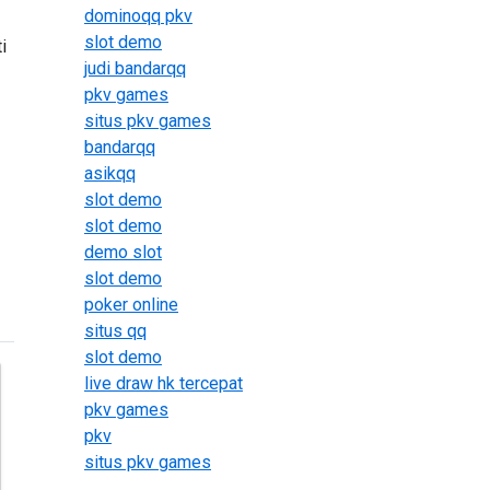
dominoqq pkv
slot demo
i
judi bandarqq
pkv games
situs pkv games
bandarqq
asikqq
slot demo
slot demo
demo slot
slot demo
poker online
situs qq
slot demo
live draw hk tercepat
pkv games
pkv
situs pkv games