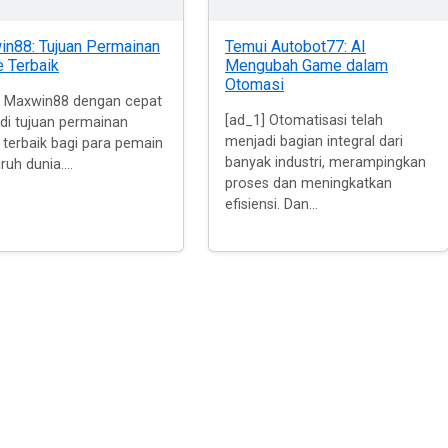
n88: Tujuan Permainan
Temui Autobot77: AI
e Terbaik
Mengubah Game dalam
Otomasi
] Maxwin88 dengan cepat
[ad_1] Otomatisasi telah
di tujuan permainan
menjadi bagian integral dari
 terbaik bagi para pemain
banyak industri, merampingkan
ruh dunia....
proses dan meningkatkan
efisiensi. Dan...