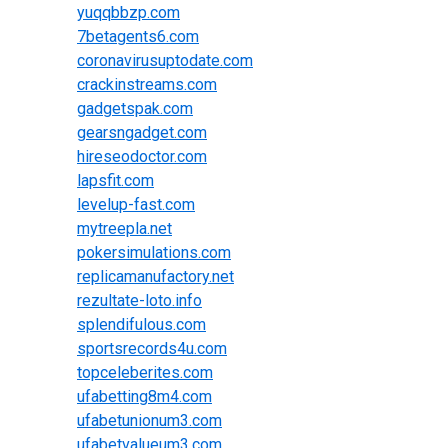
yuqqbbzp.com
7betagents6.com
coronavirusuptodate.com
crackinstreams.com
gadgetspak.com
gearsngadget.com
hireseodoctor.com
lapsfit.com
levelup-fast.com
mytreepla.net
pokersimulations.com
replicamanufactory.net
rezultate-loto.info
splendifulous.com
sportsrecords4u.com
topceleberites.com
ufabetting8m4.com
ufabetunionum3.com
ufabetvalueum3.com