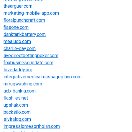
thearguer.com
marketing-mobile-app.com
floralpunchcraft.com
fiasone.com
danktankbattery.com
mealudo.com
charlie-day.com
livedirectbettingpoker.com
foxbusinessupdate.com
lovedaddy.org
integrativemedicalmassageplano.com
mrrugwashing.com
acb-bankia.com
flash-es.net
upshak.com
backsilo.com
siviralqq.com
impressionresorthoian.com