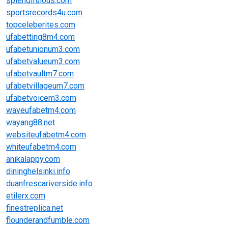
splendifulous.com
sportsrecords4u.com
topceleberites.com
ufabetting8m4.com
ufabetunionum3.com
ufabetvalueum3.com
ufabetvaultm7.com
ufabetvillageum7.com
ufabetvoicem3.com
waveufabetm4.com
wayang88.net
websiteufabetm4.com
whiteufabetm4.com
anikalappy.com
dininghelsinki.info
duanfrescariverside.info
etilerx.com
finestreplica.net
flounderandfumble.com