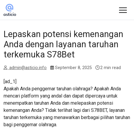
Lepaskan potensi kemenangan
Anda dengan layanan taruhan
terkemuka S78Bet
admin@asticio.info
September 8, 2025
2 min read
[ad_1]
Apakah Anda penggemar taruhan olahraga? Apakah Anda
mencari platform yang andal dan dapat dipercaya untuk
menempatkan taruhan Anda dan melepaskan potensi
kemenangan Anda? Tidak terlihat lagi dari S78BET, layanan
taruhan terkemuka yang menawarkan berbagai pilihan taruhan
bagi penggemar olahraga.