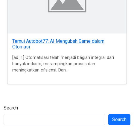
Temui Autobot77: AI Mengubah Game dalam
Otomasi
[ad_1] Otomatisasi telah menjadi bagian integral dari
banyak industri, merampingkan proses dan
meningkatkan efisiensi. Dan...
Search
Search