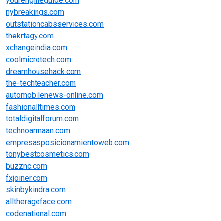
yourengineguide.com
nybreakings.com
outstationcabsservices.com
thekrtagy.com
xchangeindia.com
coolmicrotech.com
dreamhousehack.com
the-techteacher.com
automobilenews-online.com
fashionalltimes.com
totaldigitalforum.com
technoarmaan.com
empresasposicionamientoweb.com
tonybestcosmetics.com
buzznc.com
fxjoiner.com
skinbykindra.com
alltherageface.com
codenational.com