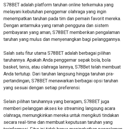
S78BET adalah platform taruhan online terkemuka yang
melayani kebutuhan penggemar olahraga yang ingin
menempatkan taruhan pada tim dan pemain favorit mereka.
Dengan antarmuka yang ramah pengguna dan sistem
pembayaran yang aman, S78BET memberikan pengalaman
taruhan yang mulus dan menyenangkan bagi pelanggannya.
Salah satu fitur utama S78BET adalah berbagai pilihan
taruhannya. Apakah Anda penggemar sepak bola, bola
basket, tenis, atau olahraga lainnya, S78Bet telah membuat
Anda tertutup. Dari taruhan langsung hingga taruhan pra-
pertandingan, S78BET menawarkan berbagai opsi taruhan
yang sesuai dengan setiap preferensi.
Selain pilihan taruhannya yang beragam, S78BET juga
memberi pelanggan akses ke streaming langsung acara
olahraga, memungkinkan mereka untuk mengikuti tindakan
secara real-time dan membuat keputusan taruhan yang