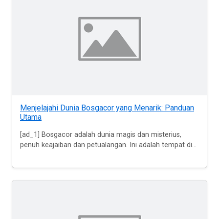
Menjelajahi Dunia Bosgacor yang Menarik: Panduan
Utama
[ad_1] Bosgacor adalah dunia magis dan misterius,
penuh keajaiban dan petualangan. Ini adalah tempat di...