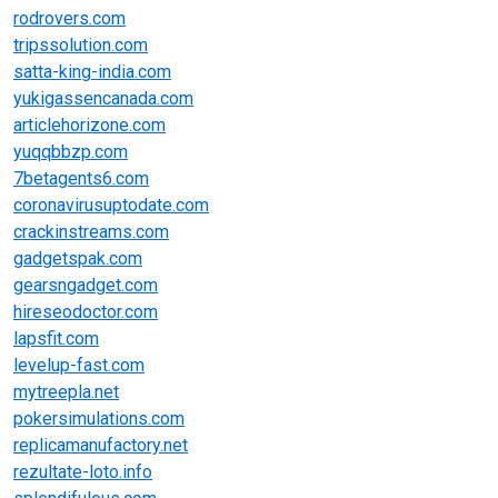
rodrovers.com
tripssolution.com
satta-king-india.com
yukigassencanada.com
articlehorizone.com
yuqqbbzp.com
7betagents6.com
coronavirusuptodate.com
crackinstreams.com
gadgetspak.com
gearsngadget.com
hireseodoctor.com
lapsfit.com
levelup-fast.com
mytreepla.net
pokersimulations.com
replicamanufactory.net
rezultate-loto.info