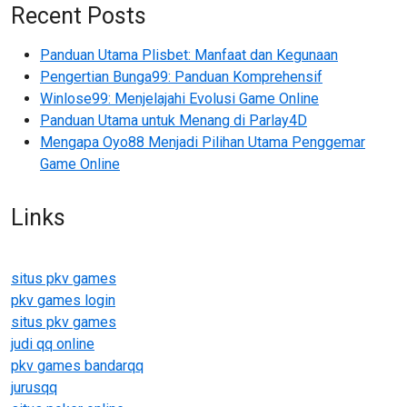
Recent Posts
Panduan Utama Plisbet: Manfaat dan Kegunaan
Pengertian Bunga99: Panduan Komprehensif
Winlose99: Menjelajahi Evolusi Game Online
Panduan Utama untuk Menang di Parlay4D
Mengapa Oyo88 Menjadi Pilihan Utama Penggemar
Game Online
Links
situs pkv games
pkv games login
situs pkv games
judi qq online
pkv games bandarqq
jurusqq