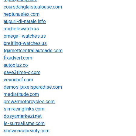
coursdanglaistoulouse.com
neptunuslex.com
auguri-di-natale.info
michelewatch.us
omega--watches.us
breitling-watches.us
tgarnettcentrallautoads.com
fixadvert.com
autopluz.co
save3time-c.com
vexonhcf.com
demos-pixelsparadise.com
mediatitude.com
prewarmotorcycles.com
simracinglinks.com
dosyamerkezi.net
le-surrealisme.com
showcasebeauty.com