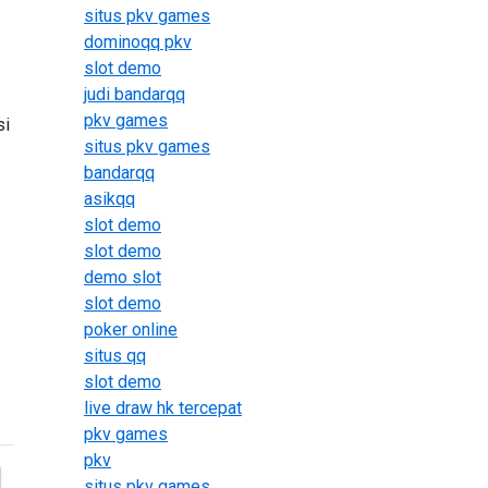
situs pkv games
dominoqq pkv
slot demo
judi bandarqq
pkv games
si
situs pkv games
bandarqq
asikqq
slot demo
slot demo
demo slot
slot demo
poker online
situs qq
slot demo
live draw hk tercepat
pkv games
pkv
situs pkv games