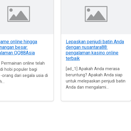
game online hingga
Lepaskan penjudi batin Anda
angan besar:
dengan nusantara88:
alaman QQ88Asia
pengalaman kasino online
terbaik
 Permainan online telah
[ad_1] Apakah Anda merasa
di hobi populer bagi
beruntung? Apakah Anda siap
-orang dari segala usia di
untuk melepaskan penjudi batin
...
Anda dan mengalami...