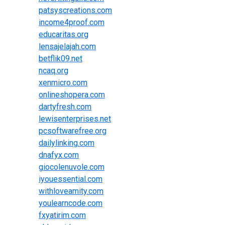
patsyscreations.com
income4proof.com
educaritas.org
lensajelajah.com
betflik09.net
ncaq.org
xenmicro.com
onlineshopera.com
dartyfresh.com
lewisenterprises.net
pcsoftwarefree.org
dailylinking.com
dnafyx.com
giocolenuvole.com
iyouessential.com
withloveamity.com
youlearncode.com
fxyatirim.com