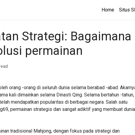
Home
Situs S
tan Strategi: Bagaimana
lusi permainan
read
oleh orang -orang di seluruh dunia selama berabad -abad. Akarny
tama kali dimainkan selama Dinasti Qing. Selama bertahun -tahun,
elah mendapatkan popularitas di berbagai negara. Salah satu
ng69, permainan strategis dan sangat adiktif yang membuat dunia
an tradisional Mahjong, dengan fokus pada strategi dan