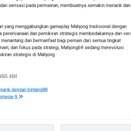
dan sensasi pada permainan, membuatnya semakin menarik dan
nan yang menggabungkan gameplay Mahjong tradisional dengan
a perencanaan dan pemikiran strategis membedakannya dari ver
 menantang dan bermanfaat bagi pemain dari semua tingkat
ain, dan fokus pada strategi, Mahjong69 sedang merevolusi
iran strategis di Mahjong.
slot
,
slot
enarik dengan bintang88
 omega-9