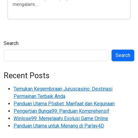
mengalami...
Search
Search
Recent Posts
Temukan Kegembiraan Juruscasino: Destinasi
Permainan Terbaik Anda
Panduan Utama Plisbet: Manfaat dan Kegunaan
Pengertian Bunga99: Panduan Komprehensif
Winlose99: Menjelajahi Evolusi Game Online
Panduan Utama untuk Menang di Parlay4D