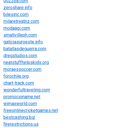
0022pa.com
zeroshare.info
bilesinc.com
milaretreatnz.com
modaagi.com
smallvilleph.com
galiciasuroeste.info
batallasdeguerra.com
dregstudios.com
neatstuffhelpskids.org
moraessoccer.com
forochile.org
chart-track.com
wonderfultraveling.com
promocioname.net
wimaxworld.com
freeonlinecricketgames.net
bestcashing.biz
firerestrictions.us