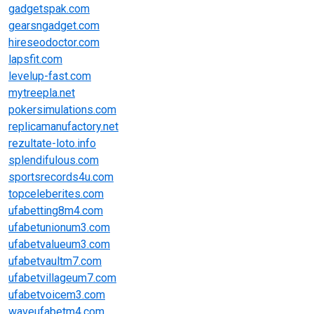
gadgetspak.com
gearsngadget.com
hireseodoctor.com
lapsfit.com
levelup-fast.com
mytreepla.net
pokersimulations.com
replicamanufactory.net
rezultate-loto.info
splendifulous.com
sportsrecords4u.com
topceleberites.com
ufabetting8m4.com
ufabetunionum3.com
ufabetvalueum3.com
ufabetvaultm7.com
ufabetvillageum7.com
ufabetvoicem3.com
waveufabetm4.com