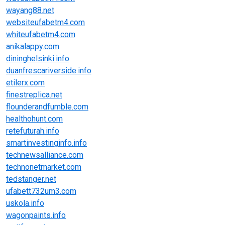
wayang88.net
websiteufabetm4.com
whiteufabetm4.com
anikalappy.com
dininghelsinki.info
duanfrescariverside.info
etilerx.com
finestreplica.net
flounderandfumble.com
healthohunt.com
retefuturah.info
smartinvestinginfo.info
technewsalliance.com
technonetmarket.com
tedstanger.net
ufabett732um3.com
uskola.info
wagonpaints.info