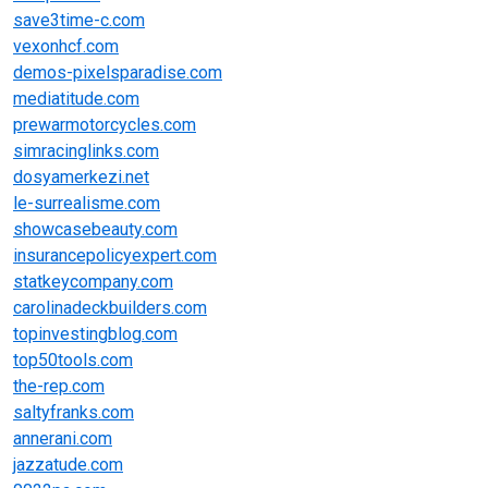
save3time-c.com
vexonhcf.com
demos-pixelsparadise.com
mediatitude.com
prewarmotorcycles.com
simracinglinks.com
dosyamerkezi.net
le-surrealisme.com
showcasebeauty.com
insurancepolicyexpert.com
statkeycompany.com
carolinadeckbuilders.com
topinvestingblog.com
top50tools.com
the-rep.com
saltyfranks.com
annerani.com
jazzatude.com