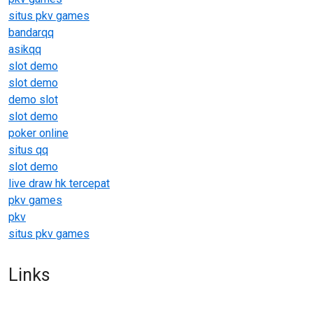
situs pkv games
bandarqq
asikqq
slot demo
slot demo
demo slot
slot demo
poker online
situs qq
slot demo
live draw hk tercepat
pkv games
pkv
situs pkv games
Links