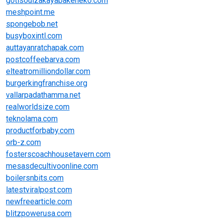
gotisouizakayabakeneko.com
meshpoint.me
spongebob.net
busyboxintl.com
auttayanratchapak.com
postcoffeebarva.com
elteatromilliondollar.com
burgerkingfranchise.org
vallarpadathamma.net
realworldsize.com
teknolama.com
productforbaby.com
orb-z.com
fosterscoachhousetavern.com
mesasdecultivoonline.com
boilersnbits.com
latestviralpost.com
newfreearticle.com
blitzpowerusa.com