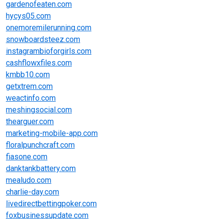
gardenofeaten.com
hycys05.com
onemoremilerunning.com
snowboardsteez.com
instagrambioforgirls.com
cashflowxfiles.com
kmbb10.com
getxtrem.com
weactinfo.com
meshingsocial.com
thearguer.com
marketing-mobile-app.com
floralpunchcraft.com
fiasone.com
danktankbattery.com
mealudo.com
charlie-day.com
livedirectbettingpoker.com
foxbusinessupdate.com