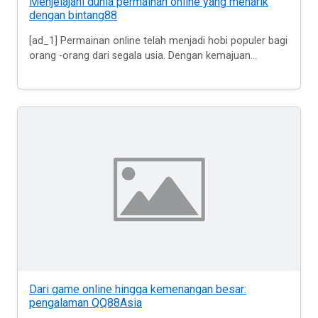
Menjelajahi dunia permainan online yang menarik
dengan bintang88
[ad_1] Permainan online telah menjadi hobi populer bagi
orang -orang dari segala usia. Dengan kemajuan...
Dari game online hingga kemenangan besar:
pengalaman QQ88Asia