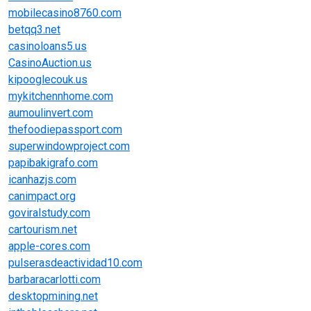
mobilecasino8760.com
betqq3.net
casinoloans5.us
CasinoAuction.us
kipooglecouk.us
mykitchennhome.com
aumoulinvert.com
thefoodiepassport.com
superwindowproject.com
papibakigrafo.com
icanhazjs.com
canimpact.org
goviralstudy.com
cartourism.net
apple-cores.com
pulserasdeactividad10.com
barbaracarlotti.com
desktopmining.net