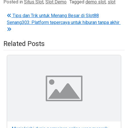
Posted in
Situs Slot
,
Slot Demo
Tagged
demo slot
,
slot
Post navigation
Tips dan Trik untuk Menang Besar di Slot88
Senang303: Platform tepercaya untuk hiburan tanpa akhir
Related Posts