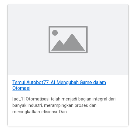
Temui Autobot77: AI Mengubah Game dalam
Otomasi
[ad_1] Otomatisasi telah menjadi bagian integral dari
banyak industri, merampingkan proses dan
meningkatkan efisiensi. Dan...