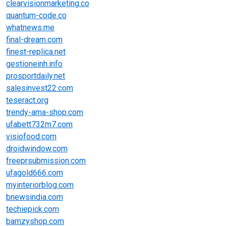
clearvisionmarketing.co
quantum-code.co
whatnews.me
final-dream.com
finest-replica.net
gestioneinh.info
prosportdaily.net
salesinvest22.com
teseract.org
trendy-ama-shop.com
ufabett732m7.com
visiofood.com
droidwindow.com
freeprsubmission.com
ufagold666.com
myinteriorblog.com
bnewsindia.com
techiepick.com
bamzyshop.com