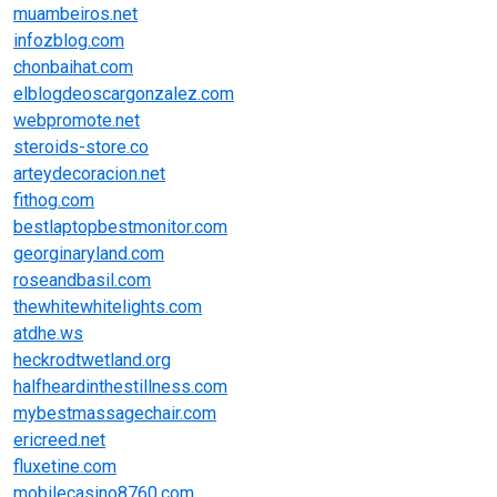
muambeiros.net
infozblog.com
chonbaihat.com
elblogdeoscargonzalez.com
webpromote.net
steroids-store.co
arteydecoracion.net
fithog.com
bestlaptopbestmonitor.com
georginaryland.com
roseandbasil.com
thewhitewhitelights.com
atdhe.ws
heckrodtwetland.org
halfheardinthestillness.com
mybestmassagechair.com
ericreed.net
fluxetine.com
mobilecasino8760.com