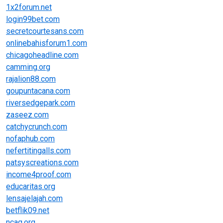
1x2forum.net
login99bet.com
secretcourtesans.com
onlinebahisforum1.com
chicagoheadline.com
camming.org
rajalion88.com
goupuntacana.com
riversedgepark.com
zaseez.com
catchycrunch.com
nofaphub.com
nefertitingalls.com
patsyscreations.com
income4proof.com
educaritas.org
lensajelajah.com
betflik09.net
ncaq.org