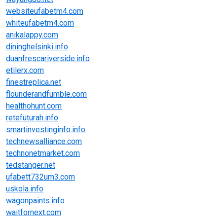
websiteufabetm4.com
whiteufabetm4.com
anikalappy.com
dininghelsinki.info
duanfrescariverside.info
etilerx.com
finestreplica.net
flounderandfumble.com
healthohunt.com
retefuturah.info
smartinvestinginfo.info
technewsalliance.com
technonetmarket.com
tedstanger.net
ufabett732um3.com
uskola.info
wagonpaints.info
waitfornext.com