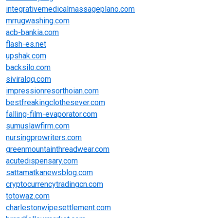
integrativemedicalmassageplano.com
mrrugwashing.com
acb-bankia.com
flash-es.net
upshak.com
backsilo.com
siviralqq.com
impressionresorthoian.com
bestfreakingclothesever.com
falling-film-evaporator.com
sumuslawfirm.com
nursingprowriters.com
greenmountainthreadwear.com
acutedispensary.com
sattamatkanewsblog.com
cryptocurrencytradingcn.com
totowaz.com
charlestonwipesettlement.com