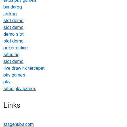
situs pkv games
bandarqq
asikqq
slot demo
slot demo
demo slot
slot demo
poker online
situs qq
slot demo
live draw hk tercepat
pkv games
pkv
situs pkv games
Links
stagehubs.com