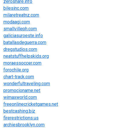
zeroshare.info
bilesinc.com
milaretreatnz.com
modaagi.com
smallvilleph.com
galiciasuroeste.info
batallasdeguerra.com
dregstudios.com
neatstuffhelpskids.org
moraessoccer.com
forochile.org
chart-track.com
wonderfultraveling.com
promocioname.net
wimaxworld.com
freeonlinecricketgames.net
bestcashing.biz
firerestrictions.us
archiesbrooklyn.com