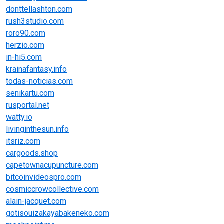
donttellashton.com
rush3studio.com
roro90.com
herzio.com
in-hi5.com
krainafantasy.info
todas-noticias.com
senikartu.com
rusportal.net
watty.io
livinginthesun.info
itsriz.com
cargoods.shop
capetownacupuncture.com
bitcoinvideospro.com
cosmiccrowcollective.com
alain-jacquet.com
gotisouizakayabakeneko.com