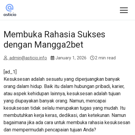
Membuka Rahasia Sukses
dengan Mangga2bet
admin@asticio.info
January 1, 2026
2 min read
[ad_1]
Kesuksesan adalah sesuatu yang diperjuangkan banyak
orang dalam hidup. Baik itu dalam hubungan pribadi, karier,
atau aspek kehidupan lainnya, kesuksesan adalah tujuan
yang diupayakan banyak orang. Namun, mencapai
kesuksesan tidak selalu merupakan tugas yang mudah. Itu
membutuhkan kerja keras, dedikasi, dan ketekunan. Namun
bagaimana jika ada cara untuk membuka rahasia kesuksesan
dan mempermudah pencapaian tujuan Anda?