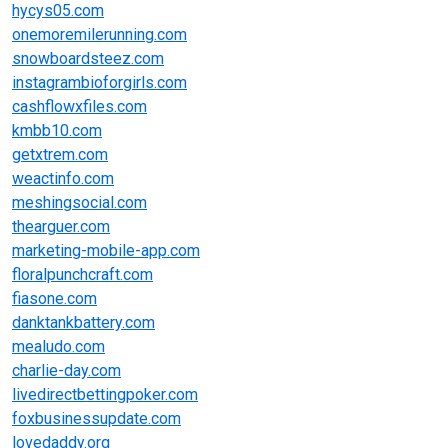
hycys05.com
onemoremilerunning.com
snowboardsteez.com
instagrambioforgirls.com
cashflowxfiles.com
kmbb10.com
getxtrem.com
weactinfo.com
meshingsocial.com
thearguer.com
marketing-mobile-app.com
floralpunchcraft.com
fiasone.com
danktankbattery.com
mealudo.com
charlie-day.com
livedirectbettingpoker.com
foxbusinessupdate.com
lovedaddy.org