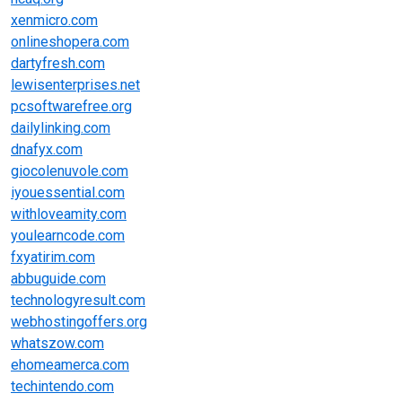
xenmicro.com
onlineshopera.com
dartyfresh.com
lewisenterprises.net
pcsoftwarefree.org
dailylinking.com
dnafyx.com
giocolenuvole.com
iyouessential.com
withloveamity.com
youlearncode.com
fxyatirim.com
abbuguide.com
technologyresult.com
webhostingoffers.org
whatszow.com
ehomeamerca.com
techintendo.com