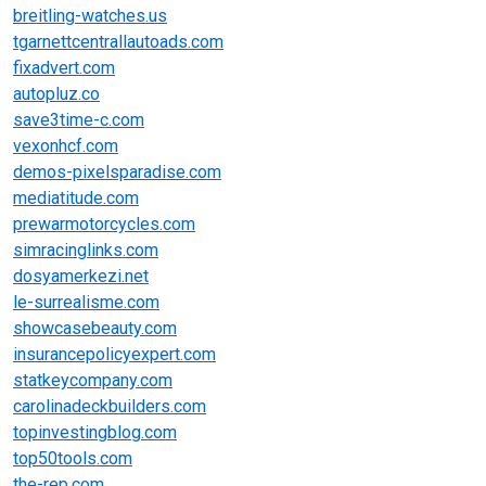
breitling-watches.us
tgarnettcentrallautoads.com
fixadvert.com
autopluz.co
save3time-c.com
vexonhcf.com
demos-pixelsparadise.com
mediatitude.com
prewarmotorcycles.com
simracinglinks.com
dosyamerkezi.net
le-surrealisme.com
showcasebeauty.com
insurancepolicyexpert.com
statkeycompany.com
carolinadeckbuilders.com
topinvestingblog.com
top50tools.com
the-rep.com