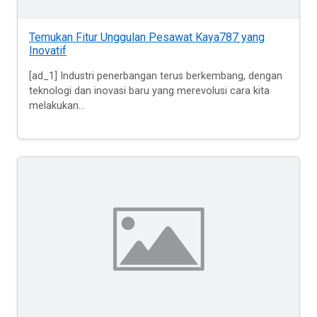
Temukan Fitur Unggulan Pesawat Kaya787 yang
Inovatif
[ad_1] Industri penerbangan terus berkembang, dengan
teknologi dan inovasi baru yang merevolusi cara kita
melakukan...