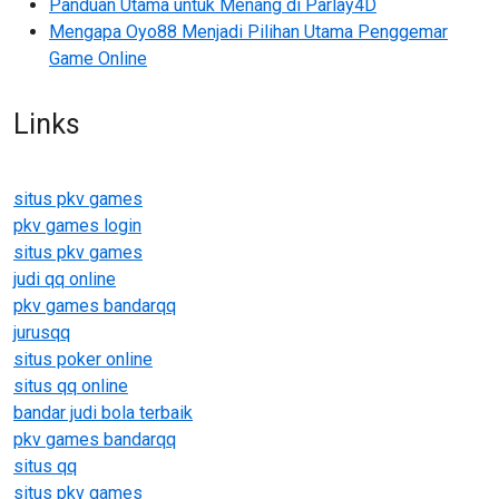
Panduan Utama untuk Menang di Parlay4D
Mengapa Oyo88 Menjadi Pilihan Utama Penggemar
Game Online
Links
situs pkv games
pkv games login
situs pkv games
judi qq online
pkv games bandarqq
jurusqq
situs poker online
situs qq online
bandar judi bola terbaik
pkv games bandarqq
situs qq
situs pkv games