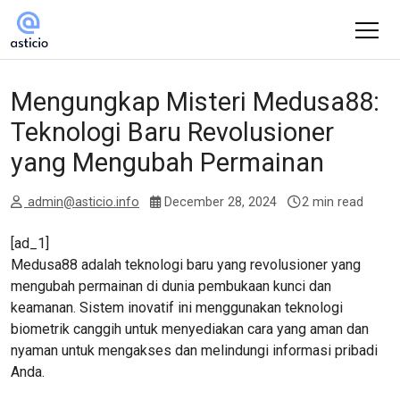
Mengungkap Misteri Medusa88:
Teknologi Baru Revolusioner
yang Mengubah Permainan
admin@asticio.info
December 28, 2024
2 min read
[ad_1]
Medusa88 adalah teknologi baru yang revolusioner yang
mengubah permainan di dunia pembukaan kunci dan
keamanan. Sistem inovatif ini menggunakan teknologi
biometrik canggih untuk menyediakan cara yang aman dan
nyaman untuk mengakses dan melindungi informasi pribadi
Anda.