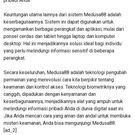
pribadi Anda.
Keuntungan utama lainnya dari sistem Medusa88 adalah
keserbagunaannya. Sistem ini dapat digunakan untuk
mengamankan berbagai perangkat dan aplikasi, mulai dari
ponsel cerdas dan tablet hingga laptop dan komputer
desktop. Hal ini menjadikannya solusi ideal bagi individu
yang perlu melindungi informasi sensitif di beberapa
perangkat.
Secara keseluruhan, Medusa88 adalah teknologi pengubah
permainan yang merevolusi cara kita berpikir tentang
keamanan dan kontrol akses. Teknologi biometriknya yang
canggih, dipadukan dengan kenyamanan dan
keserbagunaannya, menjadikannya alat yang ampuh untuk
melindungi informasi pribadi Anda di dunia digital saat ini.
Jika Anda mencari cara yang aman dan andal untuk membuka
misteri keamanan, Anda bisa mengunjungi Medusa88.
[ad_2]