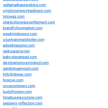
sattamatkanewsblog.com
cryptocurrencytradingcn.com
totowaz.com
charlestonwipesettlement.com
brandfollowmarket.com
weeklyjobnews.com
countyanimalshelter.com
adwebtagging.com
ranksuperior.net
babystepahead.com
destinationoverlooked.com
gamblingamount.com
hillclimbwax.com
hnopse.com
occasionnews.com
lustofmoney.com
timebusinesszone.com
peppers-reflection.com