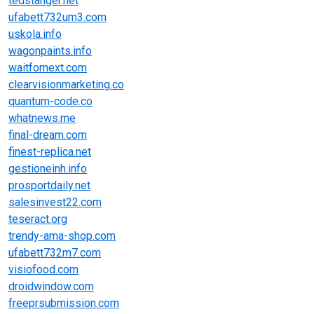
tedstanger.net
ufabett732um3.com
uskola.info
wagonpaints.info
waitfornext.com
clearvisionmarketing.co
quantum-code.co
whatnews.me
final-dream.com
finest-replica.net
gestioneinh.info
prosportdaily.net
salesinvest22.com
teseract.org
trendy-ama-shop.com
ufabett732m7.com
visiofood.com
droidwindow.com
freeprsubmission.com