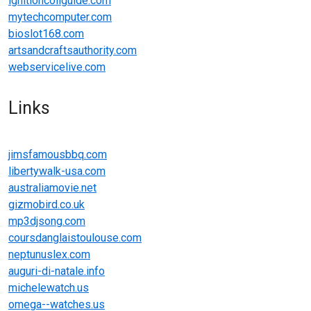
ignitioncoilguide.com
mytechcomputer.com
bioslot168.com
artsandcraftsauthority.com
webservicelive.com
Links
jimsfamousbbq.com
libertywalk-usa.com
australiamovie.net
gizmobird.co.uk
mp3djsong.com
coursdanglaistoulouse.com
neptunuslex.com
auguri-di-natale.info
michelewatch.us
omega--watches.us