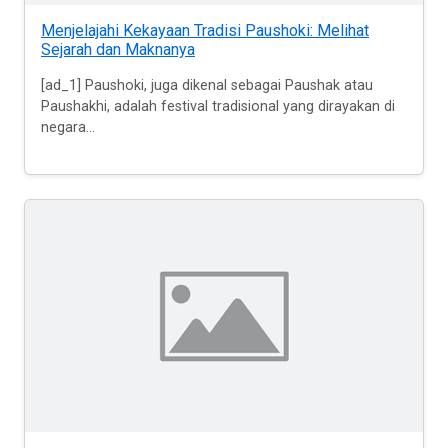
Menjelajahi Kekayaan Tradisi Paushoki: Melihat
Sejarah dan Maknanya
[ad_1] Paushoki, juga dikenal sebagai Paushak atau
Paushakhi, adalah festival tradisional yang dirayakan di
negara...