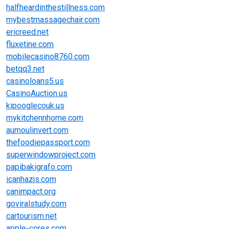
halfheardinthestillness.com
mybestmassagechair.com
ericreed.net
fluxetine.com
mobilecasino8760.com
betqq3.net
casinoloans5.us
CasinoAuction.us
kipooglecouk.us
mykitchennhome.com
aumoulinvert.com
thefoodiepassport.com
superwindowproject.com
papibakigrafo.com
icanhazjs.com
canimpact.org
goviralstudy.com
cartourism.net
apple-cores.com