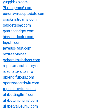
yuqqbbzp.com
7betagents6.com
coronavirusuptodate.com
crackinstreams.com
gadgetspak.com
gearsngadget.com
hireseodoctor.com
lapsfit.com
levelup-fast.com
mytreepla.net
pokersimulations.com
replicamanufactory.net
rezultate-loto.info
splendifulous.com
sportsrecords4u.com
topceleberites.com
ufabetting8m4.com
ufabetunionum3.com
ufabetvalueum3.com