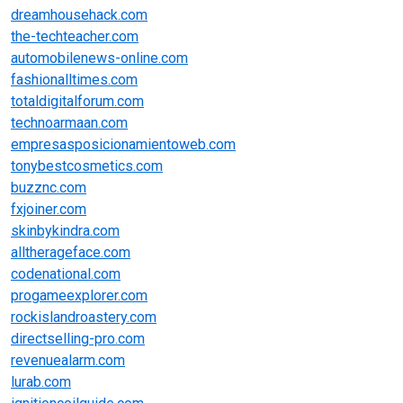
dreamhousehack.com
the-techteacher.com
automobilenews-online.com
fashionalltimes.com
totaldigitalforum.com
technoarmaan.com
empresasposicionamientoweb.com
tonybestcosmetics.com
buzznc.com
fxjoiner.com
skinbykindra.com
alltherageface.com
codenational.com
progameexplorer.com
rockislandroastery.com
directselling-pro.com
revenuealarm.com
lurab.com