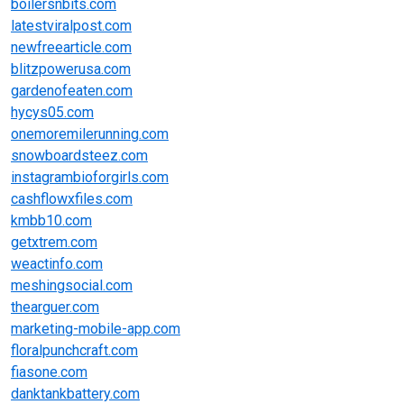
boilersnbits.com
latestviralpost.com
newfreearticle.com
blitzpowerusa.com
gardenofeaten.com
hycys05.com
onemoremilerunning.com
snowboardsteez.com
instagrambioforgirls.com
cashflowxfiles.com
kmbb10.com
getxtrem.com
weactinfo.com
meshingsocial.com
thearguer.com
marketing-mobile-app.com
floralpunchcraft.com
fiasone.com
danktankbattery.com