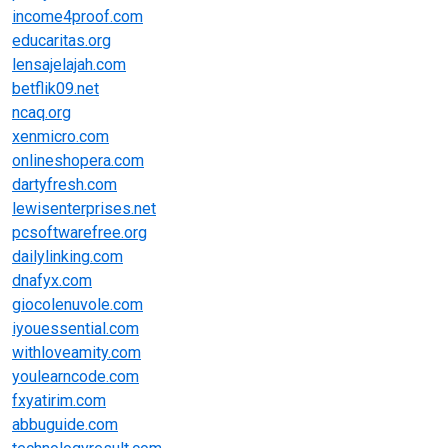
income4proof.com
educaritas.org
lensajelajah.com
betflik09.net
ncaq.org
xenmicro.com
onlineshopera.com
dartyfresh.com
lewisenterprises.net
pcsoftwarefree.org
dailylinking.com
dnafyx.com
giocolenuvole.com
iyouessential.com
withloveamity.com
youlearncode.com
fxyatirim.com
abbuguide.com