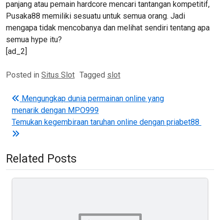
panjang atau pemain hardcore mencari tantangan kompetitif,
Pusaka88 memiliki sesuatu untuk semua orang. Jadi
mengapa tidak mencobanya dan melihat sendiri tentang apa
semua hype itu?
[ad_2]
Posted in
Situs Slot
Tagged
slot
Post navigation
Mengungkap dunia permainan online yang
menarik dengan MPO999
Temukan kegembiraan taruhan online dengan priabet88
Related Posts