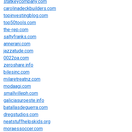
statkeycompany.com
carolinadeckbuilders.com
topinvestingblog.com
top50tools.com
the-rep.com
saltyfranks.com
annerani.com
jazzatude.com
0022pa.com
zeroshare.info
bilesinc.com
milaretreatnz.com
modaagi.com
smallvilleph.com
galiciasuroeste.info
batallasdeguerra.com
dregstudios.com
neatstuffhelpskids.org
moraessoccer.com