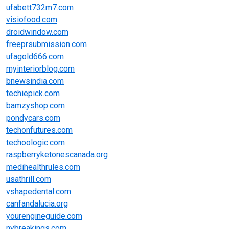
ufabett732m7.com
visiofood.com
droidwindow.com
freeprsubmission.com
ufagold666.com
myinteriorblog.com
bnewsindia.com
techiepick.com
bamzyshop.com
pondycars.com
techonfutures.com
techoologic.com
raspberryketonescanada.org
medihealthrules.com
usathrill.com
vshapedental.com
canfandalucia.org
yourengineguide.com
nybreakings.com