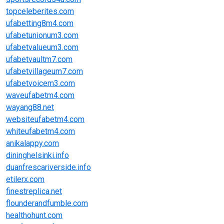
topceleberites.com
ufabetting8m4.com
ufabetunionum3.com
ufabetvalueum3.com
ufabetvaultm7.com
ufabetvillageum7.com
ufabetvoicem3.com
waveufabetm4.com
wayang88.net
websiteufabetm4.com
whiteufabetm4.com
anikalappy.com
dininghelsinki.info
duanfrescariverside.info
etilerx.com
finestreplica.net
flounderandfumble.com
healthohunt.com