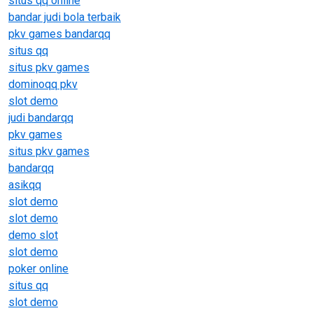
situs qq online
bandar judi bola terbaik
pkv games bandarqq
situs qq
situs pkv games
dominoqq pkv
slot demo
judi bandarqq
pkv games
situs pkv games
bandarqq
asikqq
slot demo
slot demo
demo slot
slot demo
poker online
situs qq
slot demo