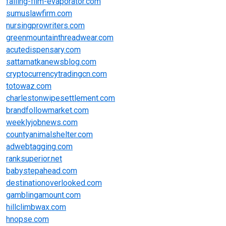
falling-film-evaporator.com
sumuslawfirm.com
nursingprowriters.com
greenmountainthreadwear.com
acutedispensary.com
sattamatkanewsblog.com
cryptocurrencytradingcn.com
totowaz.com
charlestonwipesettlement.com
brandfollowmarket.com
weeklyjobnews.com
countyanimalshelter.com
adwebtagging.com
ranksuperior.net
babystepahead.com
destinationoverlooked.com
gamblingamount.com
hillclimbwax.com
hnopse.com