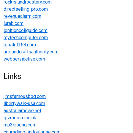
rockislandroastery.com
directselling-pro.com
revenuealarm.com
lurab.com
ignitioncoilguide.com
mytechcomputer.com
bioslot168.com
artsandcraftsauthority.com
webservicelive.com
Links
jimsfamousbbq.com
libertywalk-usa.com
australiamovie.net
gizmobird.co.uk
mp3djsong.com
coursdanglaistoulouse.com