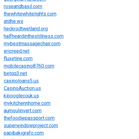
roseandbasil.com
thewhitewhitelights.com
atdhe.ws
heckrodtwetland.org
halfheardinthestillness.com
mybestmassagechair.com
ericreed.net
fluxetine.com
mobilecasino8760.com
betqq3.net
casinoloans5.us
CasinoAuction.us
kipooglecouk.us
mykitchennhome.com
aumoulinvert.com
thefoodiepassport.com
superwindowproject.com
papibakigrafo.com