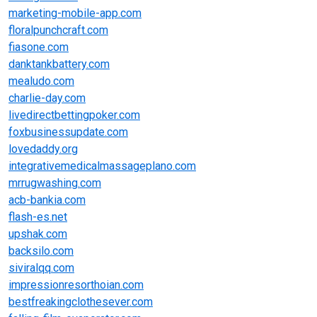
marketing-mobile-app.com
floralpunchcraft.com
fiasone.com
danktankbattery.com
mealudo.com
charlie-day.com
livedirectbettingpoker.com
foxbusinessupdate.com
lovedaddy.org
integrativemedicalmassageplano.com
mrrugwashing.com
acb-bankia.com
flash-es.net
upshak.com
backsilo.com
siviralqq.com
impressionresorthoian.com
bestfreakingclothesever.com