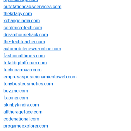
outstationcabsservices.com
thekrtagy.com
xchangeindia.com
coolmicrotech.com
dreamhousehack.com
the-techteacher.com
automobilenews-online.com
fashionalltimes.com
totaldigitalforum.com
technoarmaan.com
empresasposicionamientoweb.com
tonybestcosmetics.com
buzznc.com
fxjoiner.com
skinbykindra.com
alltherageface.com
codenational.com
progameexplorer.com