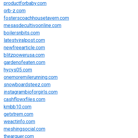
productforbaby.com
orb-z.com
fosterscoachhousetavern.com
mesasdecultivoonline.com
boilersnbits.com
latestviralpost.com
newfreearticle.com
blitzpowerusa.com
gardenofeaten.com
hycys05.com
onemoremilerunning.com
snowboardsteez.com
instagrambioforgirls.com
cashflowxfiles.com
kmbb10.com
getxtrem.com
weactinfo.com
meshingsocial.com
thearguer.com