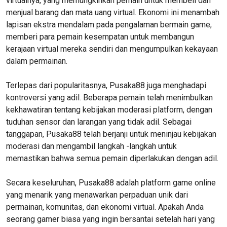
virtualnya, yang memungkinkan pemain untuk membeli dan
menjual barang dan mata uang virtual. Ekonomi ini menambah
lapisan ekstra mendalam pada pengalaman bermain game,
memberi para pemain kesempatan untuk membangun
kerajaan virtual mereka sendiri dan mengumpulkan kekayaan
dalam permainan.
Terlepas dari popularitasnya, Pusaka88 juga menghadapi
kontroversi yang adil. Beberapa pemain telah menimbulkan
kekhawatiran tentang kebijakan moderasi platform, dengan
tuduhan sensor dan larangan yang tidak adil. Sebagai
tanggapan, Pusaka88 telah berjanji untuk meninjau kebijakan
moderasi dan mengambil langkah -langkah untuk
memastikan bahwa semua pemain diperlakukan dengan adil.
Secara keseluruhan, Pusaka88 adalah platform game online
yang menarik yang menawarkan perpaduan unik dari
permainan, komunitas, dan ekonomi virtual. Apakah Anda
seorang gamer biasa yang ingin bersantai setelah hari yang