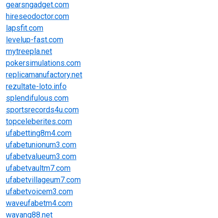
gearsngadget.com
hireseodoctor.com
lapsfit.com
levelup-fast.com
mytreepla.net
pokersimulations.com
replicamanufactory.net
rezultate-loto.info
splendifulous.com
sportsrecords4u.com
topceleberites.com
ufabetting8m4.com
ufabetunionum3.com
ufabetvalueum3.com
ufabetvaultm7.com
ufabetvillageum7.com
ufabetvoicem3.com
waveufabetm4.com
wayang88.net