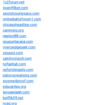
1x2forum.net
login99bet.com
secretcourtesans.com
onlinebahisforum1.com
chicagoheadline.com
camming.org
rajalion88.com
goupuntacana.com
riversedgepark.com
zaseez.com
catchycrunch.com
nofaphub.com
nefertitingalls.com
patsyscreations.com
income4proof.com
educaritas.org
lensajelajah.com
betflik09.net
ncaq.org