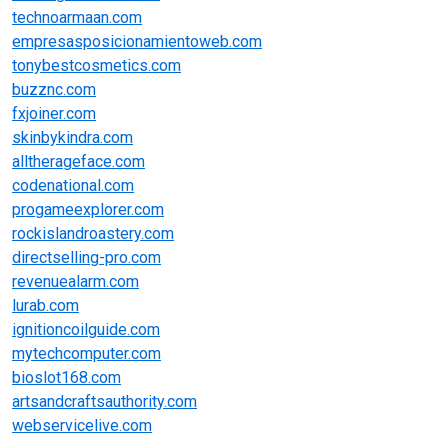
technoarmaan.com
empresasposicionamientoweb.com
tonybestcosmetics.com
buzznc.com
fxjoiner.com
skinbykindra.com
alltherageface.com
codenational.com
progameexplorer.com
rockislandroastery.com
directselling-pro.com
revenuealarm.com
lurab.com
ignitioncoilguide.com
mytechcomputer.com
bioslot168.com
artsandcraftsauthority.com
webservicelive.com