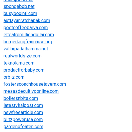
spongebob.net
busyboxintl.com
auttayanratchapak.com
postcoffeebarva.com
elteatromilliondollar.com
burgerkingfranchise.org
vallarpadathamma.net
realworldsize.com
teknolama.com
productforbaby.com
orb-z.com
fosterscoachhousetavern.com
mesasdecultivoonline.com
boilersnbits.com
latestviralpost.com
newfreearticle.com
blitzpowerusa.com
gardenofeaten.com