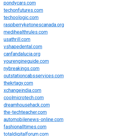
pondycars.com
techonfutures.com
techoologic.com
raspberryketonescanada.org
medihealthrules.com
usathrill.com
vshapedental.com
canfandalucia.org
yourengineguide.com
nybreakings.com
outstationcabsservices.com
thekrtagy.com
xchangeindia.com
coolmicrotech.com
dreamhousehack.com
the-techteacher.com
automobilenews-online.com
fashionalltimes.com
totaldigitalforum.com