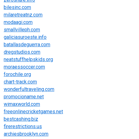
bilesinc.com
milaretreatnz.com
modaagi.com
smallvilleph.com
galiciasuroeste.info
batallasdeguerra.com
dregstudios.com
neatstuffhelpskids.org
moraessoccer.com
forochile.org
chart-track.com
wonderfultraveling.com
promocioname.net
wimaxworld.com
freeonlinecricketgames.net
bestcashing.biz
firerestrictions.us
archiesbrooklyn.com