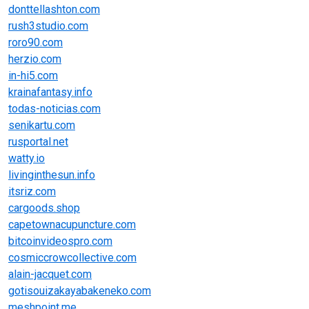
donttellashton.com
rush3studio.com
roro90.com
herzio.com
in-hi5.com
krainafantasy.info
todas-noticias.com
senikartu.com
rusportal.net
watty.io
livinginthesun.info
itsriz.com
cargoods.shop
capetownacupuncture.com
bitcoinvideospro.com
cosmiccrowcollective.com
alain-jacquet.com
gotisouizakayabakeneko.com
meshpoint.me