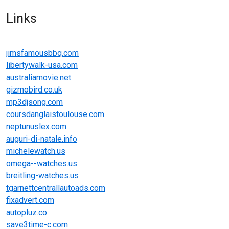
Links
jimsfamousbbq.com
libertywalk-usa.com
australiamovie.net
gizmobird.co.uk
mp3djsong.com
coursdanglaistoulouse.com
neptunuslex.com
auguri-di-natale.info
michelewatch.us
omega--watches.us
breitling-watches.us
tgarnettcentrallautoads.com
fixadvert.com
autopluz.co
save3time-c.com