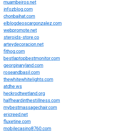
muambeiros.net
infozblog.com
chonbaihat.com
elblogdeoscargonzalez.com
webpromote.net
steroids-store.co
arteydecoracion.net
fithog.com
bestlaptopbestmonitor.com
georginaryland.com
roseandbasil.com
thewhitewhitelights.com
atdhe.ws
heckrodtwetland.org
halfheardinthestillness.com
mybestmassagechair.com
ericreed.net
fluxetine.com
mobilecasino8760.com