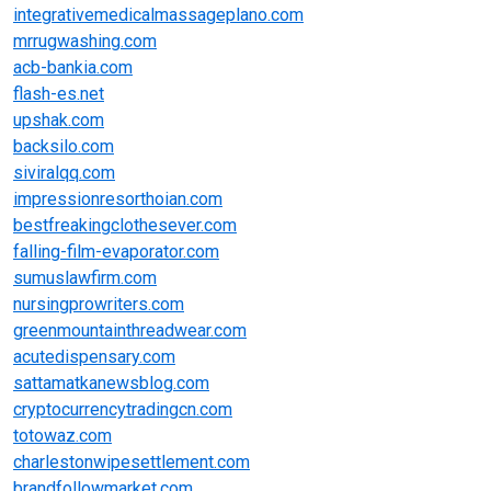
integrativemedicalmassageplano.com
mrrugwashing.com
acb-bankia.com
flash-es.net
upshak.com
backsilo.com
siviralqq.com
impressionresorthoian.com
bestfreakingclothesever.com
falling-film-evaporator.com
sumuslawfirm.com
nursingprowriters.com
greenmountainthreadwear.com
acutedispensary.com
sattamatkanewsblog.com
cryptocurrencytradingcn.com
totowaz.com
charlestonwipesettlement.com
brandfollowmarket.com