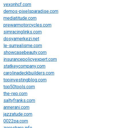
vexonhcf.com
demos-pixelsparadise.com
mediatitude.com
prewarmotorcycles.com
simracinglinks.com
dosyamerkezi.net
le-surrealisme.com
showcasebeauty.com
insurancepolicyexpert.com
statkeycompany.com
carolinadeckbuilders.com
topinvestingblog.com
top50tools.com
the-rep.com
saltyfranks.com
annerani.com
jazzatude.com
0022pa.com
zeroshare.info