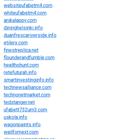
websiteufabetm4.com
whiteufabetm4.com
anikalappy.com
dininghelsinki.info
duanfrescariverside.info
etilerx.com
finestreplica.net
flounderandfumble.com
healthohunt.com
retefuturah.info
smartinvestinginfo.info
technewsalliance.com
technonetmarket.com
tedstanger.net
ufabett732um3.com
uskola.info
wagonpaints.info
waitfornext.com