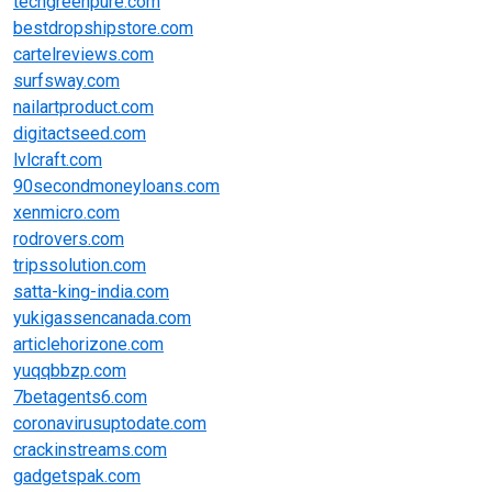
techgreenpure.com
bestdropshipstore.com
cartelreviews.com
surfsway.com
nailartproduct.com
digitactseed.com
lvlcraft.com
90secondmoneyloans.com
xenmicro.com
rodrovers.com
tripssolution.com
satta-king-india.com
yukigassencanada.com
articlehorizone.com
yuqqbbzp.com
7betagents6.com
coronavirusuptodate.com
crackinstreams.com
gadgetspak.com