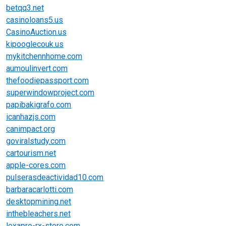
betqq3.net
casinoloans5.us
CasinoAuction.us
kipooglecouk.us
mykitchennhome.com
aumoulinvert.com
thefoodiepassport.com
superwindowproject.com
papibakigrafo.com
icanhazjs.com
canimpact.org
goviralstudy.com
cartourism.net
apple-cores.com
pulserasdeactividad10.com
barbaracarlotti.com
desktopmining.net
inthebleachers.net
lexapro-rx-store.com