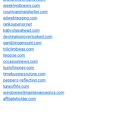
weeklyjobnews.com
countyanimalshelter.com
adwebtagging.com
ranksuperior.net
babystepahead.com
destinationoverlooked.com
gamblingamount.com
hillclimbwax.com
hnopse.com
occasionnews.com
lustofmoney.com
timebusinesszone.com
peppers-reflection.com
tuneoflife.com
windowwellmaintenancepros.com
affiliateholder.com