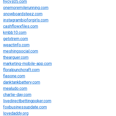
hycys05.com
onemoremilerunning.com
snowboardsteez.com
instagrambioforgirls.com
cashflowxfiles.com
kmbb10.com
getxtrem.com
weactinfo.com
meshingsocial.com
thearguer.com
marketing-mobile-app.com
floralpunchcraft.com
fiasone.com
danktankbattery.com
mealudo.com
charlie-day.com
livedirectbettingpoker.com
foxbusinessupdate.com
lovedaddy.org