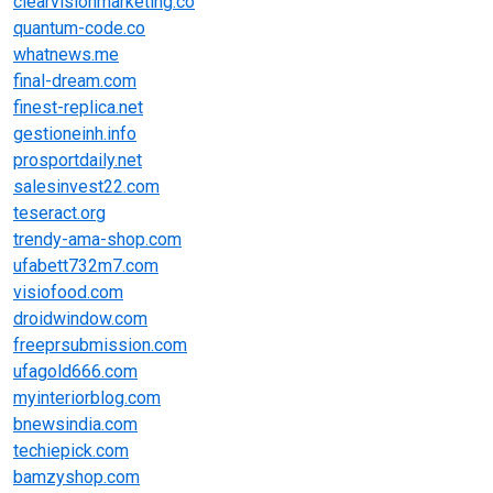
clearvisionmarketing.co
quantum-code.co
whatnews.me
final-dream.com
finest-replica.net
gestioneinh.info
prosportdaily.net
salesinvest22.com
teseract.org
trendy-ama-shop.com
ufabett732m7.com
visiofood.com
droidwindow.com
freeprsubmission.com
ufagold666.com
myinteriorblog.com
bnewsindia.com
techiepick.com
bamzyshop.com