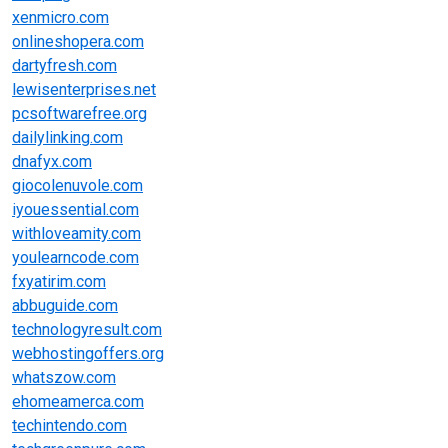
xenmicro.com
onlineshopera.com
dartyfresh.com
lewisenterprises.net
pcsoftwarefree.org
dailylinking.com
dnafyx.com
giocolenuvole.com
iyouessential.com
withloveamity.com
youlearncode.com
fxyatirim.com
abbuguide.com
technologyresult.com
webhostingoffers.org
whatszow.com
ehomeamerca.com
techintendo.com