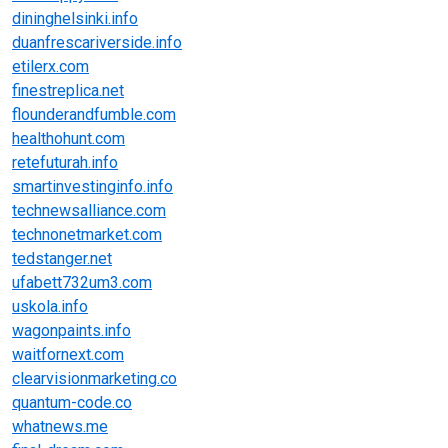
dininghelsinki.info
duanfrescariverside.info
etilerx.com
finestreplica.net
flounderandfumble.com
healthohunt.com
retefuturah.info
smartinvestinginfo.info
technewsalliance.com
technonetmarket.com
tedstanger.net
ufabett732um3.com
uskola.info
wagonpaints.info
waitfornext.com
clearvisionmarketing.co
quantum-code.co
whatnews.me