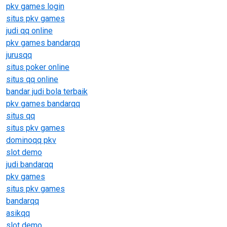
pkv games login
situs pkv games
judi qq online
pkv games bandarqq
jurusqq
situs poker online
situs qq online
bandar judi bola terbaik
pkv games bandarqq
situs qq
situs pkv games
dominoqq pkv
slot demo
judi bandarqq
pkv games
situs pkv games
bandarqq
asikqq
slot demo