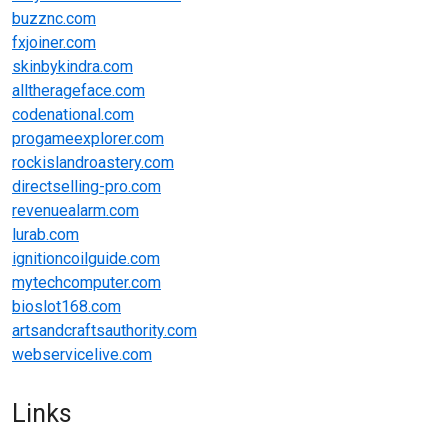
buzznc.com
fxjoiner.com
skinbykindra.com
alltherageface.com
codenational.com
progameexplorer.com
rockislandroastery.com
directselling-pro.com
revenuealarm.com
lurab.com
ignitioncoilguide.com
mytechcomputer.com
bioslot168.com
artsandcraftsauthority.com
webservicelive.com
Links