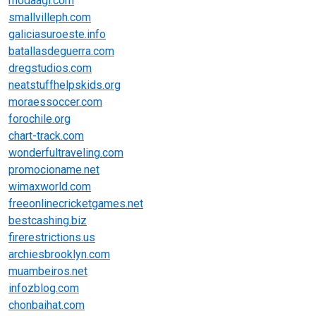
modaagi.com
smallvilleph.com
galiciasuroeste.info
batallasdeguerra.com
dregstudios.com
neatstuffhelpskids.org
moraessoccer.com
forochile.org
chart-track.com
wonderfultraveling.com
promocioname.net
wimaxworld.com
freeonlinecricketgames.net
bestcashing.biz
firerestrictions.us
archiesbrooklyn.com
muambeiros.net
infozblog.com
chonbaihat.com