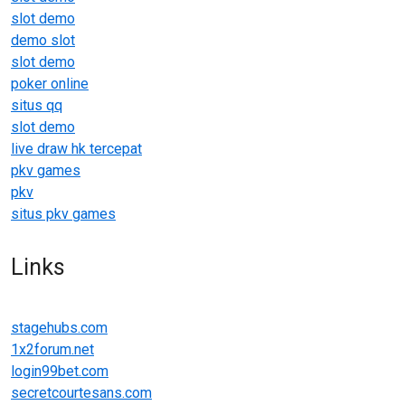
slot demo
demo slot
slot demo
poker online
situs qq
slot demo
live draw hk tercepat
pkv games
pkv
situs pkv games
Links
stagehubs.com
1x2forum.net
login99bet.com
secretcourtesans.com