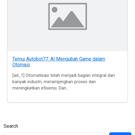
Temui Autobot77: AI Mengubah Game dalam
Otomasi
[ad_1] Otomatisasi telah menjadi bagian integral dari
banyak industri, merampingkan proses dan
meningkatkan efisiensi. Dan...
Search