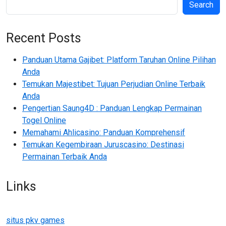
Search
Recent Posts
Panduan Utama Gajibet: Platform Taruhan Online Pilihan
Anda
Temukan Majestibet: Tujuan Perjudian Online Terbaik
Anda
Pengertian Saung4D : Panduan Lengkap Permainan
Togel Online
Memahami Ahlicasino: Panduan Komprehensif
Temukan Kegembiraan Juruscasino: Destinasi
Permainan Terbaik Anda
Links
situs pkv games