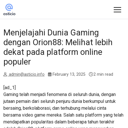
Menjelajahi Dunia Gaming
dengan Orion88: Melihat lebih
dekat pada platform online
populer
admin@asticio.info
February 13, 2025
2 min read
[ad_1]
Gaming telah menjadi fenomena di seluruh dunia, dengan
jutaan pemain dari seluruh penjuru dunia berkumpul untuk
bersaing, berkolaborasi, dan terhubung melalui cinta
bersama video game mereka. Salah satu platform yang telah
mendapatkan popularitas dalam beberapa tahun terakhir