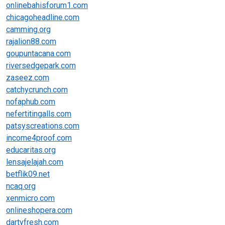
onlinebahisforum1.com
chicagoheadline.com
camming.org
rajalion88.com
goupuntacana.com
riversedgepark.com
zaseez.com
catchycrunch.com
nofaphub.com
nefertitingalls.com
patsyscreations.com
income4proof.com
educaritas.org
lensajelajah.com
betflik09.net
ncaq.org
xenmicro.com
onlineshopera.com
dartyfresh.com