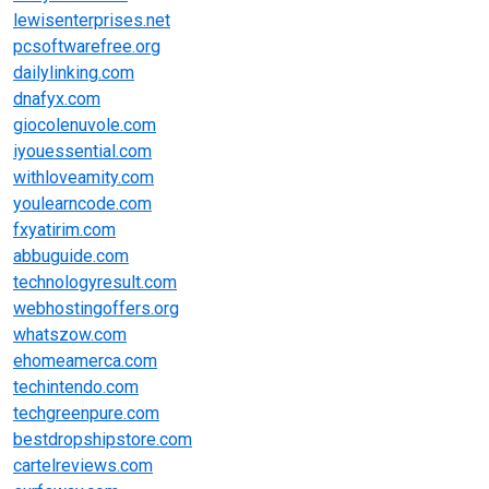
lewisenterprises.net
pcsoftwarefree.org
dailylinking.com
dnafyx.com
giocolenuvole.com
iyouessential.com
withloveamity.com
youlearncode.com
fxyatirim.com
abbuguide.com
technologyresult.com
webhostingoffers.org
whatszow.com
ehomeamerca.com
techintendo.com
techgreenpure.com
bestdropshipstore.com
cartelreviews.com