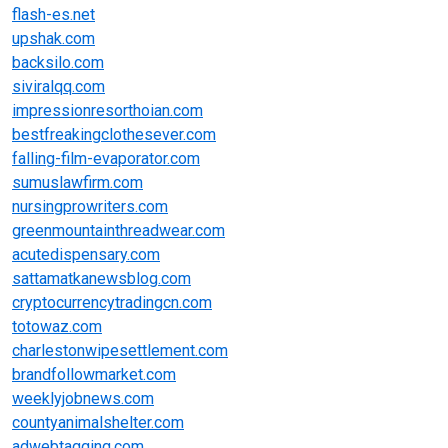
flash-es.net
upshak.com
backsilo.com
siviralqq.com
impressionresorthoian.com
bestfreakingclothesever.com
falling-film-evaporator.com
sumuslawfirm.com
nursingprowriters.com
greenmountainthreadwear.com
acutedispensary.com
sattamatkanewsblog.com
cryptocurrencytradingcn.com
totowaz.com
charlestonwipesettlement.com
brandfollowmarket.com
weeklyjobnews.com
countyanimalshelter.com
adwebtagging.com