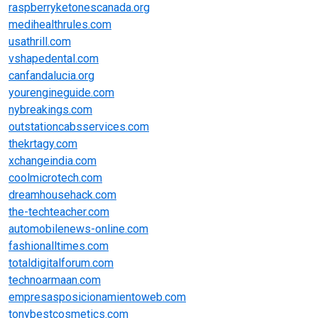
raspberryketonescanada.org
medihealthrules.com
usathrill.com
vshapedental.com
canfandalucia.org
yourengineguide.com
nybreakings.com
outstationcabsservices.com
thekrtagy.com
xchangeindia.com
coolmicrotech.com
dreamhousehack.com
the-techteacher.com
automobilenews-online.com
fashionalltimes.com
totaldigitalforum.com
technoarmaan.com
empresasposicionamientoweb.com
tonybestcosmetics.com