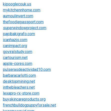
kipooglecouk.us
mykitchennhome.com
aumoulinvert.com
thefoodiepassport.com
superwindowproject.com
papibakigrafo.com
icanhazjs.com
canimpact.org
goviralstudy.com
cartourism.net
apple-cores.com
pulserasdeactividad10.com
barbaracarlotti.com
desktopmining.net
inthebleachers.net
lexapro-rx-store.com
buyskincareproducts.org
frenchbulldogpuppyforsale.net