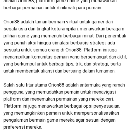
adalah Orion88, platform game online yang menawarkan
berbagai permainan untuk dinikmati para pemain.
Orion88 adalah taman bermain virtual untuk gamer dari
segala usia dan tingkat keterampilan, menawarkan beragam
pilihan game yang memenuhi berbagai minat. Dari penembak
yang penuh aksi hingga simulasi berbasis strategi, ada
sesuatu untuk semua orang di Orion88. Platform ini juga
menampilkan komunitas pemain yang bersemangat dan aktif,
yang berkumpul untuk berbagi tips, trik, dan strategi, serta
untuk membentuk aliansi dan bersaing dalam turnamen.
Salah satu fitur utama Orion88 adalah antarmuka yang ramah
pengguna, yang memudahkan pemain untuk menavigasi
platform dan menemukan permainan yang mereka cari.
Platform ini juga menawarkan berbagai opsi penyesuaian,
yang memungkinkan pemain untuk mempersonalisasikan
pengalaman bermain game mereka agar sesuai dengan
preferensi mereka.