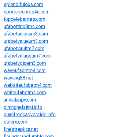
splendifulous.com
sportsrecords4u.com
topceleberites.com
ufabetting8m4.com
ufabetunionum3.com
ufabetvalueum3.com
ufabetvaultm7.com
ufabetvillageum7.com
ufabetvoicem3.com
waveufabetm4.com
wayang88.net
websiteufabetm4.com
whiteufabetm4.com
anikalappy.com
dininghelsinki.info
duanfrescariverside.info
etilerx.com
finestreplica.net
flounderandfumble.com