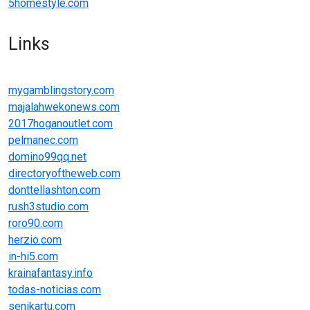
5homestyle.com
Links
mygamblingstory.com
majalahwekonews.com
2017hoganoutlet.com
pelmanec.com
domino99qq.net
directoryoftheweb.com
donttellashton.com
rush3studio.com
roro90.com
herzio.com
in-hi5.com
krainafantasy.info
todas-noticias.com
senikartu.com