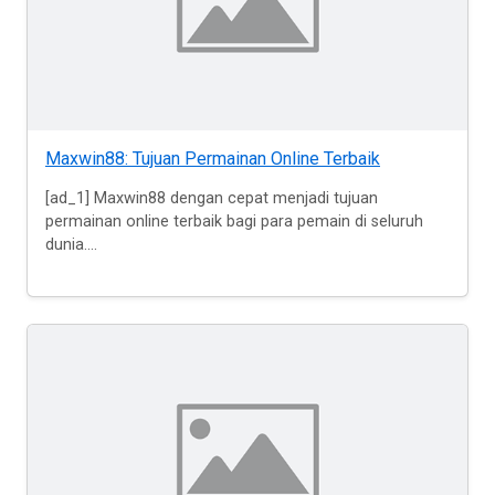
Maxwin88: Tujuan Permainan Online Terbaik
[ad_1] Maxwin88 dengan cepat menjadi tujuan
permainan online terbaik bagi para pemain di seluruh
dunia....