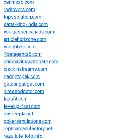
xenmicro.com
rodrovers.com
tripssolution.com
satta-king-india.com
yukigassencanada.com
articlehorizone.com
yuqqbbzp.com
7betagents6.com
coronavirusuptodate.com
crackinstreams.com
gadgetspak.com
gearsngadget.com
hireseodoctor.com
lapsfit.com
levelup-fast.com
mytreepla.net
pokersimulations.com
replicamanufactory.net
rezultate-loto.info