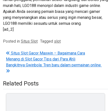
murah hati, LGO188 menonjol dalam industri game online.
Apakah Anda seorang pemain biasa yang mencari gamer
yang menyenangkan atau serius yang ingin menang besar,
LGO188 memiliki sesuatu untuk semua orang.
[ad_2]
Posted in
Situs Slot
Tagged
slot
Post navigation
Situs Slot Gacor Maxwin – Bagaimana Cara
Menang di Slot Gacor Tips dari Para Ahli
Bangkitnya Gwinbola: Tren baru dalam permainan online
Related Posts