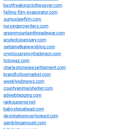
bestfreakingclothesever.com
falling-film-evaporator.com
sumuslawfirm.com
nursingprowriters.com
greenmountainthreadwear.com
acutedispensary.com
sattamatkanewsblog.com
cryptocurrencytradingcn.com
totowaz.com
charlestonwipesettlement.com
brandfollowmarket.com
weeklyjobnews.com
countyanimalshelter.com
adwebtagging.com
ranksuperior.net
babystepahead.com
destinationoverlooked.com
gamblingamount.com