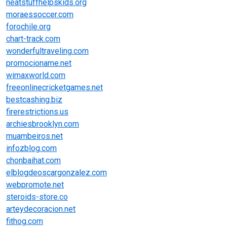
neatstuffhelpskids.org
moraessoccer.com
forochile.org
chart-track.com
wonderfultraveling.com
promocioname.net
wimaxworld.com
freeonlinecricketgames.net
bestcashing.biz
firerestrictions.us
archiesbrooklyn.com
muambeiros.net
infozblog.com
chonbaihat.com
elblogdeoscargonzalez.com
webpromote.net
steroids-store.co
arteydecoracion.net
fithog.com