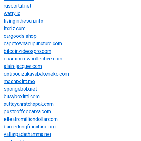
rusportal.net
watty.io
livinginthesun.info
itsriz.com
cargoods.shop
capetownacupuncture.com
bitcoinvideospro.com
cosmiccrowcollective.com
alain-jacquet.com
gotisouizakayabakeneko.com
meshpoint.me
spongebob.net
busyboxintl.com
auttayanratchapak.com
postcoffeebarva.com
elteatromilliondollar.com
burgerkingfranchise.org
vallarpadathamma.net