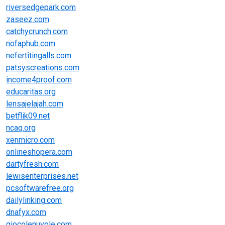
riversedgepark.com
zaseez.com
catchycrunch.com
nofaphub.com
nefertitingalls.com
patsyscreations.com
income4proof.com
educaritas.org
lensajelajah.com
betflik09.net
ncaq.org
xenmicro.com
onlineshopera.com
dartyfresh.com
lewisenterprises.net
pcsoftwarefree.org
dailylinking.com
dnafyx.com
giocolenuvole.com