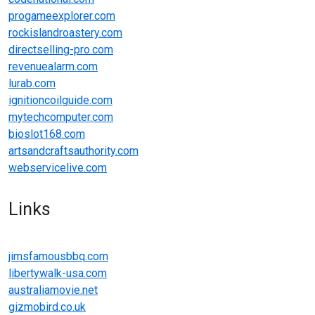
progameexplorer.com
rockislandroastery.com
directselling-pro.com
revenuealarm.com
lurab.com
ignitioncoilguide.com
mytechcomputer.com
bioslot168.com
artsandcraftsauthority.com
webservicelive.com
Links
jimsfamousbbq.com
libertywalk-usa.com
australiamovie.net
gizmobird.co.uk