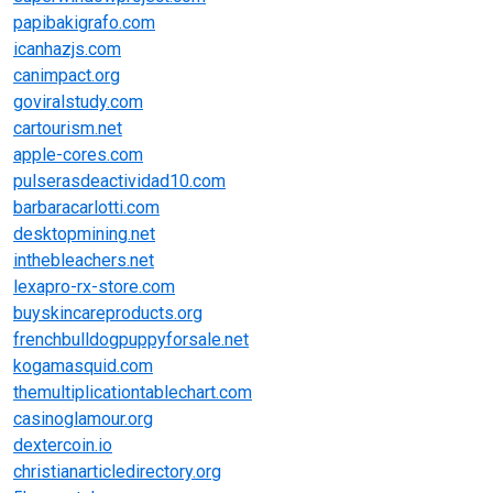
papibakigrafo.com
icanhazjs.com
canimpact.org
goviralstudy.com
cartourism.net
apple-cores.com
pulserasdeactividad10.com
barbaracarlotti.com
desktopmining.net
inthebleachers.net
lexapro-rx-store.com
buyskincareproducts.org
frenchbulldogpuppyforsale.net
kogamasquid.com
themultiplicationtablechart.com
casinoglamour.org
dextercoin.io
christianarticledirectory.org