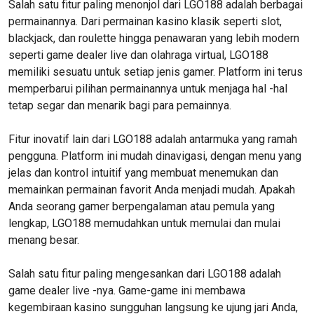
Salah satu fitur paling menonjol dari LGO188 adalah berbagai
permainannya. Dari permainan kasino klasik seperti slot,
blackjack, dan roulette hingga penawaran yang lebih modern
seperti game dealer live dan olahraga virtual, LGO188
memiliki sesuatu untuk setiap jenis gamer. Platform ini terus
memperbarui pilihan permainannya untuk menjaga hal -hal
tetap segar dan menarik bagi para pemainnya.
Fitur inovatif lain dari LGO188 adalah antarmuka yang ramah
pengguna. Platform ini mudah dinavigasi, dengan menu yang
jelas dan kontrol intuitif yang membuat menemukan dan
memainkan permainan favorit Anda menjadi mudah. Apakah
Anda seorang gamer berpengalaman atau pemula yang
lengkap, LGO188 memudahkan untuk memulai dan mulai
menang besar.
Salah satu fitur paling mengesankan dari LGO188 adalah
game dealer live -nya. Game-game ini membawa
kegembiraan kasino sungguhan langsung ke ujung jari Anda,