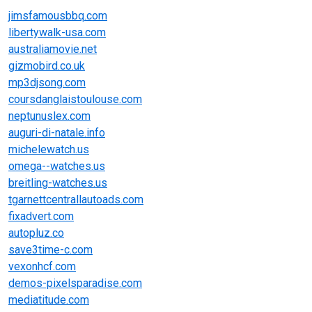
jimsfamousbbq.com
libertywalk-usa.com
australiamovie.net
gizmobird.co.uk
mp3djsong.com
coursdanglaistoulouse.com
neptunuslex.com
auguri-di-natale.info
michelewatch.us
omega--watches.us
breitling-watches.us
tgarnettcentrallautoads.com
fixadvert.com
autopluz.co
save3time-c.com
vexonhcf.com
demos-pixelsparadise.com
mediatitude.com