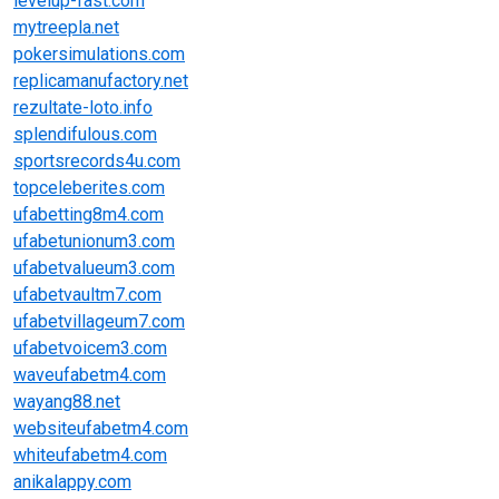
levelup-fast.com
mytreepla.net
pokersimulations.com
replicamanufactory.net
rezultate-loto.info
splendifulous.com
sportsrecords4u.com
topceleberites.com
ufabetting8m4.com
ufabetunionum3.com
ufabetvalueum3.com
ufabetvaultm7.com
ufabetvillageum7.com
ufabetvoicem3.com
waveufabetm4.com
wayang88.net
websiteufabetm4.com
whiteufabetm4.com
anikalappy.com