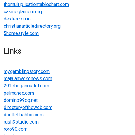
themultiplicationtablechart.com
casinoglamour.org
dextercoin.io
christianarticledirectory.org
5homestyle.com
Links
mygamblingstory.com
majalahwekonews.com
2017hoganoutlet.com
pelmanec.com
domino99qq.net
directoryoftheweb.com
donttellashton.com
rush3studio.com
roro90.com