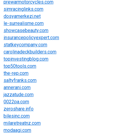
prewarmotorcycles.com
simracinglinks.com
dosyamerkezi.net
le-surrealisme.com
showcasebeauty.com
insurancepolicyexpert.com
statkeycompany.com
carolinadeckbuilders.com
topinvestingblog.com
top50tools.com
the-rep.com
saltyfranks.com
annerani.com
jazzatude.com
0022pa.com
zeroshare.info
bilesinc.com
milaretreatnz.com
modaagi.com