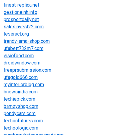
finest-replica.net
gestioneinh.info
prosportdaily.net
salesinvest22.com
teseract.org
trendy-ama-shop.com
ufabett732m7.com
visiofood.com
droidwindow.com
freeprsubmission.com
ufagold666.com
myinteriorblog.com
bnewsindia.com
techiepick.com
bamzyshop.com
pondycars.com
techonfutures.com
techoologic.com