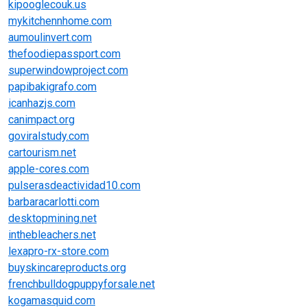
kipooglecouk.us
mykitchennhome.com
aumoulinvert.com
thefoodiepassport.com
superwindowproject.com
papibakigrafo.com
icanhazjs.com
canimpact.org
goviralstudy.com
cartourism.net
apple-cores.com
pulserasdeactividad10.com
barbaracarlotti.com
desktopmining.net
inthebleachers.net
lexapro-rx-store.com
buyskincareproducts.org
frenchbulldogpuppyforsale.net
kogamasquid.com