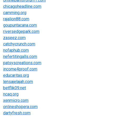
onlinebahisforum1.com
chicagoheadline.com
camming.org
rajalion88.com
goupuntacana.com
riversedgepark.com
zaseez.com
catchycrunch.com
nofaphub.com
nefertitingalls.com
patsyscreations.com
income4proof.com
educaritas.org
lensajelajah.com
betflik09.net
ncaq.org
xenmicro.com
onlineshopera.com
dartyfresh.com