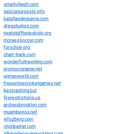
smallvilleph.com
galiciasuroeste.info
batallasdeguerra.com
dregstudios.com
neatstuffhelpskids.org
moraessoccer.com
forochile.org
chart-track.com
wonderfultraveling.com
promocioname.net
wimaxworld.com
freeonlinecricketgames.net
bestcashing.biz
firerestrictions.us
archiesbrooklyn.com
muambeiros.net
infozblog.com
chonbaihat.com
elblogdeoscargonzalez.com