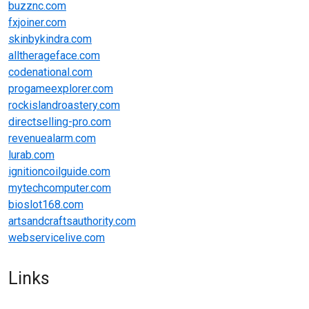
buzznc.com
fxjoiner.com
skinbykindra.com
alltherageface.com
codenational.com
progameexplorer.com
rockislandroastery.com
directselling-pro.com
revenuealarm.com
lurab.com
ignitioncoilguide.com
mytechcomputer.com
bioslot168.com
artsandcraftsauthority.com
webservicelive.com
Links