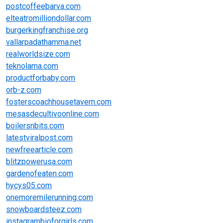
postcoffeebarva.com
elteatromilliondollar.com
burgerkingfranchise.org
vallarpadathamma.net
realworldsize.com
teknolama.com
productforbaby.com
orb-z.com
fosterscoachhousetavern.com
mesasdecultivoonline.com
boilersnbits.com
latestviralpost.com
newfreearticle.com
blitzpowerusa.com
gardenofeaten.com
hycys05.com
onemoremilerunning.com
snowboardsteez.com
instagrambioforgirls.com