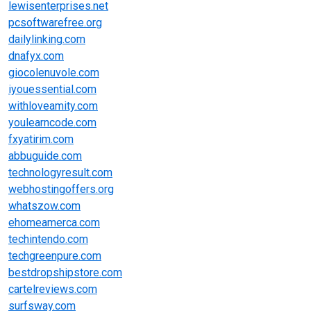
lewisenterprises.net
pcsoftwarefree.org
dailylinking.com
dnafyx.com
giocolenuvole.com
iyouessential.com
withloveamity.com
youlearncode.com
fxyatirim.com
abbuguide.com
technologyresult.com
webhostingoffers.org
whatszow.com
ehomeamerca.com
techintendo.com
techgreenpure.com
bestdropshipstore.com
cartelreviews.com
surfsway.com