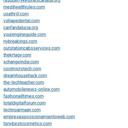
raspberryketonescanada.org
medihealthrules.com
usathrill.com
vshapedental.com
canfandalucia.org
yourengineguide.com
nybreakings.com
outstationcabsservices.com
thekrtagy.com
xchangeindia.com
coolmicrotech.com
dreamhousehack.com
the-techteacher.com
automobilenews-online.com
fashionalltimes.com
totaldigitalforum.com
technoarmaan.com
empresasposicionamientoweb.com
tonybestcosmetics.com