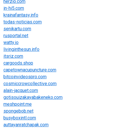
herzio.com
in-hi5.com
krainafantasy.info
todas-noticias.com
senikartu.com
rusportal.net
watty.io
livinginthesun.info
itsriz.com
cargoods.shop
capetownacupuncture.com
bitcoinvideospro.com
cosmiccrowcollective.com
alain-jacquet.com
gotisouizakayabakeneko.com
meshpoint.me
spongebob.net
busyboxintl.com
auttayanratchapak.com