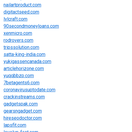
nailartproduct.com
digitactseed.com
lvlcraft.com
90secondmoneyloans.com
xenmicro.com
rodrovers.com
tripssolution.com
satta-king-india.com
yukigassencanada.com
articlehorizone.com
yuqqbbzp.com
7betagents6.com
coronavirusuptodate.com
crackinstreams.com
gadgetspak.com
gearsngadget.com
hireseodoctor.com
lapsfit.com