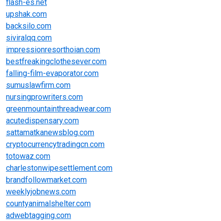
flash-es.net
upshak.com
backsilo.com
siviralqq.com
impressionresorthoian.com
bestfreakingclothesever.com
falling-film-evaporator.com
sumuslawfirm.com
nursingprowriters.com
greenmountainthreadwear.com
acutedispensary.com
sattamatkanewsblog.com
cryptocurrencytradingcn.com
totowaz.com
charlestonwipesettlement.com
brandfollowmarket.com
weeklyjobnews.com
countyanimalshelter.com
adwebtagging.com