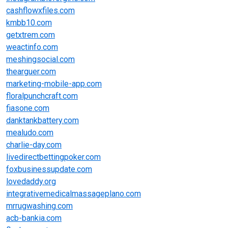
cashflowxfiles.com
kmbb10.com
getxtrem.com
weactinfo.com
meshingsocial.com
thearguer.com
marketing-mobile-app.com
floralpunchcraft.com
fiasone.com
danktankbattery.com
mealudo.com
charlie-day.com
livedirectbettingpoker.com
foxbusinessupdate.com
lovedaddy.org
integrativemedicalmassageplano.com
mrrugwashing.com
acb-bankia.com