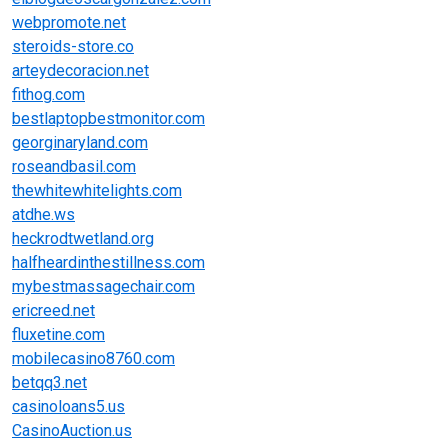
webpromote.net
steroids-store.co
arteydecoracion.net
fithog.com
bestlaptopbestmonitor.com
georginaryland.com
roseandbasil.com
thewhitewhitelights.com
atdhe.ws
heckrodtwetland.org
halfheardinthestillness.com
mybestmassagechair.com
ericreed.net
fluxetine.com
mobilecasino8760.com
betqq3.net
casinoloans5.us
CasinoAuction.us