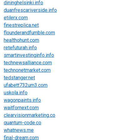
dininghelsinki.info
duanfrescariverside.info
etilerx.com
finestreplica.net
flounderandfumble.com
healthohunt.com
retefuturah.info
smartinvestinginfo.info
technewsalliance.com
technonetmarket.com
tedstanger.net
ufabett732um3.com
uskola.info
wagonpaints.info
waitfornext.com
clearvisionmarketing.co
quantum-code.co
whatnews.me
final-dream.com