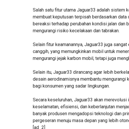
Salah satu fitur utama Jaguar33 adalah sistem
membuat keputusan terpisah berdasarkan data d
bereaksi terhadap perubahan kondisi jalan dan 
mengurangi risiko kecelakaan dan tabrakan.
Selain fitur keamanannya, Jaguar33 juga sangat e
canggih, yang memungkinkan mobil untuk menempu
mengurangi jejak karbon mobil, tetapi juga men
Selain itu, Jaguar33 dirancang agar lebih berkel
desain aerodinamisnya membantu mengurangi kon
bagi konsumen yang sadar lingkungan.
Secara keseluruhan, Jaguar33 akan merevolusi ind
keselamatan, efisiensi, dan keberlanjutan menj
banyak produsen mengadopsi teknologi dan prins
pergeseran menuju masa depan yang lebih otonom,
[ad_2]