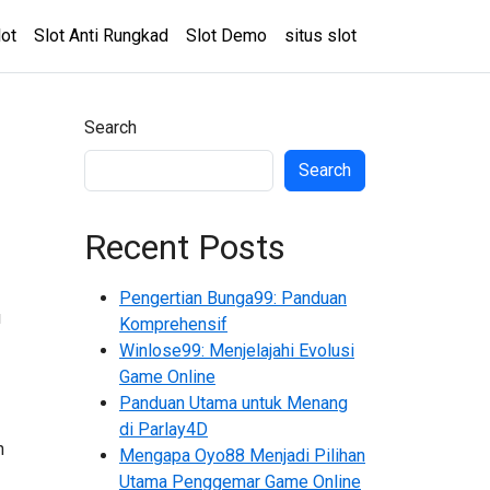
lot
Slot Anti Rungkad
Slot Demo
situs slot
Search
Search
Recent Posts
Pengertian Bunga99: Panduan
u
Komprehensif
Winlose99: Menjelajahi Evolusi
Game Online
Panduan Utama untuk Menang
di Parlay4D
n
Mengapa Oyo88 Menjadi Pilihan
Utama Penggemar Game Online