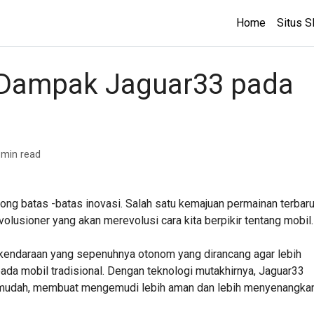
Home
Situs S
: Dampak Jaguar33 pada
 min read
ng batas -batas inovasi. Salah satu kemajuan permainan terbar
volusioner yang akan merevolusi cara kita berpikir tentang mobil.
h kendaraan yang sepenuhnya otonom yang dirancang agar lebih
ipada mobil tradisional. Dengan teknologi mutakhirnya, Jaguar33
n mudah, membuat mengemudi lebih aman dan lebih menyenangka