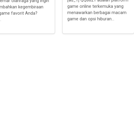
[ad_1] QQ8821 adalah platform
emar olahraga yang ingin
game online terkemuka yang
mbahkan kegembiraan
menawarkan berbagai macam
game favorit Anda?
game dan opsi hiburan...
.