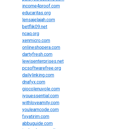
income4proof.com
educaritas.org
lensajelajah.com
betflik09.net
ncaq.org
xenmicro.com
onlineshopera.com
dartyfresh.com
lewisenterprises.net
pcsoftwarefree.org
dailylinking.com
dnafyx.com
giocolenuvole.com
iyouessential.com
withloveamity.com
youlearncode.com
fxyatirim.com
abbuguide.com