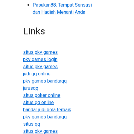
Pasukan88: Tempat Sensasi
dan Hadiah Menanti Anda
Links
situs pkv games
pkv games login
situs pkv games
judi qq online
pkv games bandarqq
u
jurusqq
situs poker online
situs qq online
bandar judi bola terbaik
pkv games bandarqq
situs qq
situs pkv games