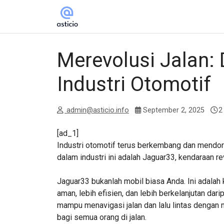
Merevolusi Jalan
Industri Otomotif
admin@asticio.info
September 2, 2025
2
[ad_1]
Industri otomotif terus berkembang dan mendoro
dalam industri ini adalah Jaguar33, kendaraan re
Jaguar33 bukanlah mobil biasa Anda. Ini adala
aman, lebih efisien, dan lebih berkelanjutan dar
mampu menavigasi jalan dan lalu lintas denga
bagi semua orang di jalan.