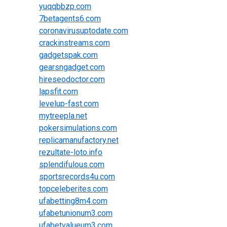
yuqqbbzp.com
7betagents6.com
coronavirusuptodate.com
crackinstreams.com
gadgetspak.com
gearsngadget.com
hireseodoctor.com
lapsfit.com
levelup-fast.com
mytreepla.net
pokersimulations.com
replicamanufactory.net
rezultate-loto.info
splendifulous.com
sportsrecords4u.com
topceleberites.com
ufabetting8m4.com
ufabetunionum3.com
ufabetvalueum3.com