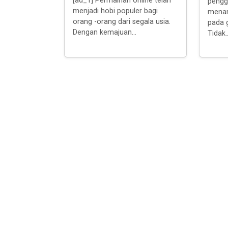
[ad_1] Permainan online telah
pengg
menjadi hobi populer bagi
mena
orang -orang dari segala usia.
pada 
Dengan kemajuan...
Tidak..