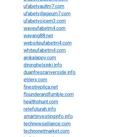
ufabetvaultm7.com
ufabetvillageum7.com
ufabetvoicem3.com
waveufabetm4.com
wayang88.net
websiteufabetm4.com
whiteufabetm4.com
anikalappy.com
dininghelsinki.info
duanfrescariverside.info
etilerx.com
finestreplica.net
flounderandfumble.com
healthohunt.com
retefuturah.info
smartinvestinginfo.info
technewsalliance.com
technonetmarket.com