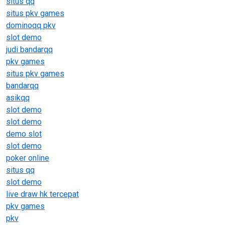
situs qq
situs pkv games
dominoqq pkv
slot demo
judi bandarqq
pkv games
situs pkv games
bandarqq
asikqq
slot demo
slot demo
demo slot
slot demo
poker online
situs qq
slot demo
live draw hk tercepat
pkv games
pkv