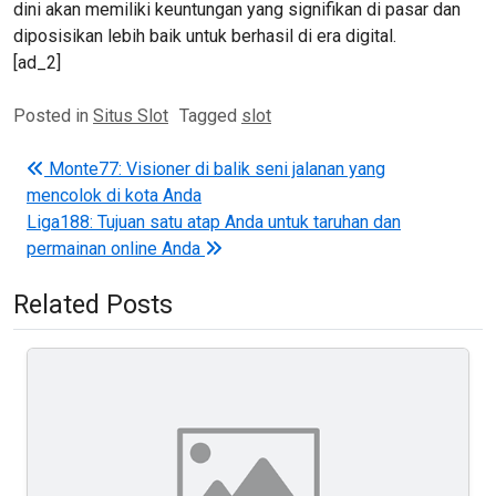
dini akan memiliki keuntungan yang signifikan di pasar dan
diposisikan lebih baik untuk berhasil di era digital.
[ad_2]
Posted in
Situs Slot
Tagged
slot
Post navigation
Monte77: Visioner di balik seni jalanan yang
mencolok di kota Anda
Liga188: Tujuan satu atap Anda untuk taruhan dan
permainan online Anda
Related Posts