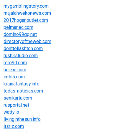
mygamblingstory.com
majalahwekonews.com
2017hoganoutlet.com
pelmanec.com
domino99qq.net
directoryoftheweb.com
donttellashton.com
rush3studio.com
roro90.com
herzio.com
in-hi5.com
krainafantasy.info
todas-noticias.com
senikartu.com
rusportal.net
watty.io
livinginthesun.info
itsriz.com