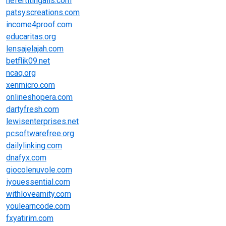
nefertitingalls.com
patsyscreations.com
income4proof.com
educaritas.org
lensajelajah.com
betflik09.net
ncaq.org
xenmicro.com
onlineshopera.com
dartyfresh.com
lewisenterprises.net
pcsoftwarefree.org
dailylinking.com
dnafyx.com
giocolenuvole.com
iyouessential.com
withloveamity.com
youlearncode.com
fxyatirim.com