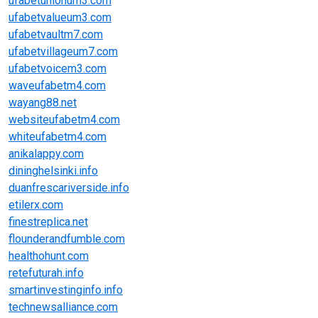
ufabetunionum3.com
ufabetvalueum3.com
ufabetvaultm7.com
ufabetvillageum7.com
ufabetvoicem3.com
waveufabetm4.com
wayang88.net
websiteufabetm4.com
whiteufabetm4.com
anikalappy.com
dininghelsinki.info
duanfrescariverside.info
etilerx.com
finestreplica.net
flounderandfumble.com
healthohunt.com
retefuturah.info
smartinvestinginfo.info
technewsalliance.com