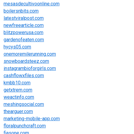
mesasdecultivoonline.com
boilersnbits.com
latestviralpost.com
newfreearticle.com
blitzpowerusa.com
gardenofeaten.com
hycys05.com
onemoremilerunning.com
snowboardsteez.com
instagrambioforgirls.com
cashflowxfiles.com
kmbb10.com
getxtrem.com
weactinfo.com
meshingsocial.com
thearguer.com
marketing-mobile-app.com
floralpunchcraft.com
fiasone.com