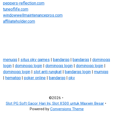
peppers-reflection.com
tuneoflife.com
windowwellmaintenancepros.com
affiliateholder.com
menuqq
|
situs pkv games
|
bandarqq
|
bandarqq
|
dominoqq
login
|
dominoqq login
|
dominoqq login
|
dominoqq login
|
dominoqq login
|
slot anti rungkat
|
bandarqq login
|
murniqq
|
hematqq
|
poker online
|
bandarqq
|
pkv
©2026 •
Slot PG Soft Gacor Hari Ini, Slot X500 untuk Maxwin Besar
•
Powered by
Conversions Theme