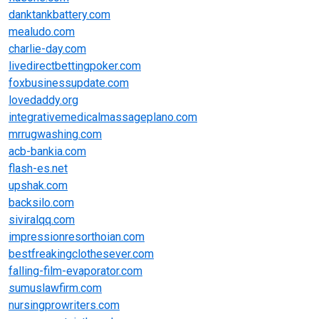
danktankbattery.com
mealudo.com
charlie-day.com
livedirectbettingpoker.com
foxbusinessupdate.com
lovedaddy.org
integrativemedicalmassageplano.com
mrrugwashing.com
acb-bankia.com
flash-es.net
upshak.com
backsilo.com
siviralqq.com
impressionresorthoian.com
bestfreakingclothesever.com
falling-film-evaporator.com
sumuslawfirm.com
nursingprowriters.com