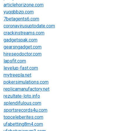
articlehorizone.com
yuqqbbzp.com
7betagents6.com
coronavirusuptodate.com
crackinstreams.com
gadgetspak.com
gearsngadget.com
hireseodoctor.com
lapsfit.com
levelup-fast.com
mytreepla.net
pokersimulations.com
replicamanufactory.net
rezultate-loto.info
splendifulous.com
sportsrecords4u.com
topceleberites.com
ufabetting8m4.com