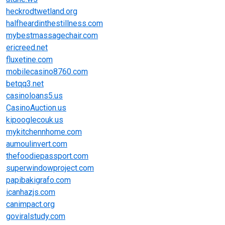
heckrodtwetland.org
halfheardinthestillness.com
mybestmassagechair.com
ericreed.net
fluxetine.com
mobilecasino8760.com
betqq3.net
casinoloans5.us
CasinoAuction.us
kipooglecouk.us
mykitchennhome.com
aumoulinvert.com
thefoodiepassport.com
superwindowproject.com
papibakigrafo.com
icanhazjs.com
canimpact.org
goviralstudy.com