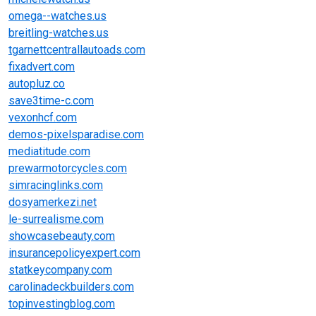
omega--watches.us
breitling-watches.us
tgarnettcentrallautoads.com
fixadvert.com
autopluz.co
save3time-c.com
vexonhcf.com
demos-pixelsparadise.com
mediatitude.com
prewarmotorcycles.com
simracinglinks.com
dosyamerkezi.net
le-surrealisme.com
showcasebeauty.com
insurancepolicyexpert.com
statkeycompany.com
carolinadeckbuilders.com
topinvestingblog.com