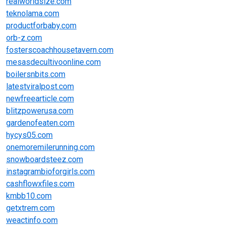
realworldsize.com
teknolama.com
productforbaby.com
orb-z.com
fosterscoachhousetavern.com
mesasdecultivoonline.com
boilersnbits.com
latestviralpost.com
newfreearticle.com
blitzpowerusa.com
gardenofeaten.com
hycys05.com
onemoremilerunning.com
snowboardsteez.com
instagrambioforgirls.com
cashflowxfiles.com
kmbb10.com
getxtrem.com
weactinfo.com