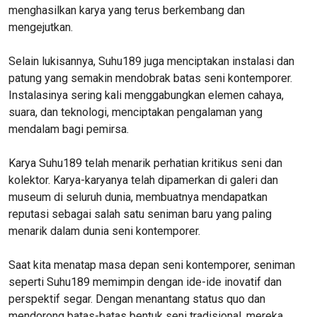
menghasilkan karya yang terus berkembang dan
mengejutkan.
Selain lukisannya, Suhu189 juga menciptakan instalasi dan
patung yang semakin mendobrak batas seni kontemporer.
Instalasinya sering kali menggabungkan elemen cahaya,
suara, dan teknologi, menciptakan pengalaman yang
mendalam bagi pemirsa.
Karya Suhu189 telah menarik perhatian kritikus seni dan
kolektor. Karya-karyanya telah dipamerkan di galeri dan
museum di seluruh dunia, membuatnya mendapatkan
reputasi sebagai salah satu seniman baru yang paling
menarik dalam dunia seni kontemporer.
Saat kita menatap masa depan seni kontemporer, seniman
seperti Suhu189 memimpin dengan ide-ide inovatif dan
perspektif segar. Dengan menantang status quo dan
mendorong batas-batas bentuk seni tradisional, mereka