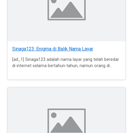
Sinaga123: Enigma di Balik Nama Layar
[ad_1] Sinaga123 adalah nama layar yang telah beredar
di internet selama bertahun-tahun, namun orang di...