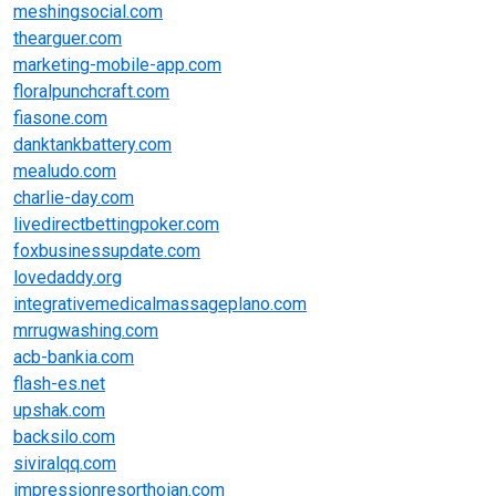
meshingsocial.com
thearguer.com
marketing-mobile-app.com
floralpunchcraft.com
fiasone.com
danktankbattery.com
mealudo.com
charlie-day.com
livedirectbettingpoker.com
foxbusinessupdate.com
lovedaddy.org
integrativemedicalmassageplano.com
mrrugwashing.com
acb-bankia.com
flash-es.net
upshak.com
backsilo.com
siviralqq.com
impressionresorthoian.com