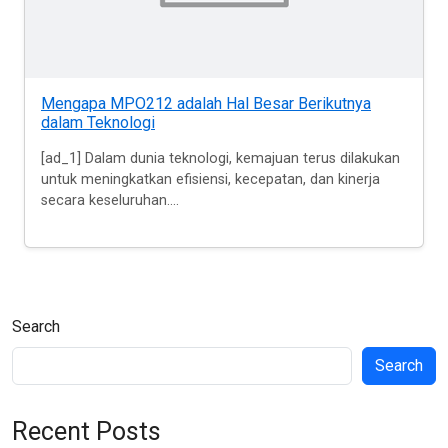
Mengapa MPO212 adalah Hal Besar Berikutnya
dalam Teknologi
[ad_1] Dalam dunia teknologi, kemajuan terus dilakukan
untuk meningkatkan efisiensi, kecepatan, dan kinerja
secara keseluruhan....
Search
Search
Recent Posts