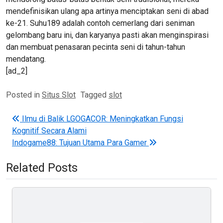
mendefinisikan ulang apa artinya menciptakan seni di abad
ke-21. Suhu189 adalah contoh cemerlang dari seniman
gelombang baru ini, dan karyanya pasti akan menginspirasi
dan membuat penasaran pecinta seni di tahun-tahun
mendatang.
[ad_2]
Posted in
Situs Slot
Tagged
slot
Post navigation
Ilmu di Balik LGOGACOR: Meningkatkan Fungsi
Kognitif Secara Alami
Indogame88: Tujuan Utama Para Gamer
Related Posts