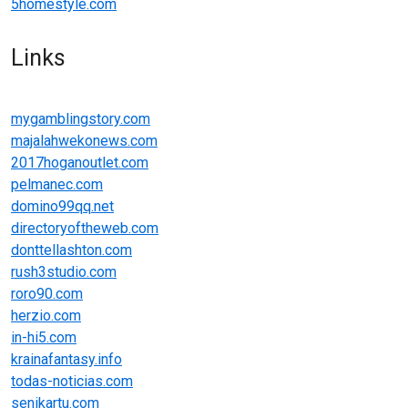
5homestyle.com
Links
mygamblingstory.com
majalahwekonews.com
2017hoganoutlet.com
pelmanec.com
domino99qq.net
directoryoftheweb.com
donttellashton.com
rush3studio.com
roro90.com
herzio.com
in-hi5.com
krainafantasy.info
todas-noticias.com
senikartu.com