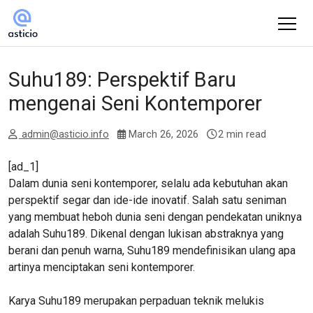
Suhu189: Perspektif Baru
mengenai Seni Kontemporer
admin@asticio.info
March 26, 2026
2 min read
[ad_1]
Dalam dunia seni kontemporer, selalu ada kebutuhan akan
perspektif segar dan ide-ide inovatif. Salah satu seniman
yang membuat heboh dunia seni dengan pendekatan uniknya
adalah Suhu189. Dikenal dengan lukisan abstraknya yang
berani dan penuh warna, Suhu189 mendefinisikan ulang apa
artinya menciptakan seni kontemporer.
Karya Suhu189 merupakan perpaduan teknik melukis