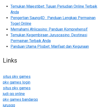
Temukan Majestibet: Tujuan Perjudian Online Terbaik
Anda
Pengertian Saung4D : Panduan Lengkap Permainan
Togel Online
Memahami Ahlicasino: Panduan Komprehensif
Temukan Kegembiraan Juruscasino: Destinasi
Permainan Terbaik Anda
Panduan Utama Plisbet: Manfaat dan Kegunaan
Links
situs pkv games
pkv games login
situs pkv games
judi qq online
pkv games bandarqq
jurusqq