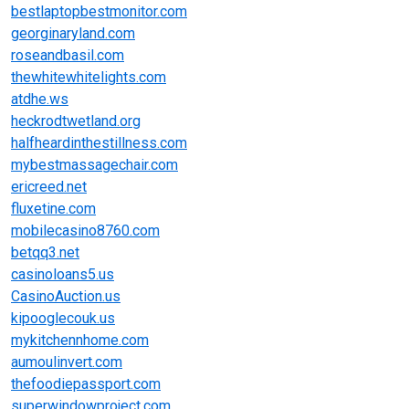
bestlaptopbestmonitor.com
georginaryland.com
roseandbasil.com
thewhitewhitelights.com
atdhe.ws
heckrodtwetland.org
halfheardinthestillness.com
mybestmassagechair.com
ericreed.net
fluxetine.com
mobilecasino8760.com
betqq3.net
casinoloans5.us
CasinoAuction.us
kipooglecouk.us
mykitchennhome.com
aumoulinvert.com
thefoodiepassport.com
superwindowproject.com