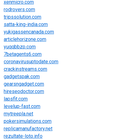
xenmicro.com
rodrovers.com
tripssolution.com
satta-king-india.com
yukigassencanada.com
articlehorizone.com
yuqqbbzp.com
7betagents6.com
coronavirusuptodate.com
crackinstreams.com
gadgetspak.com
gearsngadget.com
hireseodoctor.com
lapsfit.com
levelup-fast.com
mytreepla.net
pokersimulations.com
replicamanufactory.net
rezultate-loto.info