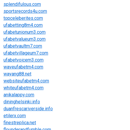
splendifulous.com
sportsrecords4u.com
topceleberites.com
ufabetting8m4.com
ufabetunionum3.com
ufabetvalueum3.com
ufabetvaultm7.com
ufabetvillageum7.com
ufabetvoicem3.com
waveufabetm4.com
wayang88.net
websiteufabetm4.com
whiteufabetm4.com
anikalappy.com
dininghelsinki.info
duanfrescariverside.info
etilerx.com
finestreplica.net
flounderandfumble.com