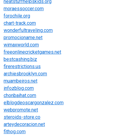
neatstuffhelpskids.org
moraessoccer.com
forochile.org
chart-track.com
wonderfultraveling.com
promocioname.net
wimaxworld.com
freeonlinecricketgames.net
bestcashing.biz
firerestrictions.us
archiesbrooklyn.com
muambeiros.net
infozblog.com
chonbaihat.com
elblogdeoscargonzalez.com
webpromote.net
steroids-store.co
arteydecoracion.net
fithog.com