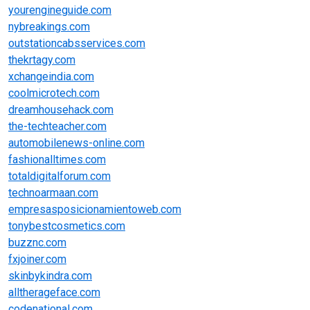
yourengineguide.com
nybreakings.com
outstationcabsservices.com
thekrtagy.com
xchangeindia.com
coolmicrotech.com
dreamhousehack.com
the-techteacher.com
automobilenews-online.com
fashionalltimes.com
totaldigitalforum.com
technoarmaan.com
empresasposicionamientoweb.com
tonybestcosmetics.com
buzznc.com
fxjoiner.com
skinbykindra.com
alltherageface.com
codenational.com