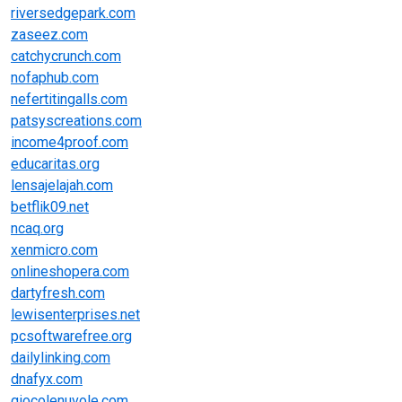
riversedgepark.com
zaseez.com
catchycrunch.com
nofaphub.com
nefertitingalls.com
patsyscreations.com
income4proof.com
educaritas.org
lensajelajah.com
betflik09.net
ncaq.org
xenmicro.com
onlineshopera.com
dartyfresh.com
lewisenterprises.net
pcsoftwarefree.org
dailylinking.com
dnafyx.com
giocolenuvole.com