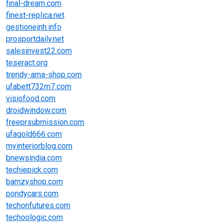
final-dream.com
finest-replica.net
gestioneinh.info
prosportdaily.net
salesinvest22.com
teseract.org
trendy-ama-shop.com
ufabett732m7.com
visiofood.com
droidwindow.com
freeprsubmission.com
ufagold666.com
myinteriorblog.com
bnewsindia.com
techiepick.com
bamzyshop.com
pondycars.com
techonfutures.com
techoologic.com