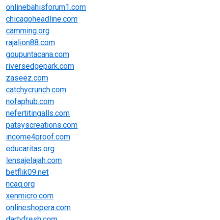
onlinebahisforum1.com
chicagoheadline.com
camming.org
rajalion88.com
goupuntacana.com
riversedgepark.com
zaseez.com
catchycrunch.com
nofaphub.com
nefertitingalls.com
patsyscreations.com
income4proof.com
educaritas.org
lensajelajah.com
betflik09.net
ncaq.org
xenmicro.com
onlineshopera.com
dartyfresh.com