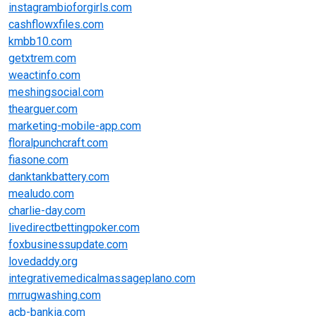
instagrambioforgirls.com
cashflowxfiles.com
kmbb10.com
getxtrem.com
weactinfo.com
meshingsocial.com
thearguer.com
marketing-mobile-app.com
floralpunchcraft.com
fiasone.com
danktankbattery.com
mealudo.com
charlie-day.com
livedirectbettingpoker.com
foxbusinessupdate.com
lovedaddy.org
integrativemedicalmassageplano.com
mrrugwashing.com
acb-bankia.com