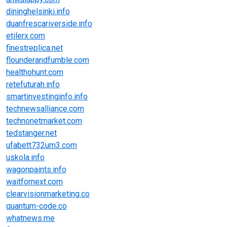
dininghelsinki.info
duanfrescariverside.info
etilerx.com
finestreplica.net
flounderandfumble.com
healthohunt.com
retefuturah.info
smartinvestinginfo.info
technewsalliance.com
technonetmarket.com
tedstanger.net
ufabett732um3.com
uskola.info
wagonpaints.info
waitfornext.com
clearvisionmarketing.co
quantum-code.co
whatnews.me