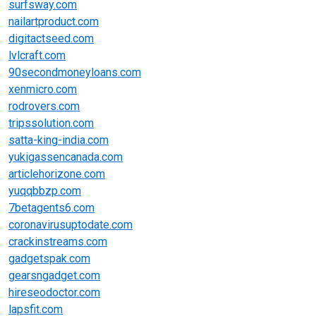
surfsway.com
nailartproduct.com
digitactseed.com
lvlcraft.com
90secondmoneyloans.com
xenmicro.com
rodrovers.com
tripssolution.com
satta-king-india.com
yukigassencanada.com
articlehorizone.com
yuqqbbzp.com
7betagents6.com
coronavirusuptodate.com
crackinstreams.com
gadgetspak.com
gearsngadget.com
hireseodoctor.com
lapsfit.com