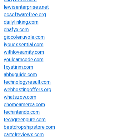
lewisenterprises.net
pcsoftwarefree.org
dailylinking.com
dnafyx.com
giocolenuvole.com
iyouessential.com
withloveamity.com
youlearncode.com
fxyatirim.com
abbuguide.com
technologyresult.com
webhostingoffers.org
whatszow.com
ehomeamerca.com
techintendo.com
techgreenpure.com
bestdropshipstore.com
cartelreviews.com