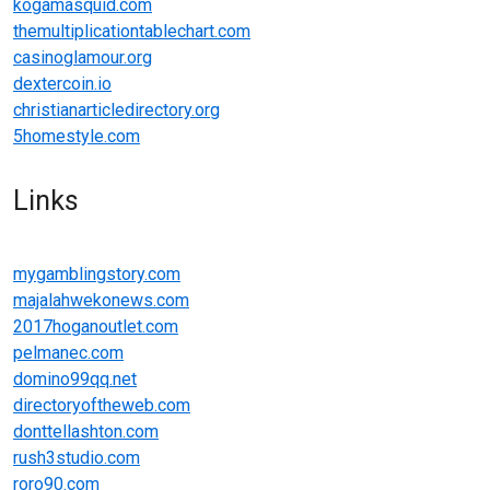
kogamasquid.com
themultiplicationtablechart.com
casinoglamour.org
dextercoin.io
christianarticledirectory.org
5homestyle.com
Links
mygamblingstory.com
majalahwekonews.com
2017hoganoutlet.com
pelmanec.com
domino99qq.net
directoryoftheweb.com
donttellashton.com
rush3studio.com
roro90.com