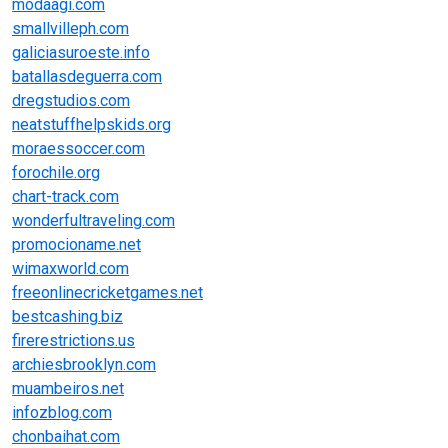
modaagi.com
smallvilleph.com
galiciasuroeste.info
batallasdeguerra.com
dregstudios.com
neatstuffhelpskids.org
moraessoccer.com
forochile.org
chart-track.com
wonderfultraveling.com
promocioname.net
wimaxworld.com
freeonlinecricketgames.net
bestcashing.biz
firerestrictions.us
archiesbrooklyn.com
muambeiros.net
infozblog.com
chonbaihat.com