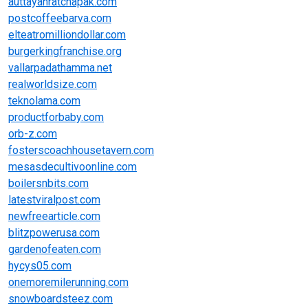
auttayanratchapak.com
postcoffeebarva.com
elteatromilliondollar.com
burgerkingfranchise.org
vallarpadathamma.net
realworldsize.com
teknolama.com
productforbaby.com
orb-z.com
fosterscoachhousetavern.com
mesasdecultivoonline.com
boilersnbits.com
latestviralpost.com
newfreearticle.com
blitzpowerusa.com
gardenofeaten.com
hycys05.com
onemoremilerunning.com
snowboardsteez.com