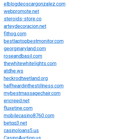
elblogdeoscargonzalez.com
webpromote.net
steroids-store.co
arteydecoracion.net
fithog.com
bestlaptopbestmonitor.com
georginaryland.com
roseandbasil.com
thewhitewhitelights.com
atdhe.ws
heckrodtwetland.org
halfheardinthestillness.com
mybestmassagechair.com
ericreed.net
fluxetine.com
mobilecasino8760.com
betqq3.net
casinoloans5.us
CasinoAuction.us