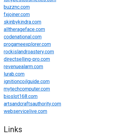
buzznc.com
fxjoiner.com
skinbykindra.com
alltherageface.com
codenational.com
progameexplorer.com
rockislandroastery.com
directselling-pro.com
revenuealarm.com
lurab.com
ignitioncoilguide.com
mytechcomputer.com
bioslot168.com
artsandcraftsauthority.com
webservicelive.com
Links