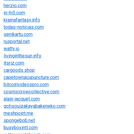
herzio.com
in-hi5.com
krainafantasy.info
todas-noticias.com
senikartu.com
rusportal.net
watty.io
livinginthesun.info
itsriz.com
cargoods.shop
capetownacupuncture.com
bitcoinvideospro.com
cosmiccrowcollective.com
alain-jacquet.com
gotisouizakayabakeneko.com
meshpoint.me
spongebob.net
busyboxintl.com