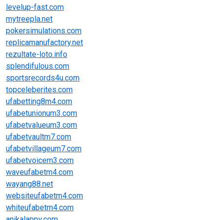
levelup-fast.com
mytreepla.net
pokersimulations.com
replicamanufactory.net
rezultate-loto.info
splendifulous.com
sportsrecords4u.com
topceleberites.com
ufabetting8m4.com
ufabetunionum3.com
ufabetvalueum3.com
ufabetvaultm7.com
ufabetvillageum7.com
ufabetvoicem3.com
waveufabetm4.com
wayang88.net
websiteufabetm4.com
whiteufabetm4.com
anikalappy.com