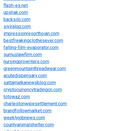
flash-es.net
upshak.com
backsilo.com
siviralqq.com
impressionresorthoian.com
bestfreakingclothesever.com
falling-film-evaporator.com
sumuslawfirm.com
nursingprowriters.com
greenmountainthreadwear.com
acutedispensary.com
sattamatkanewsblog.com
cryptocurrencytradingcn.com
totowaz.com
charlestonwipesettlement.com
brandfollowmarket.com
weeklyjobnews.com
countyanimalshelter.com