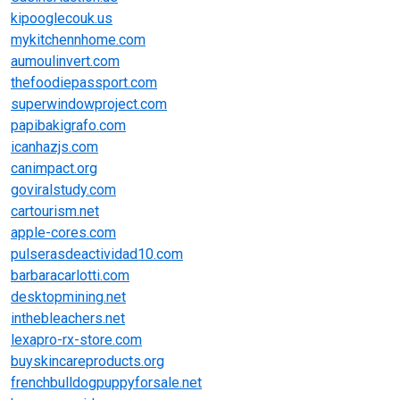
kipooglecouk.us
mykitchennhome.com
aumoulinvert.com
thefoodiepassport.com
superwindowproject.com
papibakigrafo.com
icanhazjs.com
canimpact.org
goviralstudy.com
cartourism.net
apple-cores.com
pulserasdeactividad10.com
barbaracarlotti.com
desktopmining.net
inthebleachers.net
lexapro-rx-store.com
buyskincareproducts.org
frenchbulldogpuppyforsale.net