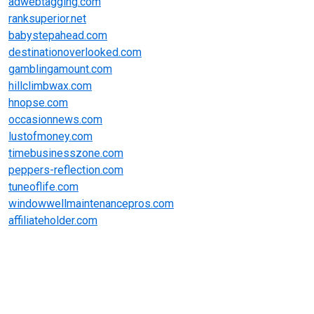
adwebtagging.com
ranksuperior.net
babystepahead.com
destinationoverlooked.com
gamblingamount.com
hillclimbwax.com
hnopse.com
occasionnews.com
lustofmoney.com
timebusinesszone.com
peppers-reflection.com
tuneoflife.com
windowwellmaintenancepros.com
affiliateholder.com