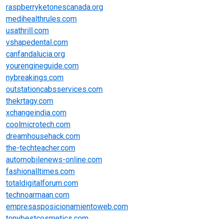
raspberryketonescanada.org
medihealthrules.com
usathrill.com
vshapedental.com
canfandalucia.org
yourengineguide.com
nybreakings.com
outstationcabsservices.com
thekrtagy.com
xchangeindia.com
coolmicrotech.com
dreamhousehack.com
the-techteacher.com
automobilenews-online.com
fashionalltimes.com
totaldigitalforum.com
technoarmaan.com
empresasposicionamientoweb.com
tonybestcosmetics.com