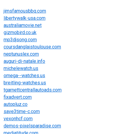
jimsfamousbbq.com
libertywalk-usa.com
australiamovie.net
gizmobird.co.uk
mp3djsong.com
coursdanglaistoulouse.com
neptunuslex.com
auguri-di-natale.info
michelewatch.us
omega--watches.us
breitling-watches.us
tgarnettcentrallautoads.com
fixadvert.com
autopluz.co
save3time-c.com
vexonhcf.com
demos-pixelsparadise.com
mediatitude.com