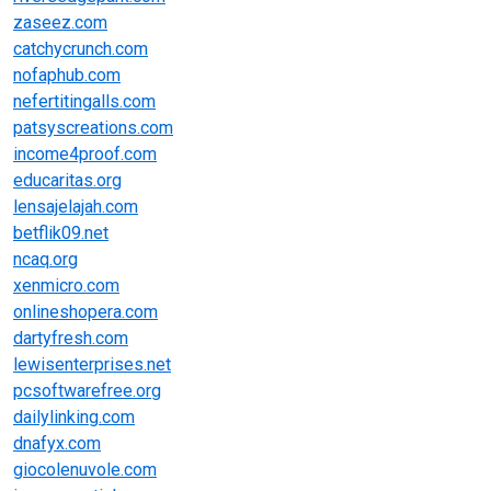
zaseez.com
catchycrunch.com
nofaphub.com
nefertitingalls.com
patsyscreations.com
income4proof.com
educaritas.org
lensajelajah.com
betflik09.net
ncaq.org
xenmicro.com
onlineshopera.com
dartyfresh.com
lewisenterprises.net
pcsoftwarefree.org
dailylinking.com
dnafyx.com
giocolenuvole.com