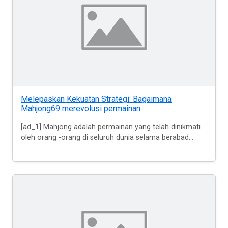
Melepaskan Kekuatan Strategi: Bagaimana
Mahjong69 merevolusi permainan
[ad_1] Mahjong adalah permainan yang telah dinikmati
oleh orang -orang di seluruh dunia selama berabad...