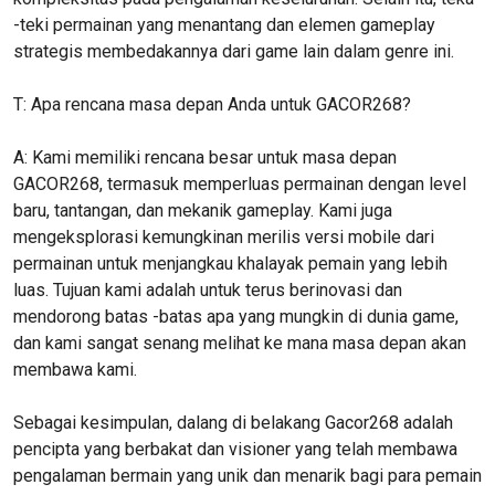
-teki permainan yang menantang dan elemen gameplay
strategis membedakannya dari game lain dalam genre ini.
T: Apa rencana masa depan Anda untuk GACOR268?
A: Kami memiliki rencana besar untuk masa depan
GACOR268, termasuk memperluas permainan dengan level
baru, tantangan, dan mekanik gameplay. Kami juga
mengeksplorasi kemungkinan merilis versi mobile dari
permainan untuk menjangkau khalayak pemain yang lebih
luas. Tujuan kami adalah untuk terus berinovasi dan
mendorong batas -batas apa yang mungkin di dunia game,
dan kami sangat senang melihat ke mana masa depan akan
membawa kami.
Sebagai kesimpulan, dalang di belakang Gacor268 adalah
pencipta yang berbakat dan visioner yang telah membawa
pengalaman bermain yang unik dan menarik bagi para pemain