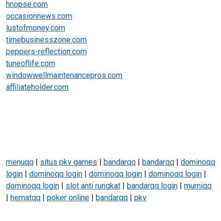
hnopse.com
occasionnews.com
lustofmoney.com
timebusinesszone.com
peppers-reflection.com
tuneoflife.com
windowwellmaintenancepros.com
affiliateholder.com
menuqq
|
situs pkv games
|
bandarqq
|
bandarqq
|
dominoqq
login
|
dominoqq login
|
dominoqq login
|
dominoqq login
|
dominoqq login
|
slot anti rungkat
|
bandarqq login
|
murniqq
|
hematqq
|
poker online
|
bandarqq
|
pkv