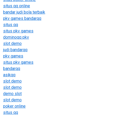
situs qq online
bandar judi bola terbaik
pkv games bandarqq
situs qq
situs pkv games
dominoqq pkv
slot demo
judi bandarqq
pkv games
situs pkv games
bandarqq
asikqq
slot demo
slot demo
demo slot
slot demo
poker online
situs qq