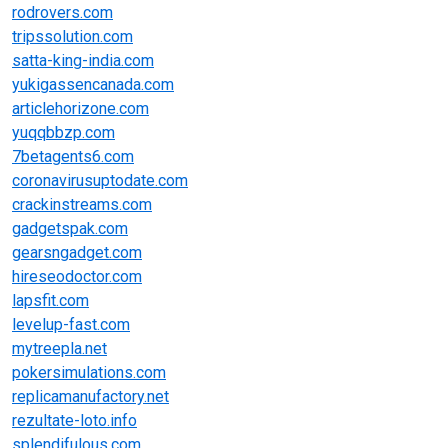
rodrovers.com
tripssolution.com
satta-king-india.com
yukigassencanada.com
articlehorizone.com
yuqqbbzp.com
7betagents6.com
coronavirusuptodate.com
crackinstreams.com
gadgetspak.com
gearsngadget.com
hireseodoctor.com
lapsfit.com
levelup-fast.com
mytreepla.net
pokersimulations.com
replicamanufactory.net
rezultate-loto.info
splendifulous.com