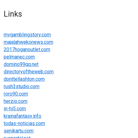
Links
mygamblingstory.com
majalahwekonews.com
2017hoganoutlet.com
pelmanec.com
domino99qq.net
directoryoftheweb.com
donttellashton.com
rush3studio.com
roro90.com
herzio.com
in-hi5.com
krainafantasy.info
todas-noticias.com
senikartu.com