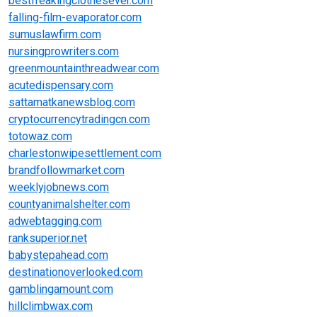
bestfreakingclothesever.com
falling-film-evaporator.com
sumuslawfirm.com
nursingprowriters.com
greenmountainthreadwear.com
acutedispensary.com
sattamatkanewsblog.com
cryptocurrencytradingcn.com
totowaz.com
charlestonwipesettlement.com
brandfollowmarket.com
weeklyjobnews.com
countyanimalshelter.com
adwebtagging.com
ranksuperior.net
babystepahead.com
destinationoverlooked.com
gamblingamount.com
hillclimbwax.com