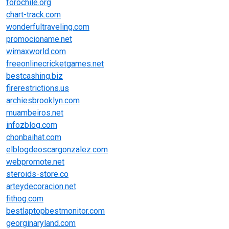
forochile.org
chart-track.com
wonderfultraveling.com
promocioname.net
wimaxworld.com
freeonlinecricketgames.net
bestcashing.biz
firerestrictions.us
archiesbrooklyn.com
muambeiros.net
infozblog.com
chonbaihat.com
elblogdeoscargonzalez.com
webpromote.net
steroids-store.co
arteydecoracion.net
fithog.com
bestlaptopbestmonitor.com
georginaryland.com