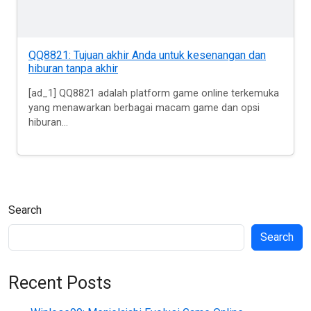
QQ8821: Tujuan akhir Anda untuk kesenangan dan
hiburan tanpa akhir
[ad_1] QQ8821 adalah platform game online terkemuka
yang menawarkan berbagai macam game dan opsi
hiburan...
Search
Search
Recent Posts