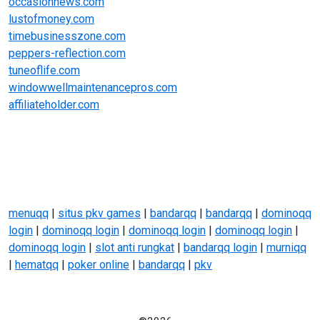
occasionnews.com
lustofmoney.com
timebusinesszone.com
peppers-reflection.com
tuneoflife.com
windowwellmaintenancepros.com
affiliateholder.com
menuqq
|
situs pkv games
|
bandarqq
|
bandarqq
|
dominoqq
login
|
dominoqq login
|
dominoqq login
|
dominoqq login
|
dominoqq login
|
slot anti rungkat
|
bandarqq login
|
murniqq
|
hematqq
|
poker online
|
bandarqq
|
pkv