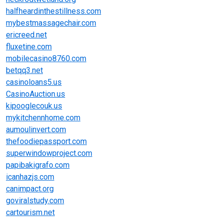
halfheardinthestillness.com
mybestmassagechair.com
ericreed.net
fluxetine.com
mobilecasino8760.com
betqq3.net
casinoloans5.us
CasinoAuction.us
kipooglecouk.us
mykitchennhome.com
aumoulinvert.com
thefoodiepassport.com
superwindowproject.com
papibakigrafo.com
icanhazjs.com
canimpact.org
goviralstudy.com
cartourism.net