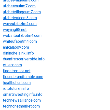
ufabetvalueum3.com
ufabetvaultm7.com
ufabetvillageum7.com
ufabetvoicem3.com
waveufabetm4.com
wayang88.net
websiteufabetm4.com
whiteufabetm4.com
anikalappy.com
dininghelsinki.info
duanfrescariverside.info
etilerx.com
finestreplica.net
flounderandfumble.com
healthohunt.com
retefuturah.info
smartinvestinginfo.info
technewsalliance.com
technonetmarket.com