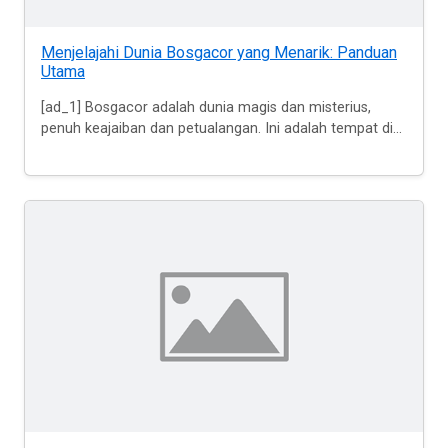
Menjelajahi Dunia Bosgacor yang Menarik: Panduan
Utama
[ad_1] Bosgacor adalah dunia magis dan misterius,
penuh keajaiban dan petualangan. Ini adalah tempat di...