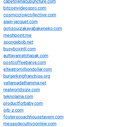
capetownacupuncture.com
bitcoinvideospro.com
cosmiccrowcollective.com
alain-jacquet.com
gotisouizakayabakeneko.com
meshpoint.me
spongebob.net
busyboxintl.com
auttayanratchapak.com
postcoffeebarva.com
elteatromilliondollar.com
burgerkingfranchise.org
vallarpadathamma.net
realworldsize.com
teknolama.com
productforbaby.com
orb-z.com
fosterscoachhousetavern.com
mesasdecultivoonline.com