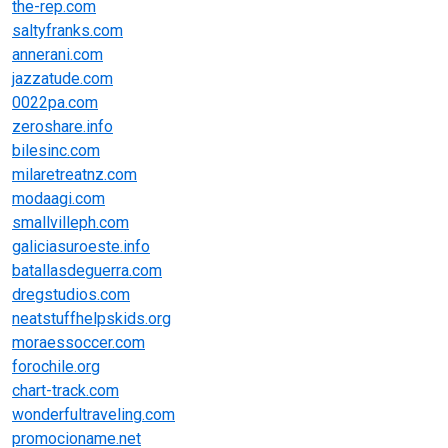
the-rep.com
saltyfranks.com
annerani.com
jazzatude.com
0022pa.com
zeroshare.info
bilesinc.com
milaretreatnz.com
modaagi.com
smallvilleph.com
galiciasuroeste.info
batallasdeguerra.com
dregstudios.com
neatstuffhelpskids.org
moraessoccer.com
forochile.org
chart-track.com
wonderfultraveling.com
promocioname.net