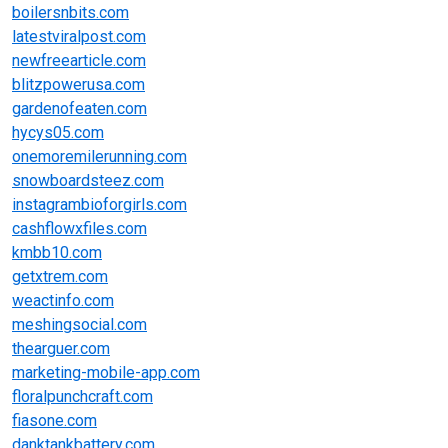
boilersnbits.com
latestviralpost.com
newfreearticle.com
blitzpowerusa.com
gardenofeaten.com
hycys05.com
onemoremilerunning.com
snowboardsteez.com
instagrambioforgirls.com
cashflowxfiles.com
kmbb10.com
getxtrem.com
weactinfo.com
meshingsocial.com
thearguer.com
marketing-mobile-app.com
floralpunchcraft.com
fiasone.com
danktankbattery.com