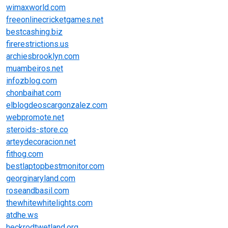
wimaxworld.com
freeonlinecricketgames.net
bestcashing.biz
firerestrictions.us
archiesbrooklyn.com
muambeiros.net
infozblog.com
chonbaihat.com
elblogdeoscargonzalez.com
webpromote.net
steroids-store.co
arteydecoracion.net
fithog.com
bestlaptopbestmonitor.com
georginaryland.com
roseandbasil.com
thewhitewhitelights.com
atdhe.ws
heckrodtwetland.org