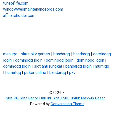
tuneoflife.com
windowwellmaintenancepros.com
affiliateholder.com
menuqq
|
situs pkv games
|
bandarqq
|
bandarqq
|
dominoqq
login
|
dominoqq login
|
dominoqq login
|
dominoqq login
|
dominoqq login
|
slot anti rungkat
|
bandarqq login
|
murniqq
|
hematqq
|
poker online
|
bandarqq
|
pkv
©2026 •
Slot PG Soft Gacor Hari Ini, Slot X500 untuk Maxwin Besar
•
Powered by
Conversions Theme