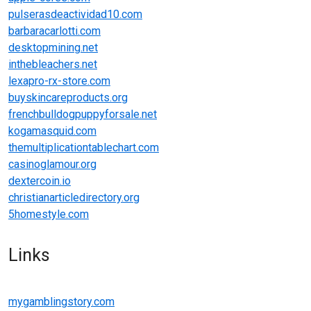
pulserasdeactividad10.com
barbaracarlotti.com
desktopmining.net
inthebleachers.net
lexapro-rx-store.com
buyskincareproducts.org
frenchbulldogpuppyforsale.net
kogamasquid.com
themultiplicationtablechart.com
casinoglamour.org
dextercoin.io
christianarticledirectory.org
5homestyle.com
Links
mygamblingstory.com