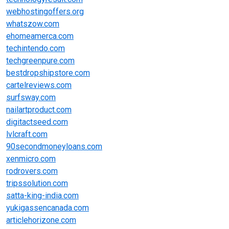
webhostingoffers.org
whatszow.com
ehomeamerca.com
techintendo.com
techgreenpure.com
bestdropshipstore.com
cartelreviews.com
surfsway.com
nailartproduct.com
digitactseed.com
lvlcraft.com
90secondmoneyloans.com
xenmicro.com
rodrovers.com
tripssolution.com
satta-king-india.com
yukigassencanada.com
articlehorizone.com