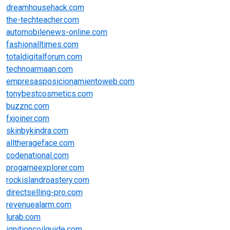
dreamhousehack.com
the-techteacher.com
automobilenews-online.com
fashionalltimes.com
totaldigitalforum.com
technoarmaan.com
empresasposicionamientoweb.com
tonybestcosmetics.com
buzznc.com
fxjoiner.com
skinbykindra.com
alltherageface.com
codenational.com
progameexplorer.com
rockislandroastery.com
directselling-pro.com
revenuealarm.com
lurab.com
ignitioncoilguide.com