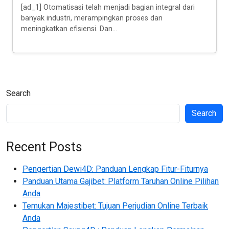
[ad_1] Otomatisasi telah menjadi bagian integral dari
banyak industri, merampingkan proses dan
meningkatkan efisiensi. Dan...
Search
Search
Recent Posts
Pengertian Dewi4D: Panduan Lengkap Fitur-Fiturnya
Panduan Utama Gajibet: Platform Taruhan Online Pilihan
Anda
Temukan Majestibet: Tujuan Perjudian Online Terbaik
Anda