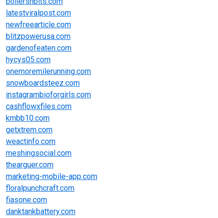
boilersnbits.com
latestviralpost.com
newfreearticle.com
blitzpowerusa.com
gardenofeaten.com
hycys05.com
onemoremilerunning.com
snowboardsteez.com
instagrambioforgirls.com
cashflowxfiles.com
kmbb10.com
getxtrem.com
weactinfo.com
meshingsocial.com
thearguer.com
marketing-mobile-app.com
floralpunchcraft.com
fiasone.com
danktankbattery.com