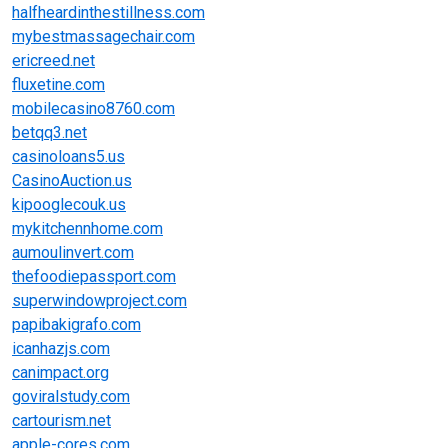
halfheardinthestillness.com
mybestmassagechair.com
ericreed.net
fluxetine.com
mobilecasino8760.com
betqq3.net
casinoloans5.us
CasinoAuction.us
kipooglecouk.us
mykitchennhome.com
aumoulinvert.com
thefoodiepassport.com
superwindowproject.com
papibakigrafo.com
icanhazjs.com
canimpact.org
goviralstudy.com
cartourism.net
apple-cores.com