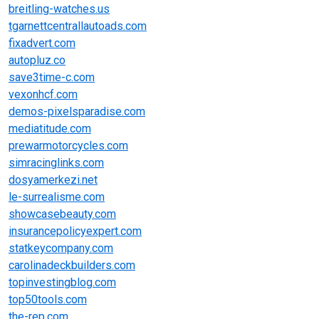
breitling-watches.us
tgarnettcentrallautoads.com
fixadvert.com
autopluz.co
save3time-c.com
vexonhcf.com
demos-pixelsparadise.com
mediatitude.com
prewarmotorcycles.com
simracinglinks.com
dosyamerkezi.net
le-surrealisme.com
showcasebeauty.com
insurancepolicyexpert.com
statkeycompany.com
carolinadeckbuilders.com
topinvestingblog.com
top50tools.com
the-rep.com