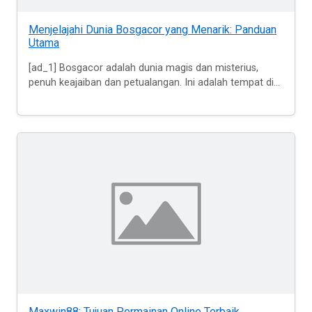
Menjelajahi Dunia Bosgacor yang Menarik: Panduan
Utama
[ad_1] Bosgacor adalah dunia magis dan misterius,
penuh keajaiban dan petualangan. Ini adalah tempat di...
Maxwin88: Tujuan Permainan Online Terbaik