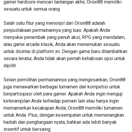
gamer hardcore mencari tantangan akhir, Orion88 memiliki
sesuatu untuk semua orang.
Salah satu fitur yang menonjol dari Orion88 adalah
perpustakaan permainannya yang luas. Apakah Anda
menyukai penembak yang penuh aksi, RPG yang mendalam,
atau game arcade klasik, Anda akan menemukan sesuatu
untuk dicintai di platform ini. Dengan game baru ditambahkan
secara teratur, Anda tidak akan pernah kehabisan opsi untuk
dipilih.
Selain pemilihan permainannya yang mengesankan, Orion88
juga menawarkan berbagai turnamen dan kompetisi untuk
berpartisipasi oleh para gamer. Apakah Anda ingin menguji
keterampilan Anda terhadap pemain lain atau hanya ingin
memamerkan kecakapan Anda, Orion88 memiliki turnamen
untuk Anda. Plus, dengan kesempatan untuk memenangkan
hadiah dan penghargaan nyata, bahkan ada lebih banyak
insentif untuk bersaing.