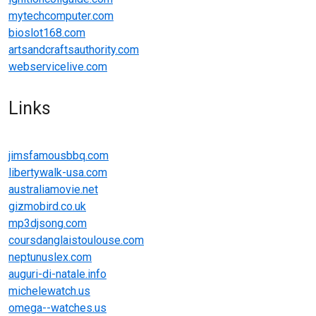
mytechcomputer.com
bioslot168.com
artsandcraftsauthority.com
webservicelive.com
Links
jimsfamousbbq.com
libertywalk-usa.com
australiamovie.net
gizmobird.co.uk
mp3djsong.com
coursdanglaistoulouse.com
neptunuslex.com
auguri-di-natale.info
michelewatch.us
omega--watches.us