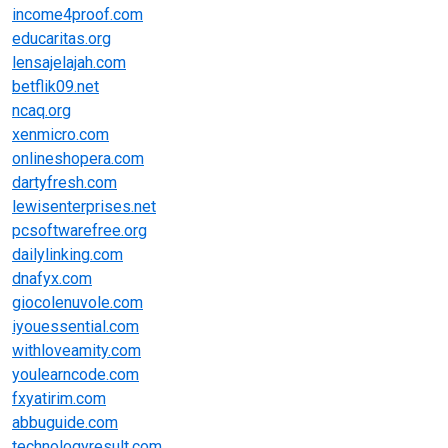
income4proof.com
educaritas.org
lensajelajah.com
betflik09.net
ncaq.org
xenmicro.com
onlineshopera.com
dartyfresh.com
lewisenterprises.net
pcsoftwarefree.org
dailylinking.com
dnafyx.com
giocolenuvole.com
iyouessential.com
withloveamity.com
youlearncode.com
fxyatirim.com
abbuguide.com
technologyresult.com