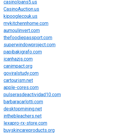
casinoloans5.us
CasinoAuction.us
kipooglecouk.us
mykitchennhome.com
aumoulinvert.com
thefoodiepassport.com
superwindowproject.com
papibakigrafo.com
icanhazjs.com
canimpact.org
goviralstudy.com
cartourism.net
apple-cores.com
pulserasdeactividad10.com
barbaracarlotti.com
desktopmining.net
inthebleachers.net
lexapro-rx-store.com
buyskincareproducts.org