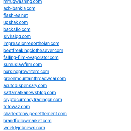
mrrugwashing.com
acb-bankia.com
flash-es.net
upshak.com
backsilo.com
siviralqq.com
impressionresorthoian.com
bestfreakingclothesever.com
falling-film-evaporator.com
sumuslawfirm.com
nursingprowriters.com
greenmountainthreadwear.com
acutedispensary.com
sattamatkanewsblog.com
cryptocurrencytradingcn.com
totowaz.com
charlestonwipesettlement.com
brandfollowmarket.com
weeklyjobnews.com