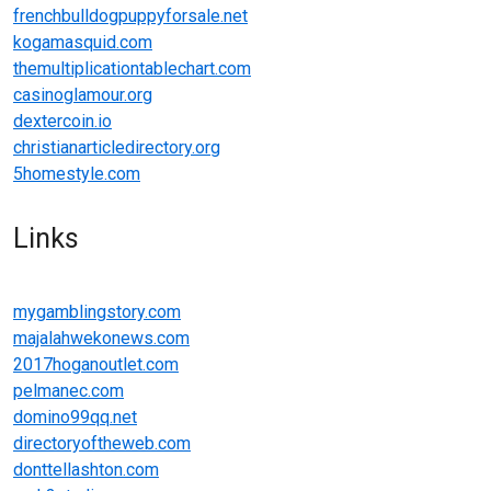
frenchbulldogpuppyforsale.net
kogamasquid.com
themultiplicationtablechart.com
casinoglamour.org
dextercoin.io
christianarticledirectory.org
5homestyle.com
Links
mygamblingstory.com
majalahwekonews.com
2017hoganoutlet.com
pelmanec.com
domino99qq.net
directoryoftheweb.com
donttellashton.com