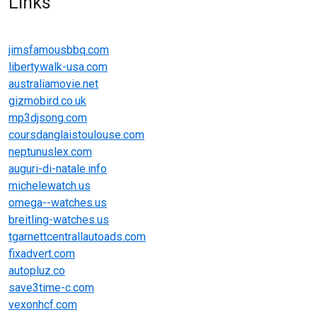
Links
jimsfamousbbq.com
libertywalk-usa.com
australiamovie.net
gizmobird.co.uk
mp3djsong.com
coursdanglaistoulouse.com
neptunuslex.com
auguri-di-natale.info
michelewatch.us
omega--watches.us
breitling-watches.us
tgarnettcentrallautoads.com
fixadvert.com
autopluz.co
save3time-c.com
vexonhcf.com