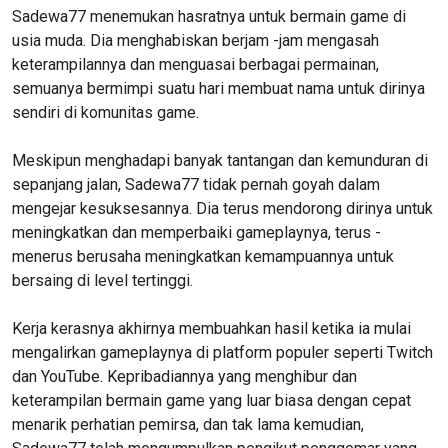
Sadewa77 menemukan hasratnya untuk bermain game di
usia muda. Dia menghabiskan berjam -jam mengasah
keterampilannya dan menguasai berbagai permainan,
semuanya bermimpi suatu hari membuat nama untuk dirinya
sendiri di komunitas game.
Meskipun menghadapi banyak tantangan dan kemunduran di
sepanjang jalan, Sadewa77 tidak pernah goyah dalam
mengejar kesuksesannya. Dia terus mendorong dirinya untuk
meningkatkan dan memperbaiki gameplaynya, terus -
menerus berusaha meningkatkan kemampuannya untuk
bersaing di level tertinggi.
Kerja kerasnya akhirnya membuahkan hasil ketika ia mulai
mengalirkan gameplaynya di platform populer seperti Twitch
dan YouTube. Kepribadiannya yang menghibur dan
keterampilan bermain game yang luar biasa dengan cepat
menarik perhatian pemirsa, dan tak lama kemudian,