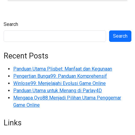
Search
Search
Recent Posts
Panduan Utama Plisbet: Manfaat dan Kegunaan
Pengertian Bunga99: Panduan Komprehensif
Winlose99: Menjelajahi Evolusi Game Online
Panduan Utama untuk Menang di Parlay4D
Mengapa Oyo88 Menjadi Pilihan Utama Penggemar
Game Online
Links