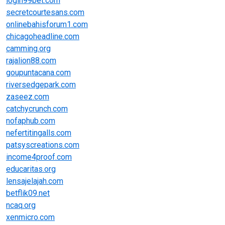
login99bet.com
secretcourtesans.com
onlinebahisforum1.com
chicagoheadline.com
camming.org
rajalion88.com
goupuntacana.com
riversedgepark.com
zaseez.com
catchycrunch.com
nofaphub.com
nefertitingalls.com
patsyscreations.com
income4proof.com
educaritas.org
lensajelajah.com
betflik09.net
ncaq.org
xenmicro.com