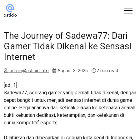
The Journey of Sadewa77: Dari
Gamer Tidak Dikenal ke Sensasi
Internet
admin@asticio.info
August 3, 2025
2 min read
[ad_1]
Sadewa77, seorang gamer yang pernah tidak dikenal, dengan
cepat bangkit untuk menjadi sensasi internet di dunia game
online. Perjalanannya dari ketidakjelasan ke ketenaran adalah
bukti kekuatan dedikasi, keterampilan, dan ketekunan di
dunia kompetitif esports.
Dilahirkan dan dibesarkan di sebuah kota kecil di Indonesia,