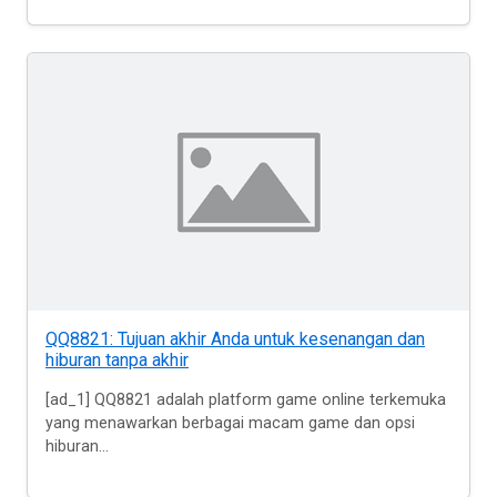
QQ8821: Tujuan akhir Anda untuk kesenangan dan
hiburan tanpa akhir
[ad_1] QQ8821 adalah platform game online terkemuka
yang menawarkan berbagai macam game dan opsi
hiburan...