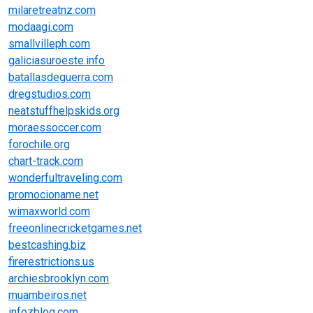
milaretreatnz.com
modaagi.com
smallvilleph.com
galiciasuroeste.info
batallasdeguerra.com
dregstudios.com
neatstuffhelpskids.org
moraessoccer.com
forochile.org
chart-track.com
wonderfultraveling.com
promocioname.net
wimaxworld.com
freeonlinecricketgames.net
bestcashing.biz
firerestrictions.us
archiesbrooklyn.com
muambeiros.net
infozblog.com