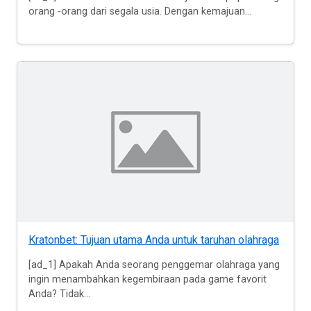
orang -orang dari segala usia. Dengan kemajuan...
Kratonbet: Tujuan utama Anda untuk taruhan olahraga
[ad_1] Apakah Anda seorang penggemar olahraga yang
ingin menambahkan kegembiraan pada game favorit
Anda? Tidak...