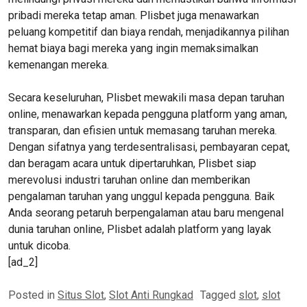
pribadi mereka tetap aman. Plisbet juga menawarkan
peluang kompetitif dan biaya rendah, menjadikannya pilihan
hemat biaya bagi mereka yang ingin memaksimalkan
kemenangan mereka.
Secara keseluruhan, Plisbet mewakili masa depan taruhan
online, menawarkan kepada pengguna platform yang aman,
transparan, dan efisien untuk memasang taruhan mereka.
Dengan sifatnya yang terdesentralisasi, pembayaran cepat,
dan beragam acara untuk dipertaruhkan, Plisbet siap
merevolusi industri taruhan online dan memberikan
pengalaman taruhan yang unggul kepada pengguna. Baik
Anda seorang petaruh berpengalaman atau baru mengenal
dunia taruhan online, Plisbet adalah platform yang layak
untuk dicoba.
[ad_2]
Posted in
Situs Slot
,
Slot Anti Rungkad
Tagged
slot
,
slot