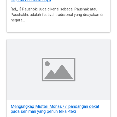
[ad_1] Paushoki, juga dikenal sebagai Paushak atau
Paushakhi, adalah festival tradisional yang dirayakan di
negara...
Mengungkap Misteri Monas77: pandangan dekat
pada seniman yang penuh teka -teki