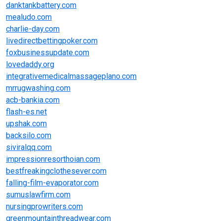
danktankbattery.com
mealudo.com
charlie-day.com
livedirectbettingpoker.com
foxbusinessupdate.com
lovedaddy.org
integrativemedicalmassageplano.com
mrrugwashing.com
acb-bankia.com
flash-es.net
upshak.com
backsilo.com
siviralqq.com
impressionresorthoian.com
bestfreakingclothesever.com
falling-film-evaporator.com
sumuslawfirm.com
nursingprowriters.com
greenmountainthreadwear.com