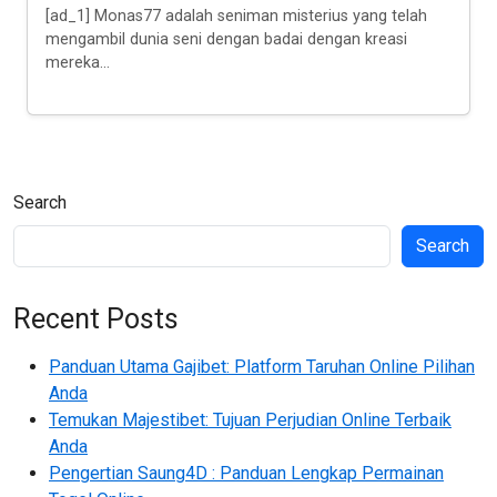
[ad_1] Monas77 adalah seniman misterius yang telah
mengambil dunia seni dengan badai dengan kreasi
mereka...
Search
Search
Recent Posts
Panduan Utama Gajibet: Platform Taruhan Online Pilihan
Anda
Temukan Majestibet: Tujuan Perjudian Online Terbaik
Anda
Pengertian Saung4D : Panduan Lengkap Permainan