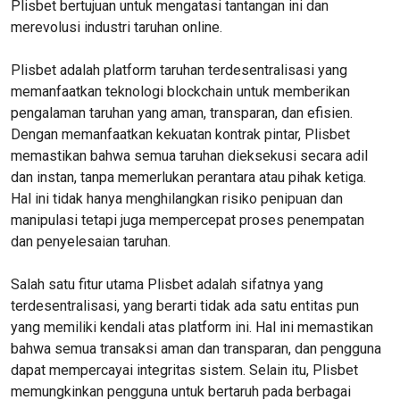
Plisbet bertujuan untuk mengatasi tantangan ini dan
merevolusi industri taruhan online.
Plisbet adalah platform taruhan terdesentralisasi yang
memanfaatkan teknologi blockchain untuk memberikan
pengalaman taruhan yang aman, transparan, dan efisien.
Dengan memanfaatkan kekuatan kontrak pintar, Plisbet
memastikan bahwa semua taruhan dieksekusi secara adil
dan instan, tanpa memerlukan perantara atau pihak ketiga.
Hal ini tidak hanya menghilangkan risiko penipuan dan
manipulasi tetapi juga mempercepat proses penempatan
dan penyelesaian taruhan.
Salah satu fitur utama Plisbet adalah sifatnya yang
terdesentralisasi, yang berarti tidak ada satu entitas pun
yang memiliki kendali atas platform ini. Hal ini memastikan
bahwa semua transaksi aman dan transparan, dan pengguna
dapat mempercayai integritas sistem. Selain itu, Plisbet
memungkinkan pengguna untuk bertaruh pada berbagai