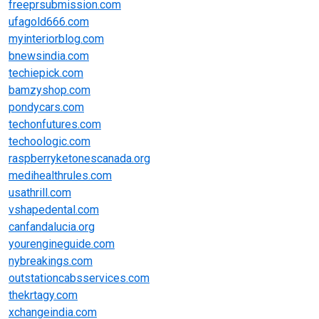
freeprsubmission.com
ufagold666.com
myinteriorblog.com
bnewsindia.com
techiepick.com
bamzyshop.com
pondycars.com
techonfutures.com
techoologic.com
raspberryketonescanada.org
medihealthrules.com
usathrill.com
vshapedental.com
canfandalucia.org
yourengineguide.com
nybreakings.com
outstationcabsservices.com
thekrtagy.com
xchangeindia.com