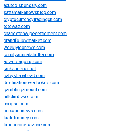
acutedispensary.com
sattamatkanewsblog.com
cryptocurrencytradingcn.com
totowaz.com
charlestonwipesettlement.com
brandfollowmarket.com
weeklyjobnews.com
countyanimalshelter.com
adwebtagging.com
ranksuperior.net
babystepahead.com
destinationoverlooked.com
gamblingamount.com
hillclimbwax.com
hnopse.com
occasionnews.com
lustofmoney.com
timebusinesszone.com