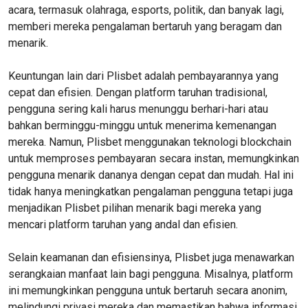
acara, termasuk olahraga, esports, politik, dan banyak lagi,
memberi mereka pengalaman bertaruh yang beragam dan
menarik.
Keuntungan lain dari Plisbet adalah pembayarannya yang
cepat dan efisien. Dengan platform taruhan tradisional,
pengguna sering kali harus menunggu berhari-hari atau
bahkan berminggu-minggu untuk menerima kemenangan
mereka. Namun, Plisbet menggunakan teknologi blockchain
untuk memproses pembayaran secara instan, memungkinkan
pengguna menarik dananya dengan cepat dan mudah. Hal ini
tidak hanya meningkatkan pengalaman pengguna tetapi juga
menjadikan Plisbet pilihan menarik bagi mereka yang
mencari platform taruhan yang andal dan efisien.
Selain keamanan dan efisiensinya, Plisbet juga menawarkan
serangkaian manfaat lain bagi pengguna. Misalnya, platform
ini memungkinkan pengguna untuk bertaruh secara anonim,
melindungi privasi mereka dan memastikan bahwa informasi