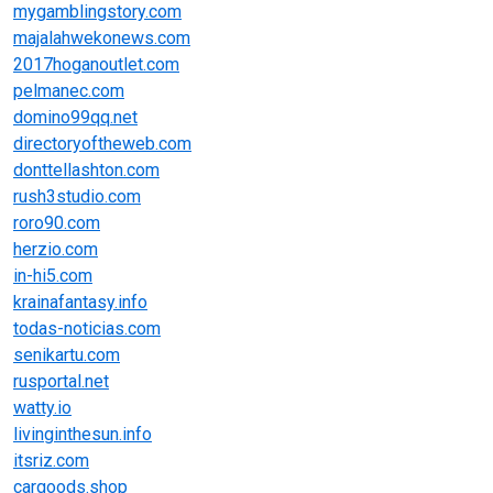
mygamblingstory.com
majalahwekonews.com
2017hoganoutlet.com
pelmanec.com
domino99qq.net
directoryoftheweb.com
donttellashton.com
rush3studio.com
roro90.com
herzio.com
in-hi5.com
krainafantasy.info
todas-noticias.com
senikartu.com
rusportal.net
watty.io
livinginthesun.info
itsriz.com
cargoods.shop