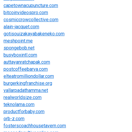
capetownacupuncture.com
bitcoinvideospro.com
cosmiccrowcollective.com
alain-jacquet.com
gotisouizakayabakeneko.com
meshpoint.me
spongebob.net
busyboxintl.com
auttayanratchapak.com
postcoffeebarva.com
elteatromilliondollar.com
burgerkingfranchise.org
vallarpadathamma.net
realworldsize.com
teknolama.com
productforbaby.com
orb-z.com
fosterscoachhousetavern.com